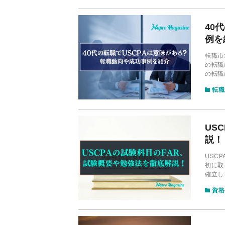
40
例を
転職市
の転職
の転職
合わせ
転職
US
説！
USC
初に取
確立してない場
試験内
資格