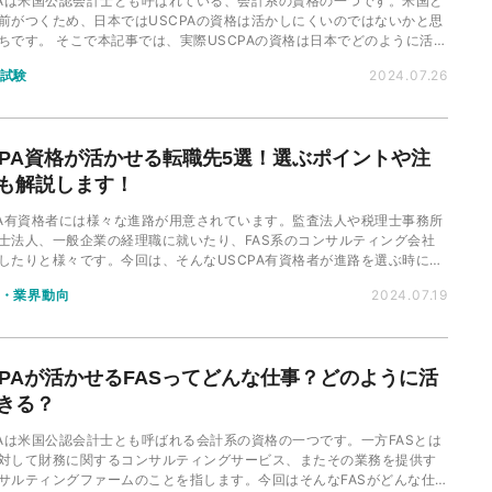
PAは米国公認会計士とも呼ばれている、会計系の資格の一つです。米国と
前がつくため、日本ではUSCPAの資格は活かしにくいのではないかと思
ちです。 そこで本記事では、実際USCPAの資格は日本でどのように活か
かについて、活かせる職場や年収も含めて解説します。
試験
2024.07.26
CPA資格が活かせる転職先5選！選ぶポイントや注
も解説します！
PA有資格者には様々な進路が用意されています。監査法人や税理士事務所
士法人、一般企業の経理職に就いたり、FAS系のコンサルティング会社
したりと様々です。今回は、そんなUSCPA有資格者が進路を選ぶ時に考
きポイントや資格の優位性などについて、詳しく解説していきます。
・業界動向
2024.07.19
CPAが活かせるFASってどんな仕事？どのように活
きる？
PAは米国公認会計士とも呼ばれる会計系の資格の一つです。一方FASとは
対して財務に関するコンサルティングサービス、またその業務を提供す
サルティングファームのことを指します。今回はそんなFASがどんな仕