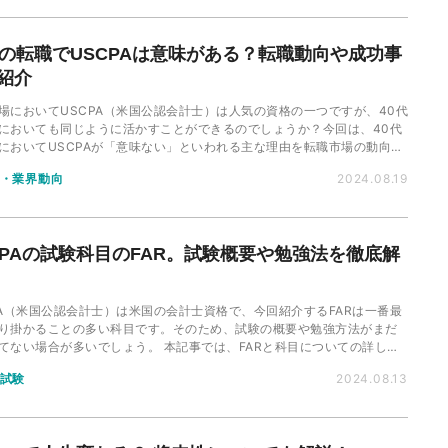
代の転職でUSCPAは意味がある？転職動向や成功事
紹介
場においてUSCPA（米国公認会計士）は人気の資格の一つですが、40代
においても同じように活かすことができるのでしょうか？今回は、40代
においてUSCPAが「意味ない」といわれる主な理由を転職市場の動向と
て解説しながら、求人例までご紹介していきます。
・業界動向
2024.08.19
CPAの試験科目のFAR。試験概要や勉強法を徹底解
PA（米国公認会計士）は米国の会計士資格で、今回紹介するFARは一番最
り掛かることの多い科目です。そのため、試験の概要や勉強方法がまだ
合が多いでしょう。 本記事では、FARと科目についての詳しい
容や出題形式、オススメの勉強方法について解説していきます！
試験
2024.08.13