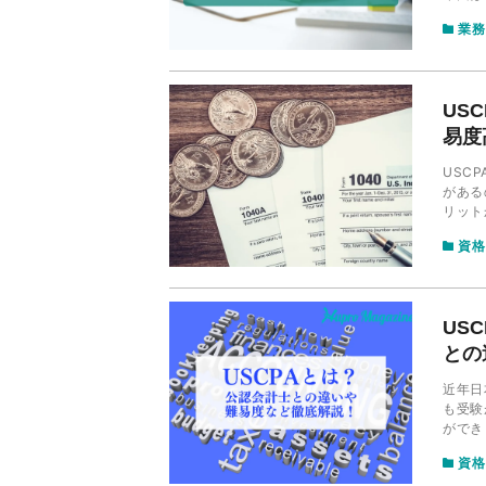
し、特
業務
US
易度
USC
がある
リット
などに
資格
US
との
近年日
も受験
ができ
士との
資格