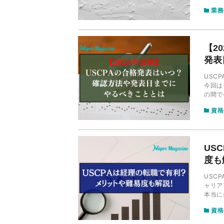
事をし
業務
ます。
【2
発表
USC
今回は
の間で
資格
US
度も
USC
ャリア
本当に
得する
資格
説しま