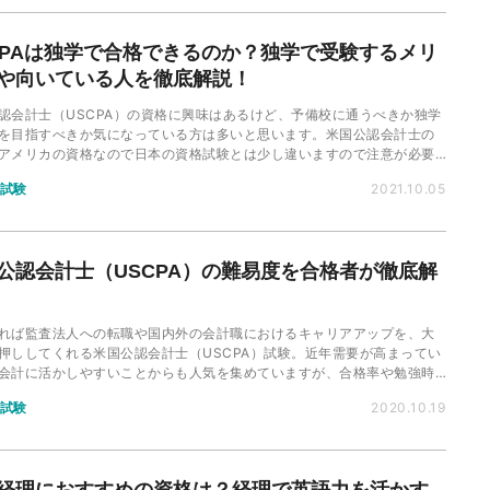
CPAは独学で合格できるのか？独学で受験するメリ
や向いている人を徹底解説！
認会計士（USCPA）の資格に興味はあるけど、予備校に通うべきか独学
を目指すべきか気になっている方は多いと思います。米国公認会計士の
アメリカの資格なので日本の資格試験とは少し違いますので注意が必要
今回は米国公認会計士の資格を独学で勉強する際の注意点について解説
試験
2021.10.05
きます。
公認会計士（USCPA）の難易度を合格者が徹底解
れば監査法人への転職や国内外の会計職におけるキャリアアップを、大
押ししてくれる米国公認会計士（USCPA）試験。近年需要が高まってい
会計に活かしやすいことからも人気を集めていますが、合格率や勉強時
うなのでしょうか。本記事では、そんなUSCPA試験の難易度を徹底解説
試験
2020.10.19
。