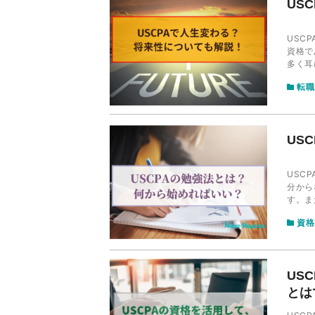
US
USC
資格で
多く耳にします。 本記事では
かや、
転職
US
USC
分から
す。ま
す。 
資格
ます！
US
とは