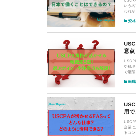
USC
いう名
われが
せるの
資格
US
意点
USC
や税理
で活躍
えるべ
転職
US
用で
USC
企業に
るコン