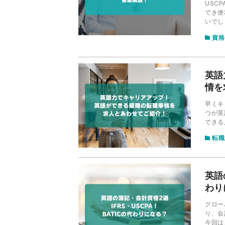
USC
でき便
いでし
内容・
資格
英語
情を
早くキ
つが英
できる
プに役
転職
ついて
英語
わり
グロー
り、会
今回は