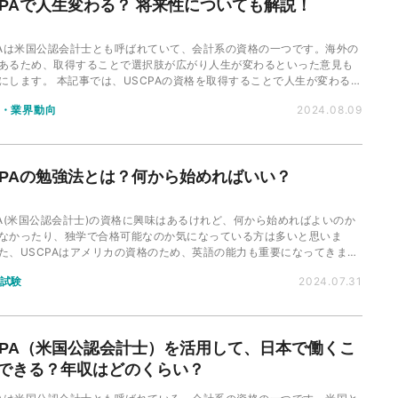
CPAで人生変わる？ 将来性についても解説！
PAは米国公認会計士とも呼ばれていて、会計系の資格の一つです。海外の
あるため、取得することで選択肢が広がり人生が変わるといった意見も
、USCPAの資格を取得することで人生が変わるの
その将来性について詳しく解説していきます。
・業界動向
2024.08.09
CPAの勉強法とは？何から始めればいい？
PA(米国公認会計士)の資格に興味はあるけれど、何から始めればよいのか
なかったり、独学で合格可能なのか気になっている方は多いと思いま
た、USCPAはアメリカの資格のため、英語の能力も重要になってきま
本記事では、USCPAの資格を取るための勉強法や優先順位を解説していき
試験
2024.07.31
CPA（米国公認会計士）を活用して、日本で働くこ
できる？年収はどのくらい？