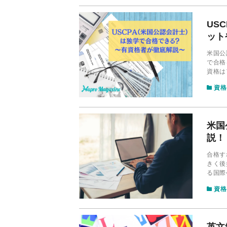
US
ット
米国公
で合格
資格は
です。
資格
してい
米国
説！
合格す
きく後
る国際
間はど
資格
します