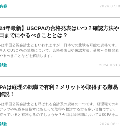
ているのか、またその仕事にUSCPAがどう活かせるかについて、解説し
内容
2024.07.18
024年最新】USCPAの合格発表はいつ？確認方法や
日までにやるべきこととは？
PAは米国公認会計士ともいわれますが、日本での受験も可能な資格です。
そんなUSCPAの試験について、合格発表日や確認方法、受験～合格発表
やるべきことなどを解説します。
試験
2024.06.13
CPAは経理の転職で有利？メリットや取得する難易
解説！
PAは米国公認会計士とも呼ばれる会計系の資格の一つです。経理職でのキ
アップや転職を目指すにあたって取得を検討する方も多い資格ですが、
持っていると有利なるのでしょうか？今回は経理職においてUSCPAを取
メリットや向いている人から、その他のオススメの資格まで、詳しく解
試験
2024.06.11
す。