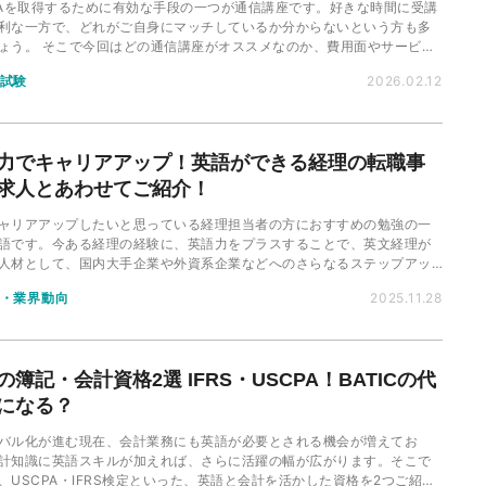
PAを取得するために有効な手段の一つが通信講座です。好きな時間に受講
利な一方で、どれがご自身にマッチしているか分からないという方も多
ょう。 そこで今回はどの通信講座がオススメなのか、費用面やサービス
サポート面などから徹底比較し、ランキング形式でご紹介します。
試験
2026.02.12
力でキャリアアップ！英語ができる経理の転職事
求人とあわせてご紹介！
ャリアアップしたいと思っている経理担当者の方におすすめの勉強の一
語です。今ある経理の経験に、英語力をプラスすることで、英文経理が
人材として、国内大手企業や外資系企業などへのさらなるステップアッ
立てることができます。今回は、経理担当者が英語を勉強する有用性に
・業界動向
2025.11.28
解説します。
の簿記・会計資格2選 IFRS・USCPA！BATICの代
になる？
バル化が進む現在、会計業務にも英語が必要とされる機会が増えてお
計知識に英語スキルが加えれば、さらに活躍の幅が広がります。そこで
、USCPA・IFRS検定といった、英語と会計を活かした資格を2つご紹介