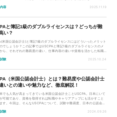
徴を比較します。
内容
2025.11.19
CPAと簿記1級のダブルライセンスは？どっちが難
高い？
PA(米国公認会計士)と簿記1級のダブルライセンスにはどういったメリット
のでしょうか？この記事ではUSCPAと簿記1級のダブルライセンスのメ
から、それぞれの難易度の違い、仕事内容の違いや資格を活かした転職
ついて詳しく解説します。
試験
2025.10.24
CPA（米国公認会計士）とは？難易度や公認会計士
違いとの違いや魅力など、徹底解説！
本でも人気が高まってきている米国公認会計士ことUSCPA。日本にいて
が可能であり、資格を取得すれば転職やキャリアアップにも活かすこと
ます。今回は、そんなUSCPAについて、試験や難易度、日本の公認会計
違いやその魅力・意味について徹底的に解説します！
試験
2024.09.26