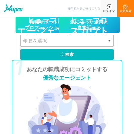
採用担当者の方はこちら
ログイン
会員登録
ヒュープロ
ヒュープロ
法務
部門への
転職サポートの
気になった企業と
転職は、専門特化の
勤務地を選択
プロフェッショナル
直接話せる
エージェント
スカウト
ヒュープロが選ばれる理由
ヒュープロ
法務
に特化した
年収を選択
転職サービスだから、
幅広い求人と詳しい情報の提供ができます
検索
あなたの転職成功にコミットする
優秀なエージェント