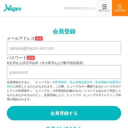
採用担当者の方はこちら
ログイン
会員登録
会員登録
メールアドレス
必須
パスワード
必須
8文字以上25文字以内（大小英字および数字混在推奨）
会員登録をすると、「ヒュープロ」の
利用規約
、
個人情報保護方針
、
取扱職種の範囲等の
明示
に同意したものとみなされます。この際、ヒュープロの一機能であるヒュープロダイ
レクトの利用条件（「ヒュープロ」の利用規約記載のもの）についてもあわせて同意した
ものとみなされるものとし、会員登録により、ヒュープロ（ヒュープロダイレクト）の利
用が開始されます。
会員登録する