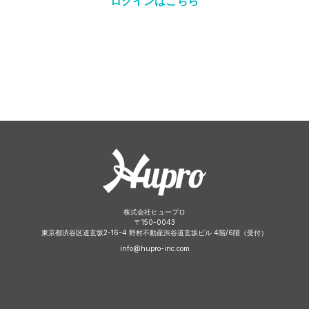
ログインはこちら
株式会社ヒュープロ
〒
150-0043
東京都渋谷区道玄坂2-16-4 野村不動産渋谷道玄坂ビル 4階/6階（受付）
info@hupro-inc.com