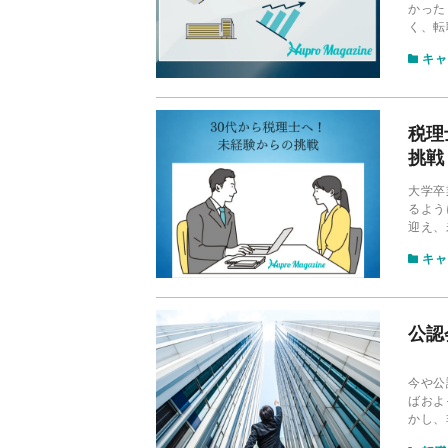
かった
く、転
成功と
キャ
ます。
税理
挑戦
大学卒
るよう
迎え、
当社ヒ
キャ
す。
公認
今や公
ばおよ
かし、
思いま