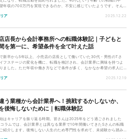
えになり、転職活動を始められました。40代という年齢での転職の中
望年収の700万円を実現できるのか、不安に感じていたようです。そん
を乗り越え、転職成功をさせた体験談とは…！
リア
2025.12.22
店店長から会計事務所への転職体験記｜子どもと
間を第一に、希望条件を全て叶えた話
で新卒から5年以上、小売店の店長として働いていた30代・男性のTさ
イフステージの変化を機に、転職を検討され、会計業界に興味を持つよ
りました。ただ年収や働き方などで条件が多く、なかなか希望の求人に
なかったそうです。そんな中で転職に成功された、Tさんの体験記をご紹
リア
2025.12.19
す。
違う業種から会計業界へ！挑戦するかしないか、
を後悔しないために｜転職体験記
始はキャリアを振り返る時期。皆さんは2025年をどう過ごされました
本コラムでは、会計業界とは異なる業界で10年間働いてきたSさんの転職
ご紹介します。後悔しない人生のため専門性を求めて、未経験から踏み
挑戦の物語とは...