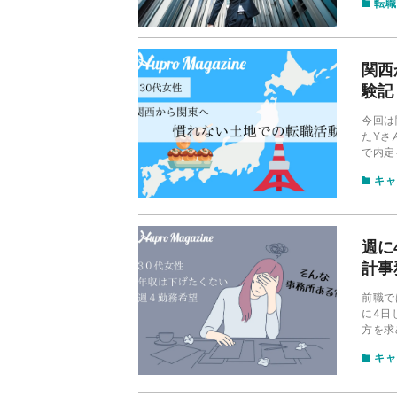
転職
お話し
関西
験記
今回は
たYさ
で内定
キャ
週に
計事
前職で
に4日
方を求
れをお
キャ