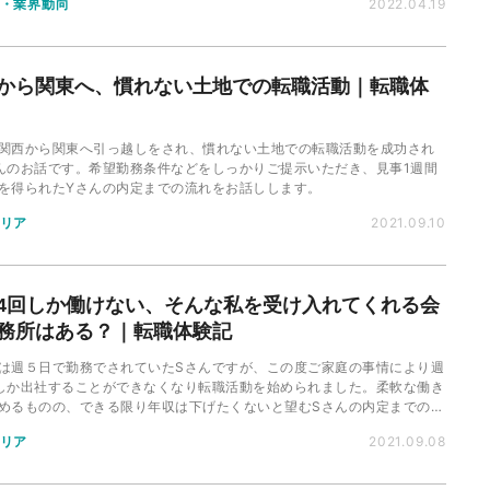
・業界動向
2022.04.19
します。
から関東へ、慣れない土地での転職活動｜転職体
関西から関東へ引っ越しをされ、慣れない土地での転職活動を成功され
んのお話です。希望勤務条件などをしっかりご提示いただき、見事1週間
を得られたYさんの内定までの流れをお話しします。
リア
2021.09.10
4回しか働けない、そんな私を受け入れてくれる会
務所はある？｜転職体験記
は週５日で勤務でされていたSさんですが、この度ご家庭の事情により週
しか出社することができなくなり転職活動を始められました。柔軟な働き
めるものの、できる限り年収は下げたくないと望むSさんの内定までの流
話しします。
リア
2021.09.08