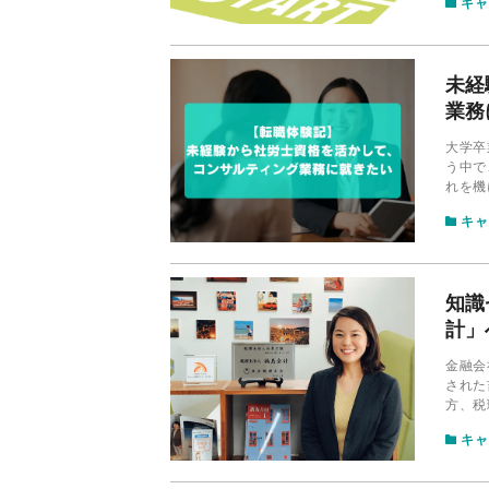
キャ
未経
業務
大学卒
う中で
れを機
キャ
知識
計」
金融会
された
方、税
の魅力
キャ