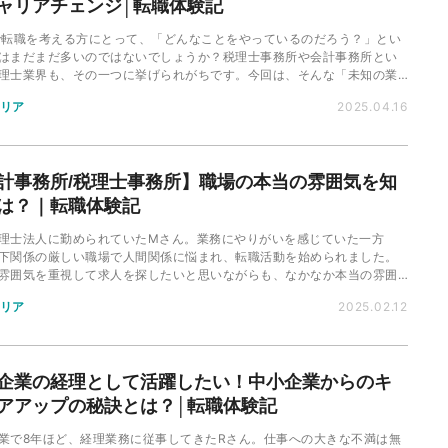
ャリアチェンジ│転職体験記
で転職を考える方にとって、「どんなことをやっているのだろう？」とい
はまだまだ多いのではないでしょうか？税理士事務所や会計事務所とい
理士業界も、その一つに挙げられがちです。今回は、そんな「未知の業
った税理士業界に、一念発起して転職成功を果たした、Nさんの事例をご
リア
2025.04.16
ます。
計事務所/税理士事務所】職場の本当の雰囲気を知
は？｜転職体験記
理士法人に勤められていたMさん。業務にやりがいを感じていた一方
下関係の厳しい職場で人間関係に悩まれ、転職活動を始められました。
雰囲気を重視して求人を探したいと思いながらも、なかなか本当の雰囲
見るのは難しい。そんなMさんがどのように理想の求人を見つけられた
リア
2025.02.12
ご紹介します。
企業の経理として活躍したい！中小企業からのキ
アアップの秘訣とは？│転職体験記
業で8年ほど、経理業務に従事してきたRさん。仕事への大きな不満は無