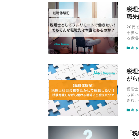
税理
職先
20代
を歩ん
る職場
モート
キャ
介しま
税理
がら
税理士
も多い
され、
への転
キャ
「税