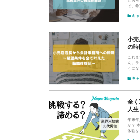
とお考
で、希
な不安
キャ
小売
の時
これま
ん。ラ
うにな
出会え
キャ
介しま
全く
人生
年末年
か？ 
体験を
出した