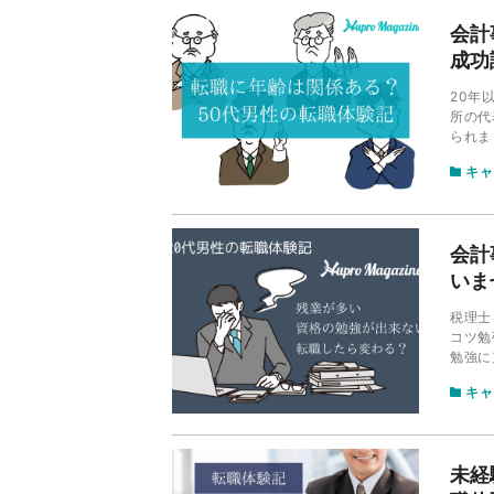
会計
成功
20年
所の代
られま
けてい
キャ
会計
いま
税理士
コツ勉
勉強に
に向け
キャ
ました
未経