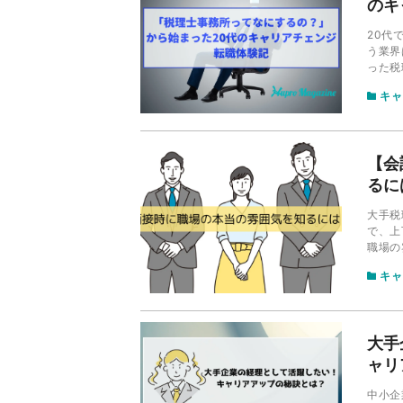
のキ
20代
う業界
った税
界」だ
キャ
紹介し
【会
るに
大手税
で、上
職場の
気まで
キャ
のか、
大手
ャリ
中小企