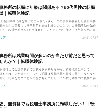
事務所の転職に年齢は関係ある？50代男性の転職
談｜転職体験記
以上会計業界に身を置いてこられたYさん。この度長年在籍した会計事務
表先生がご高齢により事務所を畳まれるとのことで、ご転職活動を始め
した。税理士科目を4科目保有していたものの50代という年齢を気にか
たYさんが、どのように転職に成功されたかご紹介します。
リア
2021.07.17
事務所は残業時間が多いのが当たり前だと思って
せんか？｜転職体験記
を目指して会計事務所で実務経験を積みながら、資格取得に向けてコツ
強もされていたMさん。しかし前職は残業時間が非常に長く、なかなか
充てる時間を持つことができませんでした。この度は本格的に資格取得
て勉学に励む為、残業時間の少ない事務所を探して転職活動を始められ
リア
2021.07.15
。
験、無資格でも税理士事務所に転職したい！｜転