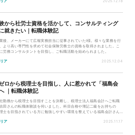
リア
2025.12.18
験から社労士資格を活かして、コンサルティング
に就きたい｜転職体験記
業後、メーカーにて広報実務担当に従事されていたI様。様々な業務を行
、より高い専門性を求めて社会保険労務士の資格を取得されました。こ
に労務コンサルタントを目指し、ご転職活動を始められました。
リア
2025.12.04
ゼロから税理士を目指し、人に惹かれて「福島会
へ ｜転職体験記
社勤務から税理士を目指すことを決断し、税理士法人福島会計へご転職
吉田さんの転職体験談を伺いました。科目合格や簿記二級をお持ちの
理士を目指されている方に勉強しやすい環境を整えている福島会計さん
に迫ります。
リア
2025.11.17