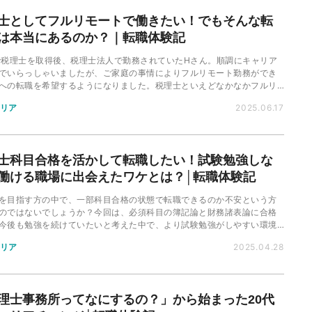
士としてフルリモートで働きたい！でもそんな転
は本当にあるのか？｜転職体験記
で税理士を取得後、税理士法人で勤務されていたHさん。順調にキャリア
でいらっしゃいましたが、ご家庭の事情によりフルリモート勤務ができ
への転職を希望するようになりました。税理士といえどなかなかフルリ
可能な求人が見つからない中、どのように転職を成功させたのか、ご紹
リア
2025.06.17
す。
士科目合格を活かして転職したい！試験勉強しな
働ける職場に出会えたワケとは？│転職体験記
を目指す方の中で、一部科目合格の状態で転職できるのか不安という方
のではないでしょうか？今回は、必須科目の簿記論と財務諸表論に合格
今後も勉強を続けていたいと考えた中で、より試験勉強がしやすい環境
職を希望するようになったBさんの転職体験記をご紹介します。
リア
2025.04.28
理士事務所ってなにするの？」から始まった20代