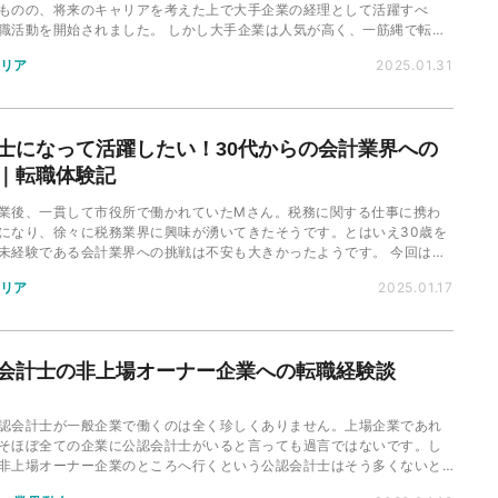
ものの、将来のキャリアを考えた上で大手企業の経理として活躍すべ
職活動を開始されました。 しかし大手企業は人気が高く、一筋縄で転職
はいかなかったようです。今回は、そんなRさんの転職体験記をご紹介し
リア
2025.01.31
士になって活躍したい！30代からの会計業界への
｜転職体験記
業後、一貫して市役所で働かれていたMさん。税務に関する仕事に携わ
になり、徐々に税務業界に興味が湧いてきたそうです。とはいえ30歳を
未経験である会計業界への挑戦は不安も大きかったようです。 今回は、
ュープロをご利用いただいたそんなMさんの転職体験記をご紹介しま
リア
2025.01.17
会計士の非上場オーナー企業への転職経験談
認会計士が一般企業で働くのは全く珍しくありません。上場企業であれ
そほぼ全ての企業に公認会計士がいると言っても過言ではないです。し
非上場オーナー企業のところへ行くという公認会計士はそう多くないと
す。私はその（たぶん）数少ない経験をした一人ですので、その経験を