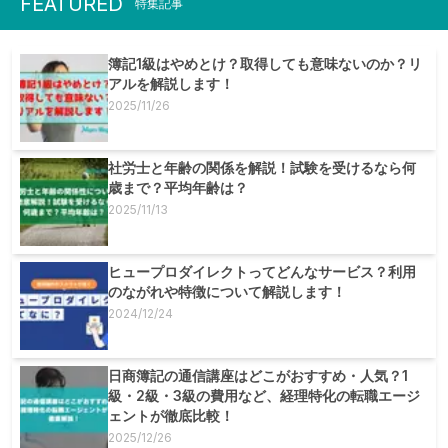
FEATURED
特集記事
簿記1級はやめとけ？取得しても意味ないのか？リ
アルを解説します！
2025/11/26
社労士と年齢の関係を解説！試験を受けるなら何
歳まで？平均年齢は？
2025/11/13
ヒュープロダイレクトってどんなサービス？利用
のながれや特徴について解説します！
2024/12/24
日商簿記の通信講座はどこがおすすめ・人気？1
級・2級・3級の費用など、経理特化の転職エージ
ェントが徹底比較！
2025/12/26