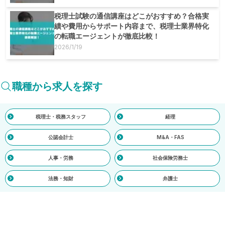
税理士試験の通信講座はどこがおすすめ？合格実
績や費用からサポート内容まで、税理士業界特化
の転職エージェントが徹底比較！
2026/1/19
職種から求人を探す
税理士・税務スタッフ
経理
公認会計士
M&A・FAS
人事・労務
社会保険労務士
法務・知財
弁護士