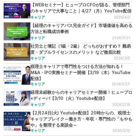
【WEBセミナー】ヒュープロCFOが語る、管理部門
のキャリアで大事なこと｜4/27（月）YouTube配信
キャリア
2026/4/2
【経理のキャリアパス完全ガイド】市場価値を高める
方法と転職成功事例
キャリア
2026/3/31
社労士と簿記（1級・2級） どっちがおすすめ？ 難易
度・ダブルライセンスのメリット など徹底比較
キャリア
2026/3/5
税理士キャリアで専門性をつける方法が知れる！
M&A・IPO実務セミナー開催【3/19（木）YouTube
配信】
キャリア
2026/2/27
経理未経験からのキャリアセミナー開催！ヒュープロ
×ディーバ【3/10（火）Youtube配信】
キャリア
2026/2/18
【2月24日(火) Youtube配信】20時からの、税理士
キャリアブレイク～働き方・年収・専門性の「もやも
や」を整理する座談会～
キャリア
2026/2/12