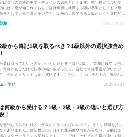
定は会計の資格の中で一番メインの資格といえます。簿記検定について
的には２級が知られており、会計業界に就職する際の基準としても２級
条件としている企業が多いです。２級の上位である１級というと専門的
ージが強いです、今回はそのような簿記検定の１級と２級の違いについ
試験
2025.10.23
します。
2級から簿記1級を取るべき？1級以外の選択肢含め
！
当者は取っておいた方がいいといわれる「簿記2級」。業務に役立つだけ
、資格があるだけで転職の幅が広がったり、会社で資格手当が付いたり
ど、何かとメリットも多い資格です。しかし、さらにその上の「簿記1
なるとどうなのでしょうか？
ム・学び
2025.10.21
は何級から受ける？1級・2級・3級の違いと選び方
説！
を勉強してみたいけど、何級から受ければいいの？」 そんな疑問を持つ
なくありません。簿記検定はそれぞれ難易度や内容が異なり、目的によ
適なスタートラインも変わります。ここでは、それぞれの級の違いや特