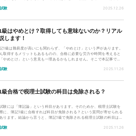
経理特化の転職エージェント「ヒュープロ」がランキング形式で徹底解
試験
2025.12.26
す！
1級はやめとけ？取得しても意味ないのか？リアル
説します！
記1級は難易度が高いにも関わらず、「やめとけ」という声があります。
ん取得するメリットもあるものの、合格に必要な労力や時間を考えると
「やめとけ」という意見も一理あるかもしれません。そこで本記事で
んな簿記1級が「やめとけ」と言われる理由や、取得するメリットなどに
試験
2025.11.26
解説します。
1級合格で税理士試験の科目は免除される？
試験には「簿記論」という科目があります。そのためか、税理士試験を
際に、簿記1級に合格すれば科目が免除される？という質問が寄せられる
あります。結論から言うと、簿記1級で免除される税理士試験の科目はあ
ん。本記事では税理士試験と簿記1級の関係とともに免除要件について解
試験
2025.11.26
す