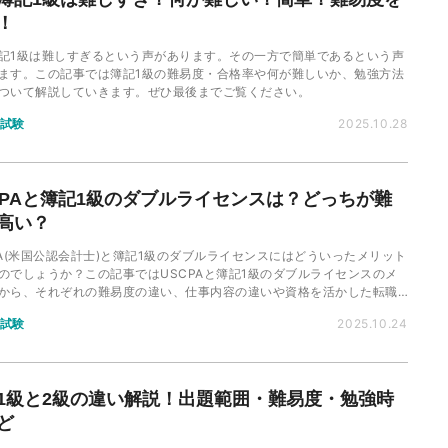
！
記1級は難しすぎるという声があります。その一方で簡単であるという声
ます。この記事では簿記1級の難易度・合格率や何が難しいか、勉強方法
ついて解説していきます。ぜひ最後までご覧ください。
試験
2025.10.28
CPAと簿記1級のダブルライセンスは？どっちが難
高い？
PA(米国公認会計士)と簿記1級のダブルライセンスにはどういったメリット
のでしょうか？この記事ではUSCPAと簿記1級のダブルライセンスのメ
から、それぞれの難易度の違い、仕事内容の違いや資格を活かした転職
ついて詳しく解説します。
試験
2025.10.24
1級と2級の違い解説！出題範囲・難易度・勉強時
ど