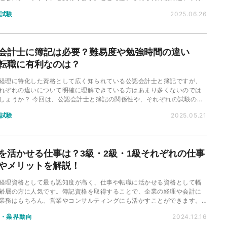
の級から受験すべきかをわかりやすく解説します。
試験
2025.06.26
会計士に簿記は必要？難易度や勉強時間の違い
転職に有利なのは？
経理に特化した資格として広く知られている公認会計士と簿記ですが、
れぞれの違いについて明確に理解できている方はあまり多くないのでは
しょうか？ 今回は、公認会計士と簿記の関係性や、それぞれの試験の特
い、転職に活かすならどちらの資格がおすすめかについて詳しくご説明
試験
2025.05.21
！
を活かせる仕事は？3級・2級・1級それぞれの仕事
やメリットを解説！
経理資格として最も認知度が高く、仕事や転職に活かせる資格として幅
齢層の方に人気です。簿記資格を取得することで、企業の経理や会計に
業務はもちろん、営業やコンサルティングにも活かすことができます。
3・2・1級別に担当できる業務の違いや、転職で有利になる級について解
・業界動向
2024.12.16
いきます。