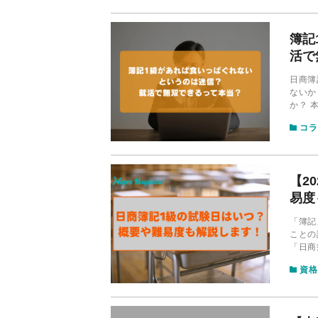
簿記
活で
日商簿
ないか
か？ 
事情を
コラ
【2
易度
「簿記
ことの
「日商
得難易
資格