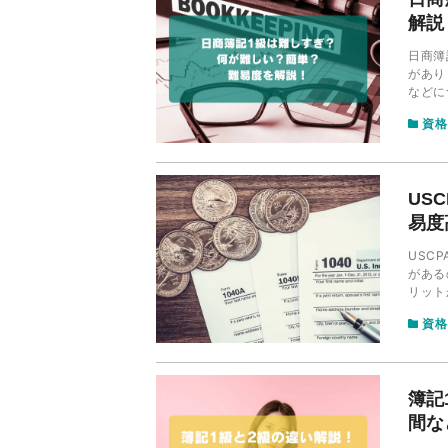
解説
日商簿
があり
などに
資格
US
易度
USC
がある
リット
などに
資格
簿記
間な