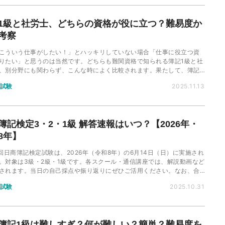
1級と社労士、どちらの資格が役に立つ？難易度か
考察
こういう仕事がしたい！」とハッキリしていない場合「仕事に役立つ資
りたい」と思うのは当然です。どちらも難関資格で知られる簿記1級と社
、別分野にも関わらず、こんな時によく比較されます。果たして、簿記1
労士はどちらが有利なのでしょうか。ダブルライセンスのメリットも併
試験
2025.11.13
説します。
簿記検定3・2・1級 解答速報はいつ？【2026年・
8年】
3回日商簿記検定試験は、2026年（令和8年）の6月14日（日）に実施され
。対象は3級・2級・1級です。各スクール・通信講座では、解説動画など
されます。当日の自己採点や振り返りにぜひご活用ください。なお、合
については、各商工会議所による正式発表をご確認ください。
試験
2025.10.31
簿記1級は難しすぎ？何が難しい？簡単？難易度を