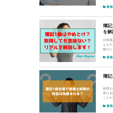
のか、
資格
説しま
簿記
を解
日商簿
もちろ
確かに
は、そ
資格
ついて
簿記
税理士
受ける
ことが
りませ
資格
説しま