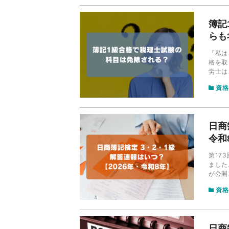
簿記
らも
「私は
格を取
労士は
級と社
資格
せて解
日商
令和
第17
ました
が公開
否結果
資格
日商