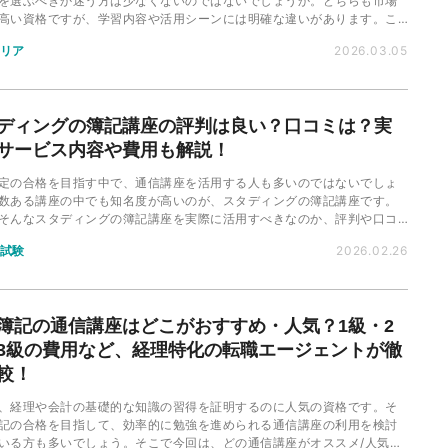
を選ぶべきか迷う方は少なくないのではないでしょうか。どちらも市場
高い資格ですが、学習内容や活用シーンには明確な違いがあります。こ
、難易度や将来性、ダブルライセンスのメリットを転職エージェント視
リア
2026.03.05
底比較します。
ディングの簿記講座の評判は良い？口コミは？実
サービス内容や費用も解説！
定の合格を目指す中で、通信講座を活用する人も多いのではないでしょ
数ある講座の中でも知名度が高いのが、スタディングの簿記講座です。
そんなスタディングの簿記講座を実際に活用すべきなのか、評判や口コ
介しながら解説していきます。
試験
2026.02.26
簿記の通信講座はどこがおすすめ・人気？1級・2
3級の費用など、経理特化の転職エージェントが徹
較！
、経理や会計の基礎的な知識の習得を証明するのに人気の資格です。そ
記の合格を目指して、効率的に勉強を進められる通信講座の利用を検討
いる方も多いでしょう。そこで今回は、どの通信講座がオススメ/人気な