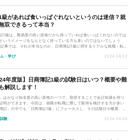
1級があれば食いっぱぐれないというのは迷信？就
無双できるって本当？
記1級は、難易度の高い資格だから持っていれば食いっぱぐれないのでは
というイメージをなんとなく持っている方も多いのではないでしょう
本記事では、それが本当なのか、日商簿記1級に関するリアルな就職・転職
解説していきます。
ム・学び
2024.08.02
024年度版】日商簿記1級の試験日はいつ？概要や難
も解説します！
」はかなり知名度の高い資格の一つで、取得することで会計知識を持つ
証明ができます。今回は、就職や転職に際して取得を検討する方が多い
簿記」の中でも「日商簿記1級」にフォーカスし、その試験日や概要、取
度を解説していきます。
試験
2024.06.06