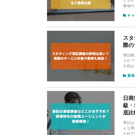
どちら
価値の
こでは
キャ
点で徹
スタ
際の
簿記検
うか？
今回は
ミを紹
資格
日商
級・
底比
簿記は
んな簿
されて