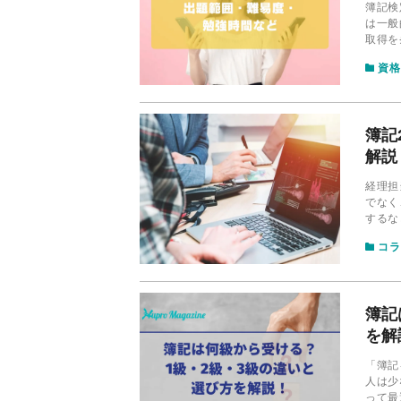
簿記検
は一般
取得を
なイメ
資格
て解説
簿記
解説
経理担
でなく
するな
級」と
コラ
簿記
を解
「簿記
人は少
って最