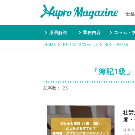
士業
用語解説
業務内容
コラム・
HOME
HUPRO MAGAZINE
タグ：簿記1級
「簿記1級
記事数： 25
社労
度・
将来の