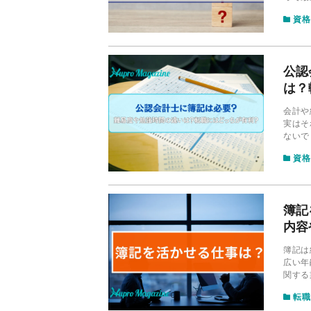
徴、ど
資格
公認
は？
会計や
実はそ
ないで
徴と違
資格
します
簿記
内容
簿記は
広い年
関する
今回は
転職
説して