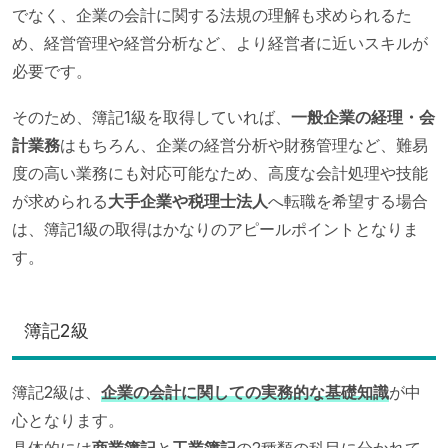
でなく、企業の会計に関する法規の理解も求められるた
め、経営管理や経営分析など、より経営者に近いスキルが
必要です。
そのため、簿記1級を取得していれば、
一般企業の経理・会
計業務
はもちろん、企業の経営分析や財務管理など、難易
度の高い業務にも対応可能なため、高度な会計処理や技能
が求められる
大手企業や税理士法人
へ転職を希望する場合
は、簿記1級の取得はかなりのアピールポイントとなりま
す。
簿記2級
簿記2級は、
企業の会計に関しての実務的な基礎知識
が中
心となります。
具体的には
商業簿記
と
工業簿記
の2種類の科目に分かれて