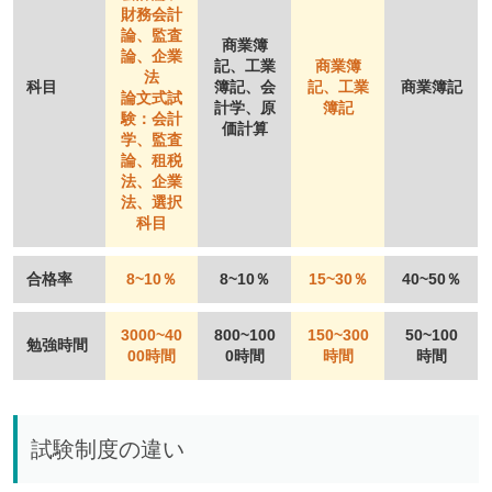
財務会計
論、監査
商業簿
論、企業
記、工業
商業簿
法
科目
簿記、会
記、工業
商業簿記
論文式試
計学、原
簿記
験：会計
価計算
学、監査
論、租税
法、企業
法、選択
科目
合格率
8~10％
8~10％
15~30％
40~50％
3000~40
800~100
150~300
50~100
勉強時間
00時間
0時間
時間
時間
試験制度の違い