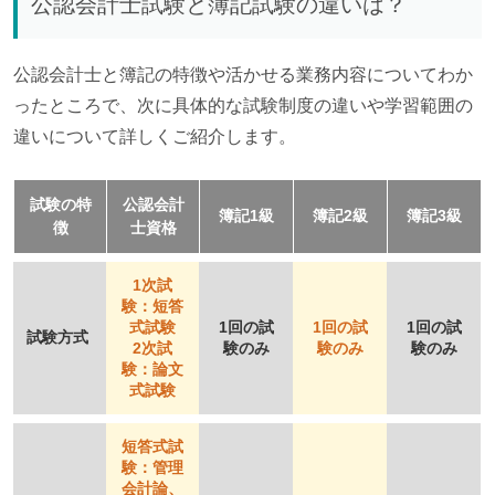
公認会計士試験と簿記試験の違いは？
公認会計士と簿記の特徴や活かせる業務内容についてわか
ったところで、次に具体的な試験制度の違いや学習範囲の
違いについて詳しくご紹介します。
試験の特
公認会計
簿記1級
簿記2級
簿記3級
徴
士資格
1次試
験：短答
式試験
1回の試
1回の試
1回の試
試験方式
2次試
験のみ
験のみ
験のみ
験：論文
式試験
短答式試
験：管理
会計論、