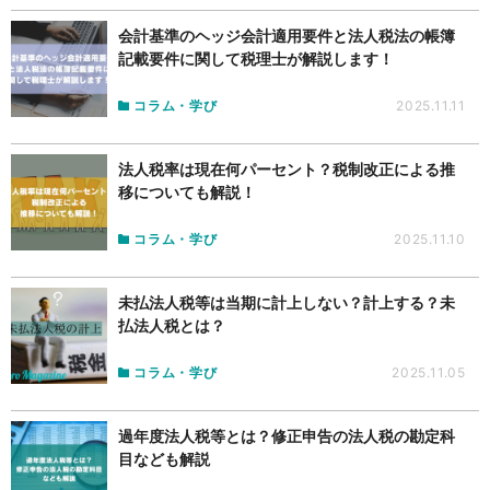
会計基準のヘッジ会計適用要件と法人税法の帳簿
記載要件に関して税理士が解説します！
コラム・学び
2025.11.11
法人税率は現在何パーセント？税制改正による推
移についても解説！
コラム・学び
2025.11.10
未払法人税等は当期に計上しない？計上する？未
払法人税とは？
コラム・学び
2025.11.05
過年度法人税等とは？修正申告の法人税の勘定科
目なども解説