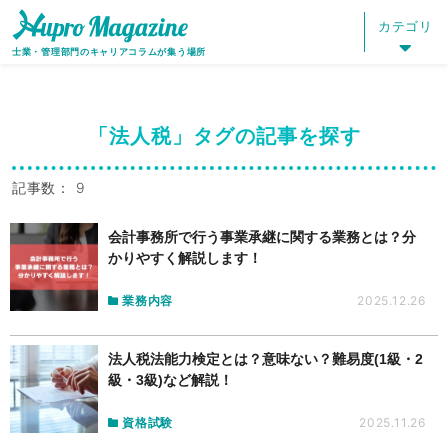
HOME
HUPRO MAGAZINE
タグ：法人税
カテゴリ
士業・管理部門のキャリアコラムが集う場所
「法人税」タグの記事を探す
記事数： 9
会計事務所で行う事業承継に関する業務とは？分
かりやすく解説します！
業務内容
2025.12.26
法人税法能力検定とは？意味ない？難易度(1級・2
級・3級)など解説！
資格試験
2025.11.26