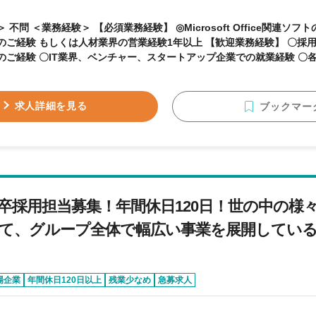
osoft Office関連ソフトの基本操作実務経験 ◎
験 もしくは人材業界の営業経験1年以上 【歓迎業務経験】 〇採用実務（自社・取引先問
のご経験 〇IT業界、ベンチャー、スタートアップ企業での就業経験 〇各
 不問 【求める人物像】 ・自ら進んでコミュニケーションをとること
る方 ・社内やチームでの報告連絡相談を大切にする事が出来る方 ・社
リスペクトの姿勢を持って業務に臨む事が出来る方 ・地道な作業やル
求人詳細を見る
ブックマー
極的に取り組める方
卒採用担当募集！年間休日120日！世の中の様
て、グループ全体で幅広い事業を展開してい
場企業
年間休日120日以上
残業少なめ
急募求人