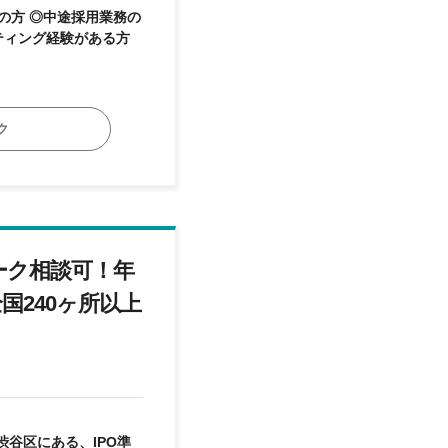
ティング経験がある方
ク
ーク相談可！年
国240ヶ所以上
谷区にある、IPO準