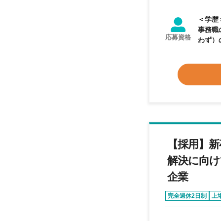
＜学歴＞ 不問 ＜業務経験＞ 【必須業務経験】 ◎Micr
事務職のご経
応募資格
わず）
務への抵抗感が無い方 ＜資格＞
ができ
対して
にも積
【採用】新
解決に向け
企業
完全週休2日制
上