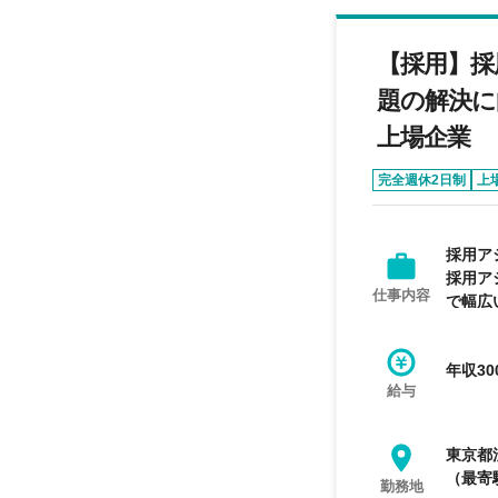
【採用】採
題の解決に
上場企業
完全週休2日制
上
採用ア
採用ア
仕事内容
で幅広
年収30
給与
東京都
（最寄
勤務地