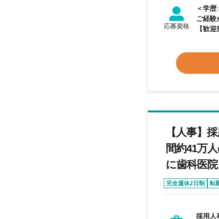
＜学歴＞ 不問 ＜業務経験＞ 【必須業務経験】 下
ご経験
応募資格
【人事】採
間約41万
に歯科医院
完全週休2日制
転
採用人