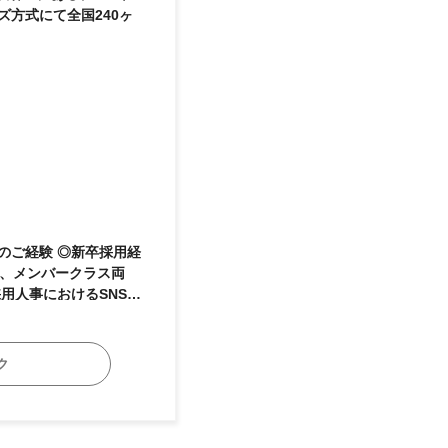
方式にて全国240ヶ
補、メンバークラス両
、その他人事業務全般
ク