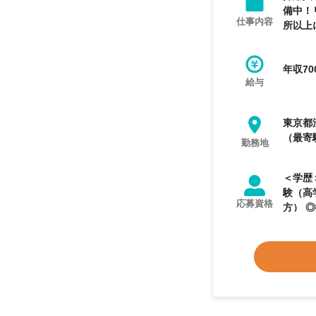
備中！
仕事内容
所以上
年収70
給与
東京都
（最寄
勤務地
＜学歴＞ 大学卒以上 ＜業務経験＞
験（高
応募資格
方） ◎採用
用企画