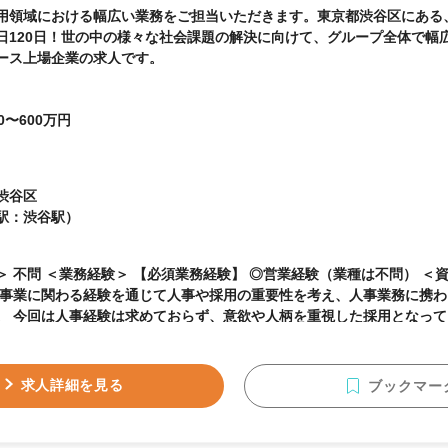
用領域における幅広い業務をご担当いただきます。東京都渋谷区にある
日120日！世の中の様々な社会課題の解決に向けて、グループ全体で幅
ース上場企業の求人です。
0〜600万円
渋谷区
駅：渋谷駅）
営業経験（業種は不問） ＜資格＞ 不問 【求める人
 事業に関わる経験を通じて人事や採用の重要性を考え、人事業務に携
。 今回は人事経験は求めておらず、意欲や人柄を重視した採用となって
支える仕事に強く興味を抱く方 ・向上心を発揮し“上”を目指していける
情報収集に興味関心を持てる方
求人詳細を見る
ブックマー