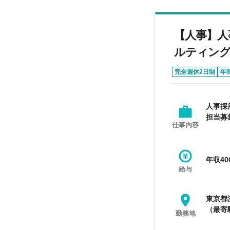
【人事】人
ルティング
完全週休2日制
年
人事採
担当募
仕事内容
年収40
給与
東京都
（最寄
勤務地