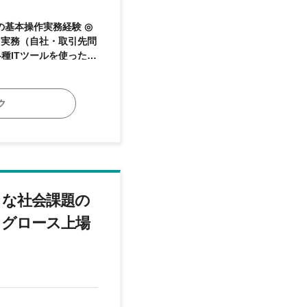
種ITツールを使った実
内やチームのメンバーに
ーティーンワークな業務
ク
々な社会課題の
るグロース上場