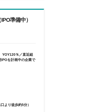
IPO準備中）
OY120％／直近組
IPOを計画中の企業で
出口より徒歩約5分）