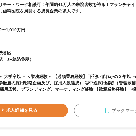
リモートワーク相談可！年間約41万人の来院者数を誇る！フランチャイズ
に歯科医院を展開する成長企業の求人です。
0〜1,010万円
渋谷区
駅：JR線渋谷駅）
 【必須業務経験】 下記いずれかの３年以上のご経験 ◎新卒採用経
学歴層の採用戦略企画及び、採用人数達成） ◎中途採用経験（管理候
広報、ブランディング、マーケティング経験 【歓迎業務経験】 ○採用人事におけるSNS活
及び、アカウント開設と運用経験 ○育成、人事制度設計、労務管理など
のご経験 ＜資格＞ 【必要資格】 不問 【歓迎資格】 不問
求人詳細を見る
ブックマー