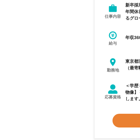
新卒採
年間休
仕事内容
るグロ
年収36
給与
東京都
（最寄
勤務地
＜学歴＞ 不問 ＜業務経験＞ 【必須業務経験】 ◎
物像】
応募資格
します
成長を
つかむ