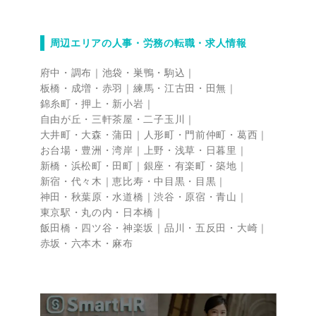
周辺エリアの人事・労務の転職・求人情報
府中・調布
池袋・巣鴨・駒込
板橋・成増・赤羽
練馬・江古田・田無
錦糸町・押上・新小岩
自由が丘・三軒茶屋・二子玉川
大井町・大森・蒲田
人形町・門前仲町・葛西
お台場・豊洲・湾岸
上野・浅草・日暮里
新橋・浜松町・田町
銀座・有楽町・築地
新宿・代々木
恵比寿・中目黒・目黒
神田・秋葉原・水道橋
渋谷・原宿・青山
東京駅・丸の内・日本橋
飯田橋・四ツ谷・神楽坂
品川・五反田・大崎
赤坂・六本木・麻布