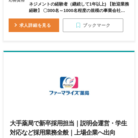
応募資格
ネジメントの経験者（継続して1年以上) 【歓迎業務
経験】 〇300名～1000名程度の規模の事業会社で
の給与計算・労務業務経験者（継続して3年以上）
〇Excel計算等(関数・ピボットテーブル等を用い
ブックマーク
求人詳細を見る
て)の地道な業務を着実に継続できる方 〇人事デー
タベース・タレントマネジメントシステムの導入・
運用経験のある方 〇社員面談の経験・スキルの豊
富な方 ＜求める人物像＞ ・給与・労務業務のみに
留まらず人事のプロフェッショナルになりたい方
・周囲と良好な協力関係を築き、粘り強く企画を形
にしていくことのできる方 ・自分の意見やアイデ
アを業務に提案・反映したい方 ・柔軟性・積極
性・対応力のある方 ・常に最新の情報をキャッチ
アップしようとする姿勢の方
大手薬局で新卒採用担当｜説明会運営・学生
対応など採用業務全般｜上場企業へ出向