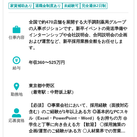
家賃補助あり
退職金制度あり
未経験可
完全週休2日制
年間休日120日以上
全国で約470店舗を展開する大手調剤薬局グループ
の人事ポジションです。新卒イベントの発送準備や
インターンシップや会社説明会、合同説明会の企画
仕事内容
および運営など、新卒採用業務全般をお任せしま
す。
年収360〜525万円
給与
東京都中野区
（最寄駅：中野坂上駅）
勤務地
【必須】 ◎事業会社において、採用経験（面接対応
含む）のご経験が1年以上ある方 ◎基本的なPCスキ
ル（Excel・PowerPoint・Word）をお持ちの方 ◎
応募資格
学生と丁寧に向き合える方 【歓迎】 〇採用施策の
企画/運営のご経験がある方 〇人材業界での営業経