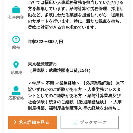
当社では幅広い人事総務業務を担当していただける
方を募集しています。給与計算や労務管理、採用活
動など、多岐にわたる業務を担当しながら、従業員
仕事内容
のサポートを行います。特に、新たな視点を持ち、
柔軟に対応できる方を求めています。
年収322〜398万円
給与
東京都武蔵野市
（最寄駅：武蔵境駅南口徒歩5分）
勤務地
＜学歴＞ 不問 ＜業務経験＞ 【必須業務経験】 ※下
記いずれかのご経験がある方 ・人事労務アシスタ
ントとしてのご経験がある方 ・給与計算業務及び
応募資格
社会保険手続きのご経験 【歓迎業務経験】 ・人事
制度構築、福利厚生制度導入 等の経験をお持ちの
方 ＜資格＞ 【必要資格】 普通自動車第一種免許
ブックマーク
求人詳細を見る