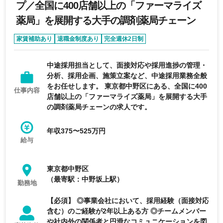
プ／全国に400店舗以上の「ファーマライズ
薬局」を展開する大手の調剤薬局チェーン
家賃補助あり
退職金制度あり
完全週休2日制
年間休日120日以上
上場企業
中途採用担当として、面接対応や採用進捗の管理・
分析、採用企画、施策立案など、中途採用業務全般
をお任せします。 東京都中野区にある、全国に400
仕事内容
店舗以上の「ファーマライズ薬局」を展開する大手
の調剤薬局チェーンの求人です。
年収375〜525万円
給与
東京都中野区
（最寄駅：中野坂上駅）
勤務地
【必須】 ◎事業会社において、採用経験（面接対応
含む）のご経験が2年以上ある方 ◎チームメンバー
や社内外の関係者と円滑なコミュニケーションを図