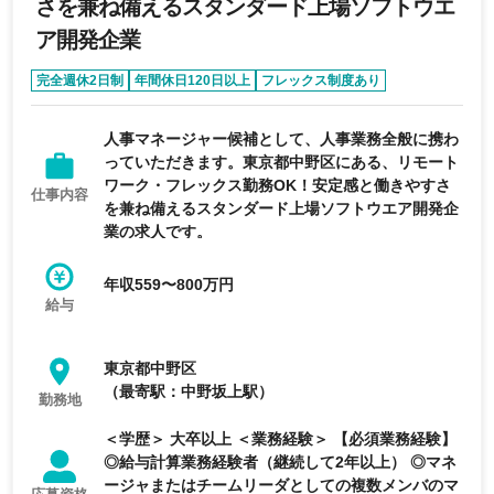
さを兼ね備えるスタンダード上場ソフトウエ
ア開発企業
完全週休2日制
年間休日120日以上
フレックス制度あり
経験者優遇
エージェントおすすめ求人
人事マネージャー候補として、人事業務全般に携わ
っていただきます。東京都中野区にある、リモート
ワーク・フレックス勤務OK！安定感と働きやすさ
仕事内容
を兼ね備えるスタンダード上場ソフトウエア開発企
業の求人です。
年収559〜800万円
給与
東京都中野区
（最寄駅：中野坂上駅）
勤務地
＜学歴＞ 大卒以上 ＜業務経験＞ 【必須業務経験】
◎給与計算業務経験者（継続して2年以上） ◎マネ
ージャまたはチームリーダとしての複数メンバのマ