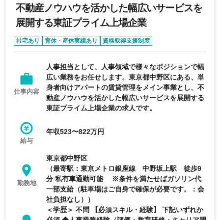
不動産ノウハウを活かした幅広いサービスを
展開する東証プライム上場企業
社宅あり
育休・産休実績あり
資格取得支援制度
退職金制度あり
リモートワーク可能
人事担当として、人事領域で様々なポジションで幅
広い業務をお任せします。東京都中野区にある、単
身者向けアパートの賃貸管理をメイン事業とし、不
仕事内容
動産ノウハウを活かした幅広いサービスを展開する
東証プライム上場企業の求人です。
年収523〜822万円
給与
東京都中野区
（最寄駅：東京メトロ銀座線 中野坂上駅 徒歩9
分 私有車通勤可能 ※条件を満たせばガソリン代
勤務地
一部支給（駐車場はご自身で確保が必要です。：会
社負担なし））
＜学歴＞ 不問 【必須スキル・経験】 下記いずれか