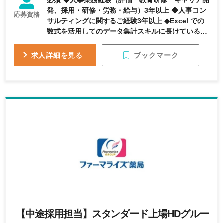
必須 ◆人事業務経験（評価・教育研修・キャリア開
発、採用・研修・労務・給与）3年以上 ◆人事コン
応募資格
サルティングに関するご経験3年以上 ◆Excel での
数式を活用してのデータ集計スキルに長けている事
【求める人物像】 ◆主体的に意見を持って、自律的
に行動できる方 ◆社内の関係者を巻き込んで協働し
ブックマーク
求人詳細を見る
ていける方 ◆スピード感を持って業務を回していけ
る方
【中途採用担当】スタンダード上場HDグルー