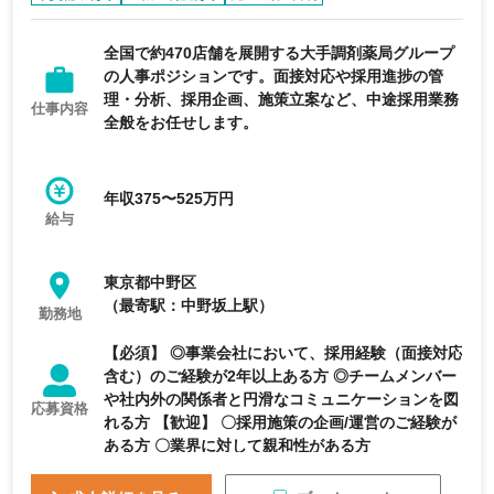
年間休日120日以上
上場企業
全国で約470店舗を展開する大手調剤薬局グループ
の人事ポジションです。面接対応や採用進捗の管
理・分析、採用企画、施策立案など、中途採用業務
仕事内容
全般をお任せします。
年収375〜525万円
給与
東京都中野区
（最寄駅：中野坂上駅）
勤務地
【必須】 ◎事業会社において、採用経験（面接対応
含む）のご経験が2年以上ある方 ◎チームメンバー
や社内外の関係者と円滑なコミュニケーションを図
応募資格
れる方 【歓迎】 〇採用施策の企画/運営のご経験が
ある方 〇業界に対して親和性がある方