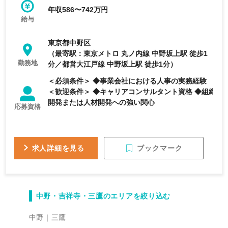
年収586〜742万円
給与
東京都中野区
（最寄駅：東京メトロ 丸ノ内線 中野坂上駅 徒歩1
勤務地
分／都営大江戸線 中野坂上駅 徒歩1分）
＜必須条件＞ ◆事業会社における人事の実務経験
＜歓迎条件＞ ◆キャリアコンサルタント資格 ◆組織
開発または人材開発への強い関心
応募資格
ブックマーク
求人詳細を見る
中野・吉祥寺・三鷹のエリアを絞り込む
中野
三鷹