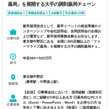
薬局」を展開する大手の調剤薬局チェーン
家賃補助あり
退職金制度あり
未経験可
完全週休2日制
年間休日120日以上
新卒採用担当として、新卒イベントの発送準備やイ
ンターンシップや会社説明会、合同説明会の企画お
よび運営など、新卒採用業務全般をお任せします。
仕事内容
東京都中野区にある、全国に400店舗以上の「ファ
ーマライズ薬局」を展開する大手の調剤薬局チェー
ンの求人です。
年収360〜525万円
給与
東京都中野区
（最寄駅：中野坂上駅）
勤務地
【必須】 ◎事業会社において、採用経験（面接対応
含む）のご経験が1年以上ある方 ◎基本的なPCスキ
ル（Excel・PowerPoint・Word）をお持ちの方 ◎
応募資格
学生と丁寧に向き合える方 【歓迎】 〇採用施策の