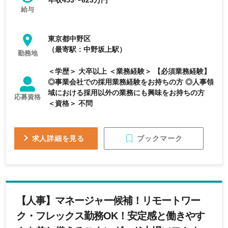
年収453〜623万円
給与
東京都中野区
（最寄駅：中野坂上駅）
勤務地
＜学歴＞ 大卒以上 ＜業務経験＞ 【必須業務経験】
◎事業会社での採用業務経験をお持ちの方 ◎人事領
域における採用以外の業務にも興味をお持ちの方
応募資格
＜資格＞ 不問
ブックマーク
求人詳細を見る
【人事】マネージャー候補！リモートワー
ク・フレックス勤務OK！安定感と働きやす