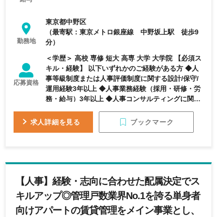
東京都中野区
（最寄駅：東京メトロ銀座線 中野坂上駅 徒歩9
勤務地
分）
＜学歴＞ 高校 専修 短大 高専 大学 大学院 【必須ス
キル・経験】 以下いずれかのご経験がある方 ◆人
事等級制度または人事評価制度に関する設計/保守/
応募資格
運用経験3年以上 ◆人事業務経験（採用・研修・労
務・給与）3年以上 ◆人事コンサルティングに関す
るご経験 3年以上 ◆Excel での数式を活用してのデ
ータ集計スキルに長けている事 【歓迎スキル・経
ブックマーク
求人詳細を見る
験】 ◆人事制度企画・改革関連プロジェクトをリー
ドした経験 ◆企画業務経験（営業企画・事業企画）
3年以上 ◆Excel VBA、Access、
Office365(PowerApps、PowerAutomate、
Forms、 SharePoint、Teams)の操作経験 ◆キャ
【人事】経験・志向に合わせた配属決定でス
リアコンサルタント有資格者歓迎
キルアップ◎管理戸数業界No.1を誇る単身者
向けアパートの賃貸管理をメイン事業とし、