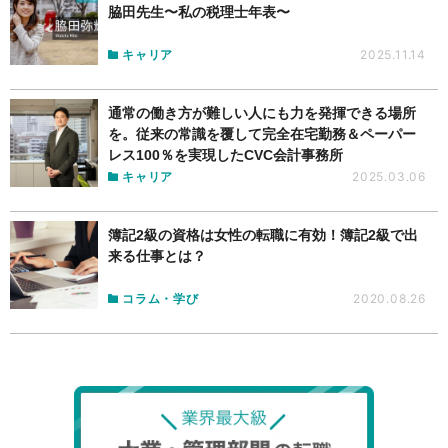
脇田先生〜私の税理士年表〜
キャリア
2025.11.14
通常の働き方が難しい人にも力を発揮できる場所
を。従来の常識を覆して完全在宅勤務＆ペーパー
レス100％を実現したCVC会計事務所
キャリア
2025.03.06
簿記2級の資格は女性の転職に有効！簿記2級で出
来る仕事とは？
コラム・学び
2020.08.26