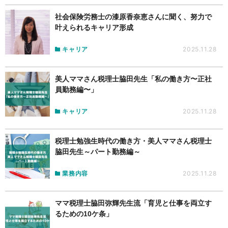
社会保険労務士の漆原香奈恵さんに聞く、努力で
叶えられるキャリア形成
キャリア
2025.11.28
美人ママさん税理士脇田先生「私の働き方〜正社
員勤務編〜」
キャリア
2025.11.28
税理士勉強生時代の働き方・美人ママさん税理士
脇田先生～パート勤務編～
業務内容
2025.11.28
ママ税理士脇田弥輝先生流「育児と仕事を両立す
るための10ケ条」