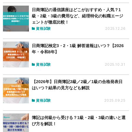
日商簿記の通信講座はどこがおすすめ・人気？1
級・2級・3級の費用など、経理特化の転職エージ
ェントが徹底比較！
資格試験
2025.12.26
日商簿記検定3・2・1級 解答速報はいつ？【2026
年・令和8年】
資格試験
2025.10.31
【2026年】日商簿記3級／2級／1級の合格発表日
はいつ？結果の見方なども解説
資格試験
2025.09.25
簿記は何級から受ける？1級・2級・3級の違いと選
び方を解説！