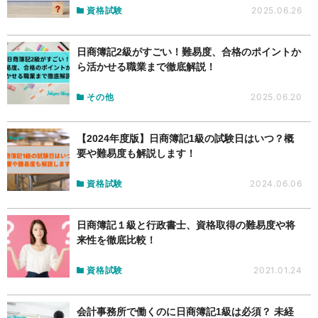
資格試験
2025.06.26
日商簿記2級がすごい！難易度、合格のポイントか
ら活かせる職業まで徹底解説！
その他
2025.06.20
【2024年度版】日商簿記1級の試験日はいつ？概
要や難易度も解説します！
資格試験
2024.06.06
日商簿記１級と行政書士、資格取得の難易度や将
来性を徹底比較！
資格試験
2021.01.24
会計事務所で働くのに日商簿記1級は必須？ 未経