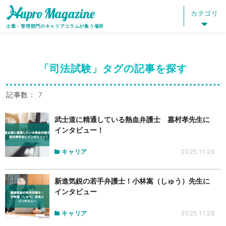
HOME
HUPRO MAGAZINE
タグ：司法試験
カテゴリ
士業・管理部門のキャリアコラムが集う場所
「司法試験」タグの記事を探す
記事数： 7
武士道に精通している熱血弁護士 嘉村孝先生に
インタビュー！
キャリア
2025.11.28
新進気鋭の若手弁護士！小林嵩（しゅう）先生に
インタビュー
キャリア
2025.11.28