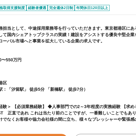
格取得支援制度
経験者優遇
完全週休2日制
年間休日120日以上
務担当として、中途採用業務等を行っていただきます。東京都港区にあ
して国内シェアトップクラスの実績 ！建設をアシストする優良中堅企業
ローバル市場へと事業を拡大している企業の求人です。
0〜550万円
港区
駅：「汐留駅」 徒歩5分 「新橋駅」 徒歩7分）
験＞ 【必須業務経験】 ◆人事部門での2～3年程度の実務経験 【求める人物像】 ◆BE
EST 正直であれ これは当たり前のことですが、一番難しいことでもあ
けでなくお客様や協力会社様の間に立ち、様々なプレッシャーや緊張感
はなりません。そんな時に、自分に正直であり、他人に対しても正直で