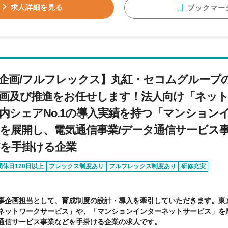
奇心は必ず視野を広げ、問題意識を高めます。世の中で当たり前とされ
求人詳細を見る
ブックマー
題、常日頃から自問自答を繰り返すことを実践してください。考え方が
るものになるはずです。 ◆BE GLOBAL グローバル目線であれ 今、私たちが生き
のは目まぐるしいスピードで変化している世の中です。だからこそ、情
ども含め、世界に目を向け、世界の中の日本、そしてその日本の中の昭
において何をなすべきかを共に考えられる思考を備えてほしいです。 ◆BE SOCIAL 一社会
れ 一アステックマンである前に、一社会人であり、一日本人である。
企画/フルフレックス】丸紅・セコムグループ
ンテナを張り、社会的な常識を持ってほしいです。それは、言葉遣いや
どまらず、時には我慢強さや相手をも許す情けなどの情緒的な感性まで
画及び推進をお任せします！法人向け「ネッ
す。 ◆BE AGGRESSIVE 失敗を恐れるな この言葉の通り、特に若い人に
内シェアNo.1の導入実績を持つ「マンション
を恐れずに様々なことにチャレンジしてほしいです。これからの時代に
発想での提案力が求められています。果敢にチャレンジして大いに失敗
を展開し、電気通信事業/データ通信サービス事
、反省し、次なる成功へつなげてください。
を手掛ける企業
間休日120日以上
フレックス制度あり
フルフレックス制度あり
研修充実
事企画担当として、育成制度の設計・導入を牽引していただきます。東
ネットワークサービス」や、「マンションインターネットサービス」を
通信サービス事業などを手掛ける企業の求人です。