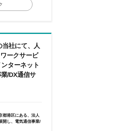
ていることや仕事に関
ク
より柔軟に、より深
報だけでなく、言語や
和アステックがそれぞ
業界に偏らず、常に世の
の当社にて、人
マナーなど基本的なこ
も磨き、人間として成
トワークサービ
インターネット
は、その大胆さや感性
し、その失敗から多く
業/DX通信サ
京都港区にある、法人
展開し、電気通信事業/