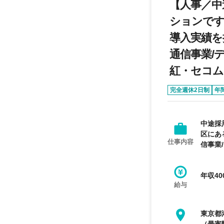
【人事／中
ションです
導入実績を
通信事業/
紅・セコム
完全週休2日制
年
中途採
区にあ
仕事内容
信事業
年収40
給与
東京都