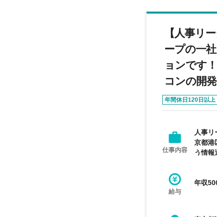
【人事リー
ープの一社
ョンです！
コンの開発
年間休日120日以上
人事リ
京都港
仕事内容
う情報
年収50
給与