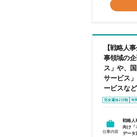
その好
する課
く、より愛着があ
ている
文化な
れの時代
人であ
【戦略人事
中にア
とにと
事領域の企
長することだと思っていま
ス」や、国
は失敗
豊かな
サービス」
を学び
ービスなど
完全週休2日制
年
戦略人
向け「
仕事内容
データ