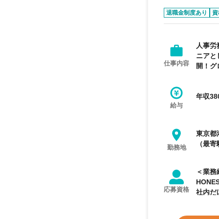
退職金制度あり
資
人事労
ニアと
仕事内容
開！グ
年収38
給与
東京都
（最寄
勤務地
＜業務経
HON
応募資格
社内だ
なくて
です。 ◆BE CURIOUS 好奇心旺盛であれ 「なぜなぜなぜ？」を繰り返せる人になってほしいです。