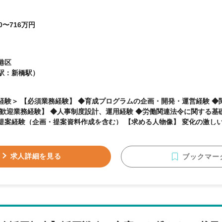
0〜716万円
港区
駅：新橋駅）
経験＞ 【必須業務経験】 ◆育成プログラムの企画・開発・運営経験 ◆
（企画・提案資料作成を含む） 【求める人物像】 変化の激しい時代において、組織の
支える人事制度の構築に情熱を燃やす方を求めています。 現状維持に
意識し、積極的に行動できる方。 周囲と協力しながら、より良い組織
指せる方を歓迎します。 データに基づいた論理的な思考と、社員一人
求人詳細を見る
ブックマー
ニケーションを大切にできる方を求めています。