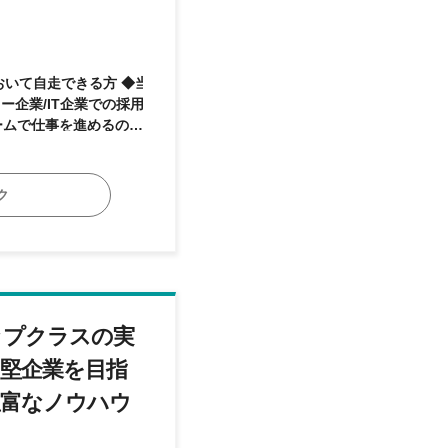
おいて自走できる方 ◆当
ームで仕事を進めるのが
る意欲がある方 【求
好きな方 ◆柔軟性を持
る意欲がある方
ク
ップクラスの実
中堅企業を目指
豊富なノウハウ