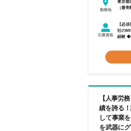
東京都
（最寄
勤務地
【必須
社のMISSI
応募資格
経験 
好きな
める人
ち、自
【人事労務
績 を誇る
して事業を
を武器にグ