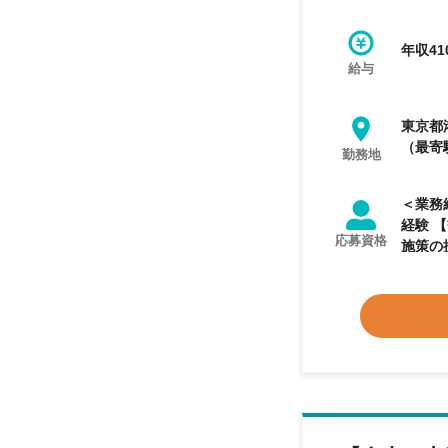
年収41
給与
東京都
（最寄
勤務地
＜業務
経験 【歓迎業務経験】 ◆人事制度設計、運用経験 ◆労働関連法令に関する基礎知識 ◆社内外への改善
応募資格
施策の提案経験
成長を
改善を
共に目
コミュ