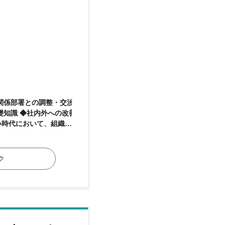
関係部署との調整・交渉
甘んじることなく、常に
、より働きやすい環境を
ひとりに寄り添う温かい
ク