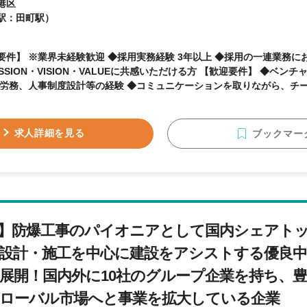
港区
駅：田町駅）
要件】 ※業界未経験歓迎 ◆採用実務経験 3年以上 ◆採用の一連業務に
ON・VISION・VALUEに共感いただける方 【歓迎要件】 ◆ベンチャー企業/IT企業での採用
◆労務、人事制度設計等の経験 ◆コミュニケーションを取りながら、チ
方 ◆柔軟性を持ち、自ら考え行動が出来る方 ◆新しいことにチャレンジす
物像】 ◆コミュニケーションを取りながら、チームで仕事を進めるのが
ら考え行動が出来る方 ◆現状に満足せず、新しいことにチャレンジす
求人詳細を見る
ブックマー
】防爆工事のパイオニアとして国内シェアト
！設計・施工を中心に建設をアシストする優良
展開！国内外に10社のグループ企業を持ち、
ローバル市場へと事業を拡大している企業