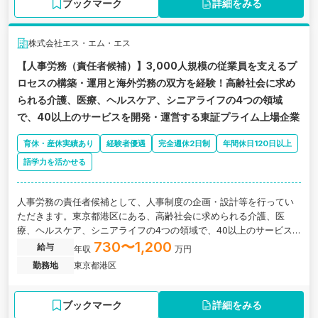
ブックマーク
詳細をみる
株式会社エス・エム・エス
【人事労務（責任者候補）】3,000人規模の従業員を支えるプ
ロセスの構築・運用と海外労務の双方を経験！高齢社会に求め
られる介護、医療、ヘルスケア、シニアライフの4つの領域
で、40以上のサービスを開発・運営する東証プライム上場企業
育休・産休実績あり
経験者優遇
完全週休2日制
年間休日120日以上
語学力を活かせる
人事労務の責任者候補として、人事制度の企画・設計等を行ってい
ただきます。東京都港区にある、高齢社会に求められる介護、医
療、ヘルスケア、シニアライフの4つの領域で、40以上のサービス
を開発・運営する東証プライム上場企業の求人です。
730〜1,200
給与
年収
万円
勤務地
東京都港区
ブックマーク
詳細をみる