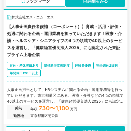
ブックマーク
詳細をみる
株式会社エス・エム・エス
【人事企画責任者候補 （コーポレート）】育成・活用・評価・
処遇に関わる企画・運用業務を担っていただきます！医療・介
護・ヘルスケア・シニアライフの4つの領域で40以上のサービ
スを運営し、「健康経営優良法人2025」にも認定された東証
プライム上場企業
育休・産休実績あり
資格取得支援制度
経験者優遇
完全週休2日制
年間休日120日以上
人事企画担当として、HRシステムに関わる企画・運用業務等を行っ
ていただきます。東京都港区にある、医療・介護などの4つの領域で
40以上のサービスを運営し、「健康経営優良法人2025」にも認定さ
れたプライム上場企業の求人です。
730〜1,100
給与
年収
万円
勤務地
東京都港区芝公園