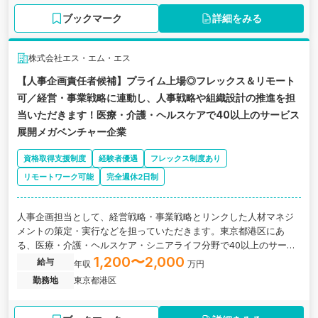
ブックマーク
詳細をみる
株式会社エス・エム・エス
【人事企画責任者候補】プライム上場◎フレックス＆リモート
可／経営・事業戦略に連動し、人事戦略や組織設計の推進を担
当いただきます！医療・介護・ヘルスケアで40以上のサービス
展開メガベンチャー企業
資格取得支援制度
経験者優遇
フレックス制度あり
リモートワーク可能
完全週休2日制
人事企画担当として、経営戦略・事業戦略とリンクした人材マネジ
メントの策定・実行などを担っていただきます。東京都港区にあ
る、医療・介護・ヘルスケア・シニアライフ分野で40以上のサービ
スを展開するメガベンチャー企業の求人です。
1,200〜2,000
給与
年収
万円
勤務地
東京都港区