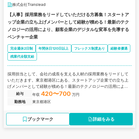
株式会社Translead
【人事】採用業務をリードしていただける方募集！スタートア
ップ企業の立ち上げメンバーとして経験が積める！最新のテク
ノロジーの活用により、顧客企業のデジタルな変革を先導する
ベンチャー企業
完全週休2日制
年間休日120日以上
フレックス制度あり
経験者優遇
残業代全額支給
採用担当として、会社の成長を支える人材の採用業務をリードして
いただきます。東京都港区にある、スタートアップ企業での立ち上
げメンバーとして経験が積める！最新のテクノロジーの活用により
顧客企業のデジタルな変革を先導するベンチャー企業の求人です。
420〜700
給与
年収
万円
勤務地
東京都港区
ブックマーク
詳細をみる