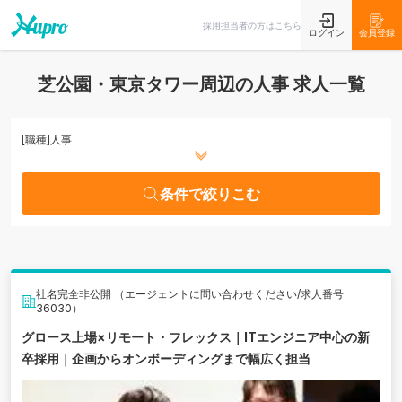
条件で絞りこむ
採用担当者の方はこちら
ログイン
会員登録
芝公園・東京タワー周辺の人事 求人一覧
[職種]
人事
条件で絞りこむ
社名完全非公開 （エージェントに問い合わせください/求人番号
36030）
グロース上場×リモート・フレックス｜ITエンジニア中心の新
卒採用｜企画からオンボーディングまで幅広く担当