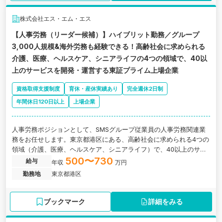
株式会社エス・エム・エス
【人事労務（リーダー候補）】ハイブリット勤務／グループ
3,000人規模&海外労務も経験できる！高齢社会に求められる
介護、医療、ヘルスケア、シニアライフの4つの領域で、40以
上のサービスを開発・運営する東証プライム上場企業
資格取得支援制度
育休・産休実績あり
完全週休2日制
年間休日120日以上
上場企業
人事労務ポジションとして、SMSグループ従業員の人事労務関連業
務をお任せします。東京都港区にある、高齢社会に求められる4つの
領域（介護、医療、ヘルスケア、シニアライフ）で、40以上のサー
ビスを開発・運営しているプライム上場企業の求人です。
500〜730
給与
年収
万円
勤務地
東京都港区
ブックマーク
詳細をみる