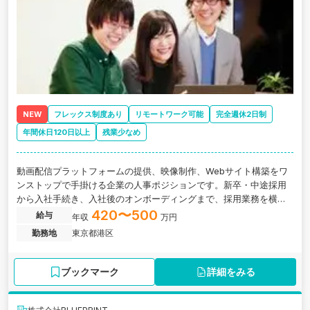
NEW
フレックス制度あり
リモートワーク可能
完全週休2日制
年間休日120日以上
残業少なめ
動画配信プラットフォームの提供、映像制作、Webサイト構築をワ
ンストップで手掛ける企業の人事ポジションです。新卒・中途採用
から入社手続き、入社後のオンボーディングまで、採用業務を横断
的にお任せします。
420〜500
給与
年収
万円
勤務地
東京都港区
ブックマーク
詳細をみる