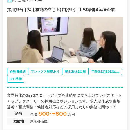
株式会社BLUEPRINT
採用担当｜採用機能の立ち上げを担う｜IPO準備SaaS企業
経験者優遇
フレックス制度あり
完全週休2日制
年間休日120日以上
IPO準備
業界特化のSaaSスタートアップを連続的に立ち上げていくスタート
アップファクトリーの採用担当ポジションです。求人票作成や書類
選考・面接調整・候補者対応などの採用まわりの業務に関わってい
ただきます。
600〜800
給与
年収
万円
勤務地
東京都港区