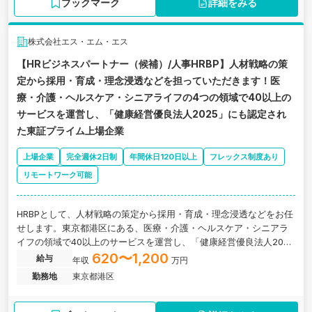
ブックマーク
詳細をみる
株式会社エス・エム・エス
【HRビジネスパートナー（候補）/人事HRBP】人材戦略の策
定から採用・育成・理念浸透などを担っていただきます！医
療・介護・ヘルスケア・シニアライフの4つの領域で40以上の
サービスを運営し、「健康経営優良法人2025」にも認定され
た東証プライム上場企業
上場企業
完全週休2日制
年間休日120日以上
フレックス制度あり
リモートワーク可能
HRBPとして、人材戦略の策定から採用・育成・理念浸透などをお任
せします。東京都港区にある、医療・介護・ヘルスケア・シニアラ
イフの領域で40以上のサービスを運営し、「健康経営優良法人202
5」にも認定されたプライム上場企業の求人です。
620〜1,200
給与
年収
万円
勤務地
東京都港区