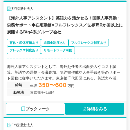
EY税理士法人
【海外人事アシスタント】英語力を活かせる！国際人事異動・
労務サポート◆在宅勤務×フルフレックス／世界150か国以上に
展開するBig4系グループ会社
育休・産休実績あり
退職金制度あり
フルフレックス制度あり
フレックス制度あり
リモートワーク可能
海外人事アシスタントとして、海外赴任者の出向受入やコスト試
算、英語での調整・会議参加、契約書作成や人事手続き等のサポー
ト業務に従事いただきます。東京都千代田区にある、英語力を活か
せる！国際人事異動・労務サポート◆在宅勤務×フルフレックス／世
350〜600
給与
年収
万円
界150か国以上に展開するBig4系グループ会社の求人です。
勤務地
東京都千代田区
ブックマーク
詳細をみる
EY税理士法人