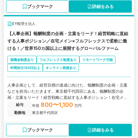
ブックマーク
詳細をみる
EY税理士法人
【人事企画】報酬制度の企画・立案をリード！経営戦略に直結
する人事ポジション／在宅メイン×フルフレックスで柔軟に働
ける！／世界150カ国以上に展開するグローバルファーム
退職金制度あり
フルフレックス制度あり
リモートワーク可能
年間休日120日以上
オンライン面接あり
人事企画として、経営目標の達成に向けた、報酬制度の企画・立案
などを担当いただきます。東京都千代田区にある、報酬制度の企
画・立案をリード！経営戦略に直結する人事ポジション！在宅メイ
ン×フルフレックスで柔軟に働ける！世界150カ国以上に展開するグ
800〜1,100
給与
年収
万円
ローバルファーム の求人です。
勤務地
東京都千代田区
ブックマーク
詳細をみる