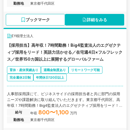
評価・育成制度をリード！コンサル部門の成長を支えるHRBPポジシ
勤務地
東京都千代田区
ョン／週4日在宅×フルフレックス／英語力を活かせるグローバルフ
ァームの求人です。
ブックマーク
詳細をみる
EY税理士法人
【採用担当】高年収！7時間勤務！Big4監査法人のエグゼクテ
ィブ採用をリード！英語力活かせる／在宅週4日×フルフレック
ス／世界150カ国以上に展開するグローバルファーム
育休・産休実績あり
退職金制度あり
リモートワーク可能
完全週休2日制
年間休日120日以上
人事部採用課にて、ビジネスサイドの採用担当者と共に部門の採用
ニーズや課題解決に取り組んでいただきます。東京都千代田区、高
年収！7時間勤務！Big4監査法人のエグゼクティブ採用をリード！英
語力活かせる／在宅週4日×フルフレックス／世界150カ国以上に展
800〜1,100
給与
年収
万円
開するグローバルファームの求人です。
勤務地
東京都千代田区