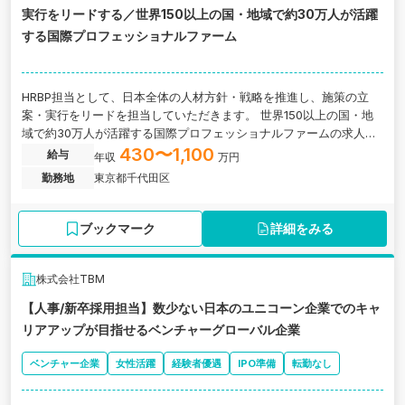
実行をリードする／世界150以上の国・地域で約30万人が活躍
する国際プロフェッショナルファーム
HRBP担当として、日本全体の人材方針・戦略を推進し、施策の立
案・実行をリードを担当していただきます。 世界150以上の国・地
域で約30万人が活躍する国際プロフェッショナルファームの求人で
す。
430〜1,100
給与
年収
万円
勤務地
東京都千代田区
ブックマーク
詳細をみる
株式会社TBM
【人事/新卒採用担当】数少ない日本のユニコーン企業でのキャ
リアアップが目指せるベンチャーグローバル企業
ベンチャー企業
女性活躍
経験者優遇
IPO準備
転勤なし