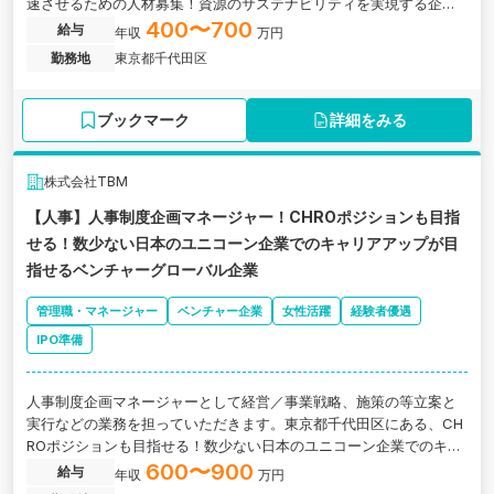
速させるための人材募集！資源のサステナビリティを実現する企業
の求人です。
400〜700
給与
年収
万円
勤務地
東京都千代田区
ブックマーク
詳細をみる
株式会社TBM
【人事】人事制度企画マネージャー！CHROポジションも目指
せる！数少ない日本のユニコーン企業でのキャリアアップが目
指せるベンチャーグローバル企業
管理職・マネージャー
ベンチャー企業
女性活躍
経験者優遇
IPO準備
人事制度企画マネージャーとして経営／事業戦略、施策の等立案と
実行などの業務を担っていただきます。東京都千代田区にある、CH
ROポジションも目指せる！数少ない日本のユニコーン企業でのキャ
リアアップが目指せるベンチャーグローバル企業の求人です。
600〜900
給与
年収
万円