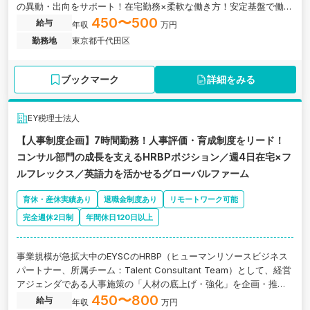
の異動・出向をサポート！在宅勤務×柔軟な働き方！安定基盤で働け
る成長できるプロフェッショナルファームの求人です。
450〜500
給与
年収
万円
勤務地
東京都千代田区
ブックマーク
詳細をみる
EY税理士法人
【人事制度企画】7時間勤務！人事評価・育成制度をリード！
コンサル部門の成長を支えるHRBPポジション／週4日在宅×フ
ルフレックス／英語力を活かせるグローバルファーム
育休・産休実績あり
退職金制度あり
リモートワーク可能
完全週休2日制
年間休日120日以上
事業規模が急拡大中のEYSCのHRBP（ヒューマンリソースビジネス
パートナー、所属チーム：Talent Consultant Team）として、経営
アジェンダである人事施策の「人材の底上げ・強化」を企画・推進
する役割を担っています。東京都千代田区にある、7時間勤務！人事
450〜800
給与
年収
万円