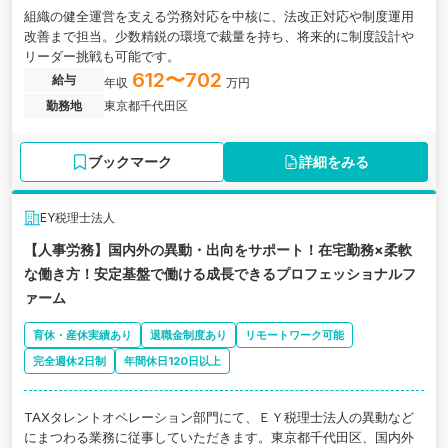
組織の健全運営を支える労務対応を中核に、法改正対応や制度運用
改善まで担当。少数精鋭の環境で裁量を持ち、将来的に制度設計や
リーダー挑戦も可能です。
612〜702
給与
年収
万円
勤務地
東京都千代田区
ブックマーク
詳細をみる
EY税理士法人
【人事労務】国内外の異動・出向をサポート！在宅勤務×柔軟
な働き方！安定基盤で働ける成長できるプロフェッショナルフ
ァーム
育休・産休実績あり
退職金制度あり
リモートワーク可能
完全週休2日制
年間休日120日以上
TAXタレントオペレーション部門にて、ＥＹ税理士法人の異動など
にまつわる業務に従事していただきます。東京都千代田区、国内外