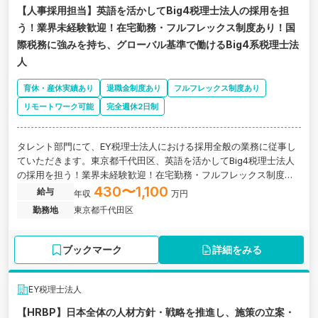
【人事採用担当】英語を活かしてBig4税理士法人の採用を担
う！業界未経験歓迎！在宅勤務・フルフレックス制度あり！国
際税務に強みを持ち、グローバル基準で働けるBig4系税理士法
人
育休・産休実績あり
退職金制度あり
フルフレックス制度あり
リモートワーク可能
完全週休2日制
タレント部門にて、EY税理士法人における採用全般の業務に従事し
ていただきます。東京都千代田区、英語を活かしてBig4税理士法人
の採用を担う！業界未経験歓迎！在宅勤務・フルフレックス制度あ
り！国際税務に強みを持ち、グローバル基準で働けるBig4系税理士
430〜1,100
給与
年収
万円
法人の求人です。
勤務地
東京都千代田区
ブックマーク
詳細をみる
EY税理士法人
【HRBP】日本全体の人材方針・戦略を推進し、施策の立案・