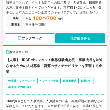
新卒採用として、担当する部門への採用及び、人材育成、組織開発
の運用支援全般を担っていただきます。東京都千代田区にある、数
少ない日本のユニコーン企業でのキャリアアップが目指せるベンチ
ャーグローバル企業の求人です。
400〜700
給与
年収
万円
勤務地
東京都千代田区
ブックマーク
詳細をみる
株式会社TBM
【人事】 HRBPポジション！業界経験者必見！事業成長を加速
させるための人材募集！資源のサステナビリティを実現する企
業
管理職・マネージャー
ベンチャー企業
経験者優遇
転勤なし
年間休日120日以上
HRBP担当として人事戦略、人員計画の立案、組織課題の解明などの
業務を担っていただきます。東京都千代田区にある、事業成長を加