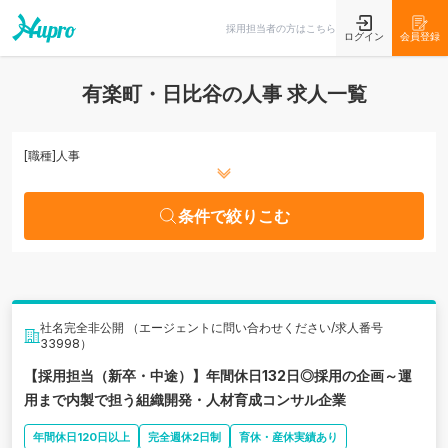
条件で絞りこむ
採用担当者の方はこちら
ログイン
会員登録
有楽町・日比谷の人事 求人一覧
[職種]
人事
条件で絞りこむ
社名完全非公開 （エージェントに問い合わせください/求人番号
33998）
【採用担当（新卒・中途）】年間休日132日◎採用の企画～運
用まで内製で担う組織開発・人材育成コンサル企業
年間休日120日以上
完全週休2日制
育休・産休実績あり