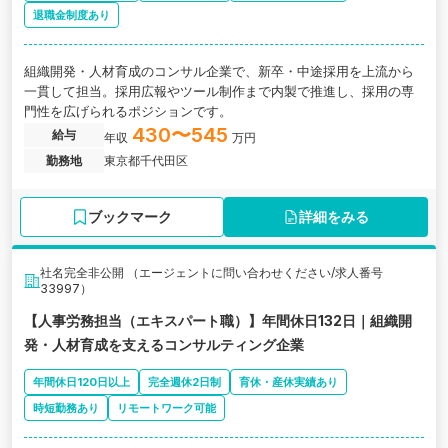
退職金制度あり
組織開発・人材育成のコンサル企業で、新卒・中途採用を上流から
一貫して担当。採用広報やツール制作まで内製で推進し、採用の専
門性を広げられるポジションです。
430〜545
給与
年収
万円
勤務地
東京都千代田区
ブックマーク
詳細をみる
社名完全非公開 （エージェントに問い合わせください/求人番号
33997）
【人事労務担当（エキスパート職）】年間休日132日｜組織開
発・人材育成を支えるコンサルティング企業
年間休日120日以上
完全週休2日制
育休・産休実績あり
時短勤務あり
リモートワーク可能