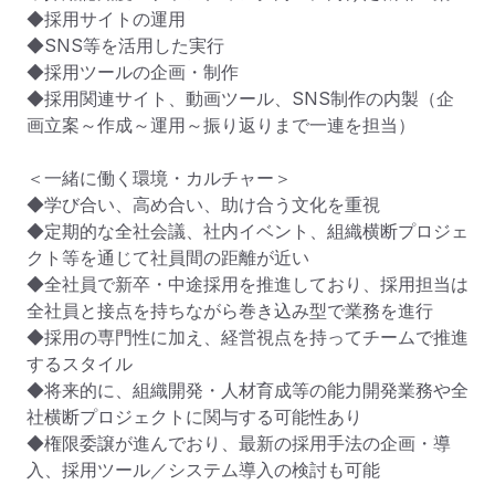
◆採用サイトの運用

◆SNS等を活用した実行

◆採用ツールの企画・制作

◆採用関連サイト、動画ツール、SNS制作の内製（企
画立案～作成～運用～振り返りまで一連を担当）

＜一緒に働く環境・カルチャー＞

◆学び合い、高め合い、助け合う文化を重視

◆定期的な全社会議、社内イベント、組織横断プロジェ
クト等を通じて社員間の距離が近い

◆全社員で新卒・中途採用を推進しており、採用担当は
全社員と接点を持ちながら巻き込み型で業務を進行

◆採用の専門性に加え、経営視点を持ってチームで推進
するスタイル

◆将来的に、組織開発・人材育成等の能力開発業務や全
社横断プロジェクトに関与する可能性あり

◆権限委譲が進んでおり、最新の採用手法の企画・導
入、採用ツール／システム導入の検討も可能