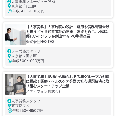
人事総務マネージャー候補
東京都千代田区
年収
600〜800万円
【人事労務】人事制度の設計・運用や労務管理全般
を担う／次世代蓄電池の開発・製造を通じ、地球に
優しいインフラを創出するIPO準備企業
株式会社NEXTES
人事労務スタッフ
東京都世田谷区
年収
500〜900万円
【人事労務】現場から頼られる労務グループの創造
に貢献！医療・ヘルスケア分野の社会課題解決に取
り組むスタートアップ企業
メディフォン株式会社
人事労務スタッフ
東京都港区
年収
550〜650万円