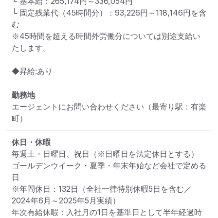
└ 基本給：265,174円～336,054円

└ 固定残業代（45時間分）：93,226円～118,146円を含
む

※45時間を超える時間外労働分については別途支給い
たします。

◆昇給:あり
勤務地
エージェントにお問い合わせください
（最寄り駅：有楽
町）
休日・休暇
毎週土・日曜日、祝日（※日曜日を法定休日とする）

ゴールデンウイーク・夏季・年末年始など会社で定める
日

※年間休日：132日（全社一律特別休暇5日を含む／
2024年6月～2025年5月実績）

年次有給休暇：入社月の1日を基準日として半年経過時