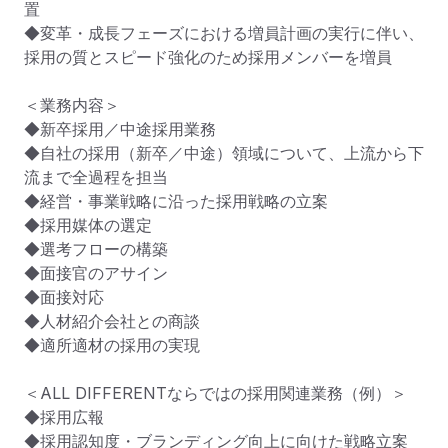
置

◆変革・成長フェーズにおける増員計画の実行に伴い、
採用の質とスピード強化のため採用メンバーを増員

＜業務内容＞

◆新卒採用／中途採用業務

◆自社の採用（新卒／中途）領域について、上流から下
流まで全過程を担当

◆経営・事業戦略に沿った採用戦略の立案

◆採用媒体の選定

◆選考フローの構築

◆面接官のアサイン

◆面接対応

◆人材紹介会社との商談

◆適所適材の採用の実現

＜ALL DIFFERENTならではの採用関連業務（例）＞

◆採用広報

◆採用認知度・ブランディング向上に向けた戦略立案
