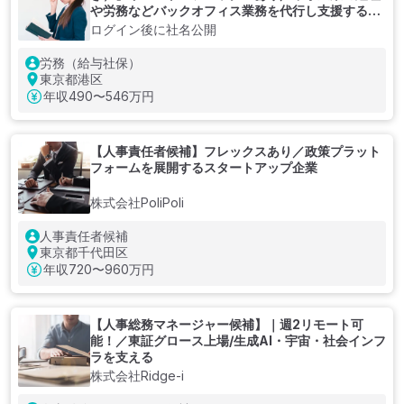
や労務などバックオフィス業務を代行し支援する企
業
ログイン後に社名公開
労務（給与社保）
東京都港区
年収
490〜546万円
【人事責任者候補】フレックスあり／政策プラット
フォームを展開するスタートアップ企業
株式会社PoliPoli
人事責任者候補
東京都千代田区
年収
720〜960万円
【人事総務マネージャー候補】｜週2リモート可
能！／東証グロース上場/生成AI・宇宙・社会インフ
ラを支える
株式会社Ridge-i