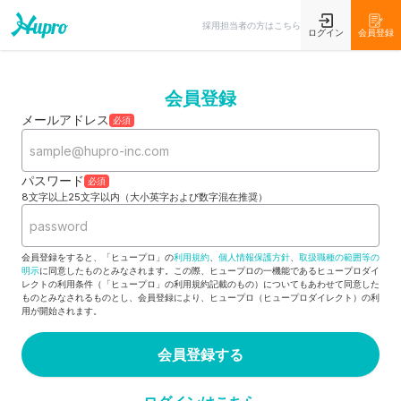
採用担当者の方はこちら
ログイン
会員登録
会員登録
メールアドレス
必須
パスワード
必須
8文字以上25文字以内（大小英字および数字混在推奨）
会員登録をすると、「ヒュープロ」の
利用規約
、
個人情報保護方針
、
取扱職種の範囲等の
明示
に同意したものとみなされます。この際、ヒュープロの一機能であるヒュープロダイ
レクトの利用条件（「ヒュープロ」の利用規約記載のもの）についてもあわせて同意した
ものとみなされるものとし、会員登録により、ヒュープロ（ヒュープロダイレクト）の利
用が開始されます。
会員登録する