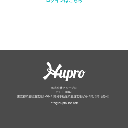
ログインはこちら
株式会社ヒュープロ
〒
150-0043
東京都渋谷区道玄坂2-16-4 野村不動産渋谷道玄坂ビル 4階/6階（受付）
info@hupro-inc.com