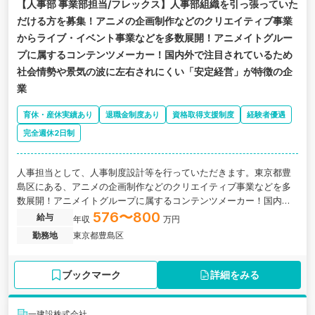
【人事部 事業部担当/フレックス】人事部組織を引っ張っていた
だける方を募集！アニメの企画制作などのクリエイティブ事業
からライブ・イベント事業などを多数展開！アニメイトグルー
プに属するコンテンツメーカー！国内外で注目されているため
社会情勢や景気の波に左右されにくい「安定経営」が特徴の企
業
育休・産休実績あり
退職金制度あり
資格取得支援制度
経験者優遇
完全週休2日制
人事担当として、人事制度設計等を行っていただきます。東京都豊
島区にある、アニメの企画制作などのクリエイティブ事業などを多
数展開！アニメイトグループに属するコンテンツメーカー！国内外
で注目されている「安定経営」が特徴の企業の求人です。
576〜800
給与
年収
万円
勤務地
東京都豊島区
ブックマーク
詳細をみる
一建設株式会社