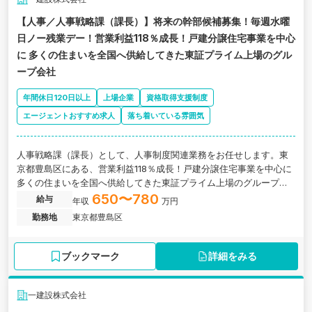
【人事／人事戦略課（課長）】将来の幹部候補募集！毎週水曜
日ノー残業デー！営業利益118％成長！戸建分譲住宅事業を中心
に 多くの住まいを全国へ供給してきた東証プライム上場のグル
ープ会社
年間休日120日以上
上場企業
資格取得支援制度
エージェントおすすめ求人
落ち着いている雰囲気
人事戦略課（課長）として、人事制度関連業務をお任せします。東
京都豊島区にある、営業利益118％成長！戸建分譲住宅事業を中心に
多くの住まいを全国へ供給してきた東証プライム上場のグループ会
社の求人です。
650〜780
給与
年収
万円
勤務地
東京都豊島区
ブックマーク
詳細をみる
一建設株式会社