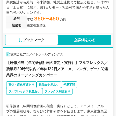
勤怠集計から給与・年末調整、社労士連携まで幅広く担当。年休123
日（土日祝）に加え、週3日リモート相談可で働きやすさも整った人
事労務ポジションです。
350〜450
給与
年収
万円
勤務地
東京都豊島区
ブックマーク
詳細をみる
株式会社アニメイトホールディングス
【研修担当（年間研修計画の策定・実行）】フルフレックス／
残業月20時間以内／年休122日／アニメ、マンガ、ゲーム関連
業界のリーディングカンパニー
育休・産休実績あり
退職金制度あり
学歴不問
フルフレックス制度あり
フレックス制度あり
研修担当（年間研修計画の策定・実行）として、アニメイトグルー
プの階層別研修、ならびに幹部研修をお任せします。東京都豊島区