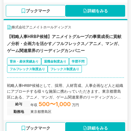
ブックマーク
詳細をみる
株式会社アニメイトホールディングス
【戦略人事HRBP候補】アニメイトグループの事業成長に貢献
／分析・企画力を活かす／フルフレックス／アニメ、マンガ、
ゲーム関連業界のリーディングカンパニー
育休・産休実績あり
退職金制度あり
学歴不問
フルフレックス制度あり
フレックス制度あり
戦略人事HRBP候補として、採用、人材育成、人事企画など人と組織
にアプローチする様々な施策に携わっていただきます。東京都豊島
区にある、アニメ、マンガ、ゲーム関連業界のリーディングカンパ
ニーの求人です。
500〜1,000
給与
年収
万円
勤務地
東京都豊島区
ブックマーク
詳細をみる