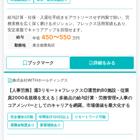
給与計算・社保・入退社手続きをアウトソースせず内製で担い、労
務実務を広く深く磨けるポジション。フレックス活用実績もあり、
安定基盤でキャリアアップを目指せます。
450〜550
給与
年収
万円
勤務地
東京都豊島区
ブックマーク
詳細をみる
株式会社WITHホールディングス
【人事労務】週3リモート×フレックス◎運営約80施設・従業
員2000名規模を支える｜多拠点の給与計算・労務管理×人事の
コアメンバーとしてのキャリアを網羅。市場価値を最大化する
完全週休2日制
年間休日120日以上
リモートワーク可能
退職金制度あり
家賃補助あり