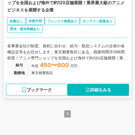
ップを全国および海外で約120店舗展開！業界最大級のアニメ
ビジネスを展開する企業
転勤なし
学歴不問
フレックス制度あり
オンライン面接あり
育休・産休実績あり
各事業会社の制度、規程に合わせ、給与・勤怠システムの企画や各
種設定等をお任せします。東京都豊島区にある、残業時間月10時間
程度！アニメ専門ショップを全国および海外で約120店舗展開！業界
最大級のアニメビジネスを展開する企業の求人です。
450〜600
給与
年収
万円
勤務地
東京都豊島区
ブックマーク
詳細をみる
1