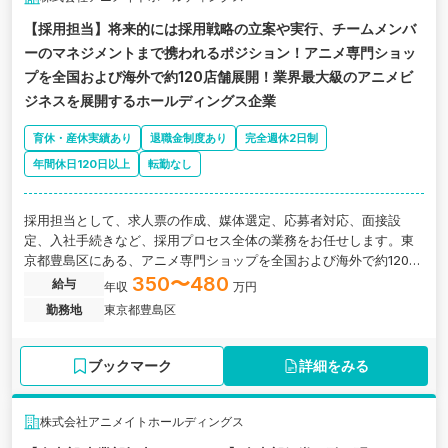
【採用担当】将来的には採用戦略の立案や実行、チームメンバ
ーのマネジメントまで携われるポジション！アニメ専門ショッ
プを全国および海外で約120店舗展開！業界最大級のアニメビ
ジネスを展開するホールディングス企業
育休・産休実績あり
退職金制度あり
完全週休2日制
年間休日120日以上
転勤なし
採用担当として、求人票の作成、媒体選定、応募者対応、面接設
定、入社手続きなど、採用プロセス全体の業務をお任せします。東
京都豊島区にある、アニメ専門ショップを全国および海外で約120店
舗展開するホールディングス企業の求人です。
350〜480
給与
年収
万円
勤務地
東京都豊島区
ブックマーク
詳細をみる
株式会社アニメイトホールディングス