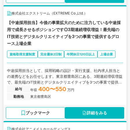
株式会社エクストリーム（EXTREME Co.,Ltd.）
【中途採用担当】今後の事業拡大のために注力している中途採
用で成長させるポジションです◎3期連続増収増益！最先端の
IT技術とデジタルクリエイティブを3つの事業で提供するグロ
ース上場企業
資格取得支援制度
完全週休2日制
年間休日120日以上
上場企業
中途採用担当として、採用戦略の設計・実行支援、社内求人担当と
の連携などをお任せします。東京都豊島区にある、3期連続増収増益
で、最先端のIT技術とデジタルクリエイティブを3つの事業で提供す
るグロース上場企業の求人です。
400〜550
給与
年収
万円
勤務地
東京都豊島区
ブックマーク
詳細をみる
株式会社アニメイトホールディングス