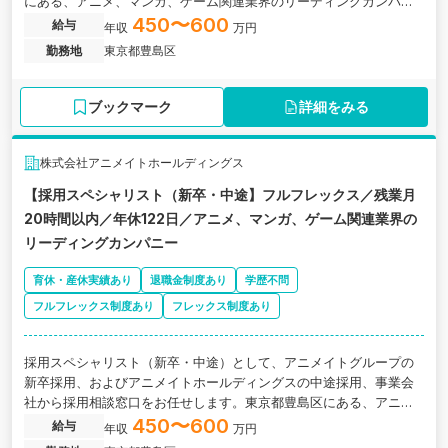
にある、アニメ、マンガ、ゲーム関連業界のリーディングカンパニ
ーの求人です。
450〜600
給与
年収
万円
勤務地
東京都豊島区
ブックマーク
詳細をみる
株式会社アニメイトホールディングス
【採用スペシャリスト（新卒・中途】フルフレックス／残業月
20時間以内／年休122日／アニメ、マンガ、ゲーム関連業界の
リーディングカンパニー
育休・産休実績あり
退職金制度あり
学歴不問
フルフレックス制度あり
フレックス制度あり
採用スペシャリスト（新卒・中途）として、アニメイトグループの
新卒採用、およびアニメイトホールディングスの中途採用、事業会
社から採用相談窓口をお任せします。東京都豊島区にある、アニ
メ、マンガ、ゲーム関連業界のリーディングカンパニーの求人で
450〜600
給与
年収
万円
す。