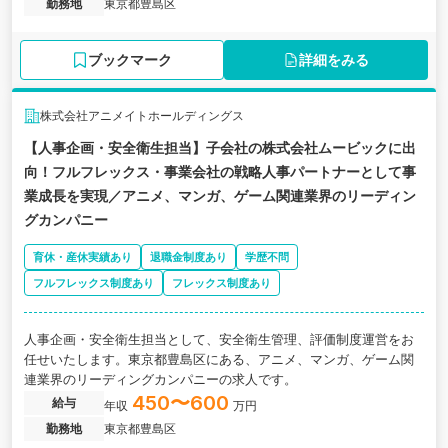
勤務地
東京都豊島区
ブックマーク
詳細をみる
株式会社アニメイトホールディングス
【人事企画・安全衛生担当】子会社の株式会社ムービックに出
向！フルフレックス・事業会社の戦略人事パートナーとして事
業成長を実現／アニメ、マンガ、ゲーム関連業界のリーディン
グカンパニー
育休・産休実績あり
退職金制度あり
学歴不問
フルフレックス制度あり
フレックス制度あり
人事企画・安全衛生担当として、安全衛生管理、評価制度運営をお
任せいたします。東京都豊島区にある、アニメ、マンガ、ゲーム関
連業界のリーディングカンパニーの求人です。
450〜600
給与
年収
万円
勤務地
東京都豊島区