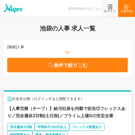
条件で絞りこむ
採用担当者の方はこちら
ログイン
会員登録
池袋の人事 求人一覧
[職種]
人事
条件で絞りこむ
社名非公開（ログインすると閲覧できます）
【人事労務（チーフ）】給与社保を内製で担当◎フレックスあ
り／完全週休2日制(土日祝)／プライム上場Gの安定企業
完全週休2日制
年間休日120日以上
フレックス制度あり
時短勤務あり
育休・産休実績あり