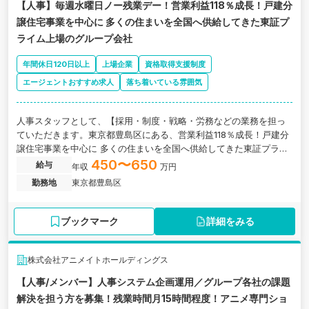
【人事】毎週水曜日ノー残業デー！営業利益118％成長！戸建分
譲住宅事業を中心に 多くの住まいを全国へ供給してきた東証プ
ライム上場のグループ会社
年間休日120日以上
上場企業
資格取得支援制度
エージェントおすすめ求人
落ち着いている雰囲気
人事スタッフとして、【採用・制度・戦略・労務などの業務を担っ
ていただきます。東京都豊島区にある、営業利益118％成長！戸建分
譲住宅事業を中心に 多くの住まいを全国へ供給してきた東証プライ
ム上場のグループ会社の求人です。
450〜650
給与
年収
万円
勤務地
東京都豊島区
ブックマーク
詳細をみる
株式会社アニメイトホールディングス
【人事/メンバー】人事システム企画運用／グループ各社の課題
解決を担う方を募集！残業時間月15時間程度！アニメ専門ショ