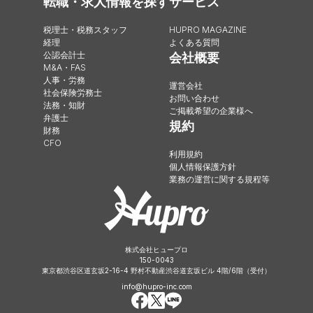
転職・求人情報を探す
サービス
税理士・税務スタッフ
HUPRO MAGAZINE
経理
よくある質問
公認会計士
会社概要
M&A・FAS
人事・労務
運営会社
社会保険労務士
お問い合わせ
法務・知財
ご掲載希望の企業様へ
弁護士
規約
財務
CFO
利用規約
個人情報保護方針
業務の運営に関する規程等
株式会社ヒュープロ
150-0043
東京都渋谷区道玄坂2-16-4 野村不動産渋谷道玄坂ビル 4階/6階（受付）
info@hupro-inc.com