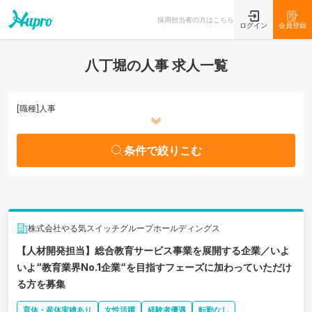
条件で絞りこむ
採用担当者の方はこちら
ログイン
会員登録
八丁堀の人事 求人一覧
[職種]
人事
条件で絞りこむ
株式会社やる気スイッチグループホールディングス
【人材開発担当】総合教育サービス事業を展開する企業／いよ
いよ“教育業界No.1企業“を目指すフェーズに加わっていただけ
る方を募集
育休・産休実績あり
女性活躍
経験者優遇
転勤なし