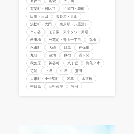
五反田
池袋
大手町
有楽町・日比谷
半蔵門・麹町
田町・三田
表参道・青山
浜松町・大門
東京駅（八重洲）
市ヶ谷
芝公園・東京タワー周辺
飯田橋
外苑前・青山一丁目
京橋
永田町
大崎
目黒
神保町
九段下
築地
原宿
霞ヶ関
秋葉原
神谷町
八丁堀
御茶ノ水
芝浦
上野
中野
蒲田
人形町・小伝馬町
浅草
水道橋
中目黒
三軒茶屋
豊洲