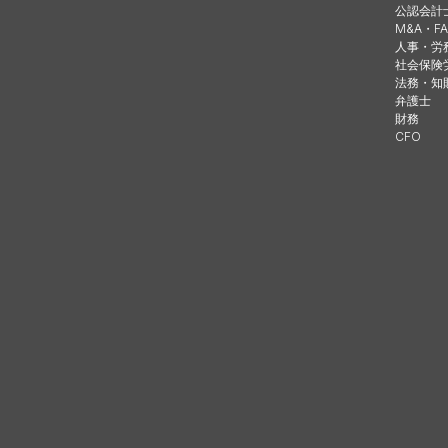
公認会計
M&A・FA
人事・労
社会保険
法務・知
弁護士
財務
CFO