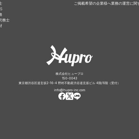
士
ご掲載希望の企業様へ
業務の運営に関
S
務
労務士
財
株式会社ヒュープロ
150-0043
東京都渋谷区道玄坂2-16-4 野村不動産渋谷道玄坂ビル 4階/6階（受付）
info@hupro-inc.com