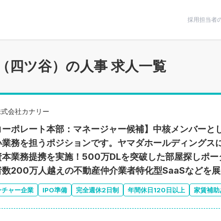
条件で絞りこむ
採用担当者
（四ツ谷）の人事 求人一覧
株式会社カナリー
コーポレート本部：マネージャー候補】中核メンバーと
い業務を担うポジションです。ヤマダホールディングスに
資本業務提携を実施！500万DLを突破した部屋探しポ
者数200万人越えの不動産仲介業者特化型SaaSなどを展
ンチャー企業
IPO準備
完全週休2日制
年間休日120日以上
家賃補助