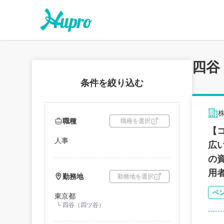
四谷
条件を絞り込む
職種
職種を選択
【
人事
広
の
用
勤務地
勤務地を選択
ベ
東京都
└
四谷（四ツ谷）