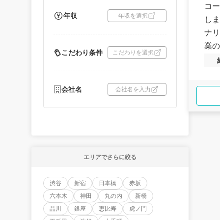
コー
年収
年収を選択
しま
ナリ
業の
こだわり条件
こだわりを選択
会社名
会社名を入力
エリアでさらに絞る
渋谷
新宿
日本橋
赤坂
六本木
神田
丸の内
新橋
品川
銀座
恵比寿
虎ノ門