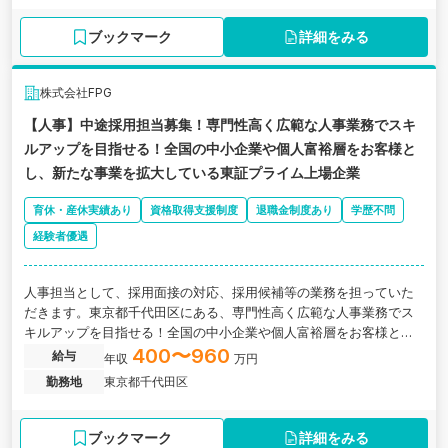
ブックマーク
詳細をみる
株式会社FPG
【人事】中途採用担当募集！専門性高く広範な人事業務でスキ
ルアップを目指せる！全国の中小企業や個人富裕層をお客様と
し、新たな事業を拡大している東証プライム上場企業
育休・産休実績あり
資格取得支援制度
退職金制度あり
学歴不問
経験者優遇
人事担当として、採用面接の対応、採用候補等の業務を担っていた
だきます。東京都千代田区にある、専門性高く広範な人事業務でス
キルアップを目指せる！全国の中小企業や個人富裕層をお客様と
し、新たな事業を拡大している東証プライム上場企業の求人です。
400〜960
給与
年収
万円
勤務地
東京都千代田区
ブックマーク
詳細をみる