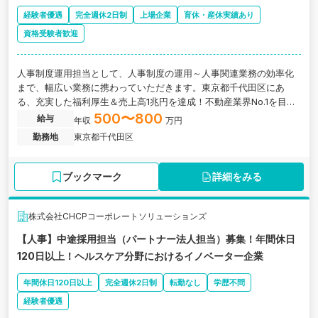
経験者優遇
完全週休2日制
上場企業
育休・産休実績あり
資格受験者歓迎
人事制度運用担当として、人事制度の運用～人事関連業務の効率化
まで、幅広い業務に携わっていただきます。東京都千代田区にあ
る、充実した福利厚生＆売上高1兆円を達成！不動産業界No.1を目指
すプライム上場企業の求人です。
500〜800
給与
年収
万円
勤務地
東京都千代田区
ブックマーク
詳細をみる
株式会社CHCPコーポレートソリューションズ
【人事】中途採用担当（パートナー法人担当）募集！年間休日
120日以上！ヘルスケア分野におけるイノベーター企業
年間休日120日以上
完全週休2日制
転勤なし
学歴不問
経験者優遇