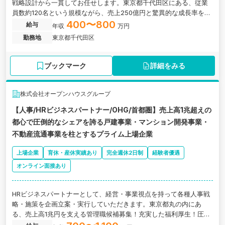
戦略設計から一貫してお任せします。東京都千代田区にある、従業
員数約120名という規模ながら、売上250億円と驚異的な成長率を誇
るマンション経営におけるリーディングカンパニーです。
400〜800
給与
年収
万円
勤務地
東京都千代田区
ブックマーク
詳細をみる
株式会社オープンハウスグループ
【人事/HRビジネスパートナー/OHG/首都圏】売上高1兆超えの
都心で圧倒的なシェアを誇る戸建事業・マンション開発事業・
不動産流通事業を柱とするプライム上場企業
上場企業
育休・産休実績あり
完全週休2日制
経験者優遇
オンライン面接あり
HRビジネスパートナーとして、経営・事業視点を持って各種人事戦
略・施策を企画立案・実行していただきます。東京都丸の内にあ
る、売上高1兆円を支える管理職候補募集！充実した福利厚生！圧倒
的なシェアを誇る総合ディベロッパー上場企業の求人です。