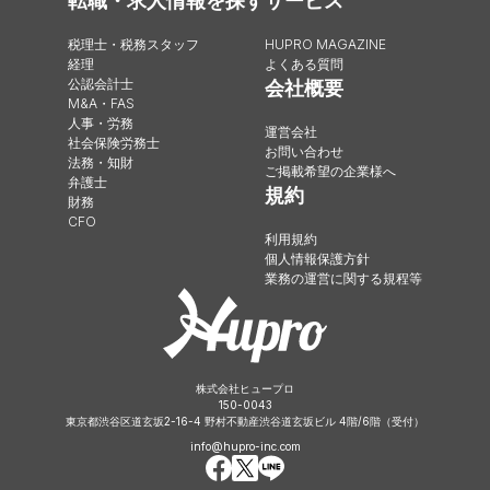
転職・求人情報を探す
サービス
税理士・税務スタッフ
HUPRO MAGAZINE
経理
よくある質問
公認会計士
会社概要
M&A・FAS
人事・労務
運営会社
社会保険労務士
お問い合わせ
法務・知財
ご掲載希望の企業様へ
弁護士
規約
財務
CFO
利用規約
個人情報保護方針
業務の運営に関する規程等
株式会社ヒュープロ
150-0043
東京都渋谷区道玄坂2-16-4 野村不動産渋谷道玄坂ビル 4階/6階（受付）
info@hupro-inc.com