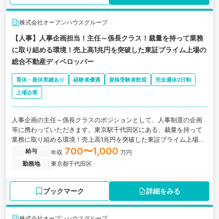
株式会社オープンハウスグループ
【人事】人事企画担当！主任～係長クラス！裁量を持って業務
に取り組める環境！売上高1兆円を突破した東証プライム上場の
総合不動産ディベロッパー
育休・産休実績あり
経験者優遇
資格受験者歓迎
完全週休2日制
上場企業
人事企画の主任～係長クラスのポジションとして、人事制度の企画
等に携わっていただきます。東京駅千代田区にある、裁量を持って
業務に取り組める環境！売上高1兆円を突破した東証プライム上場の
総合不動産ディベロッパーの求人です。
700〜1,000
給与
年収
万円
勤務地
東京都千代田区
ブックマーク
詳細をみる
株式会社オープンハウスグループ