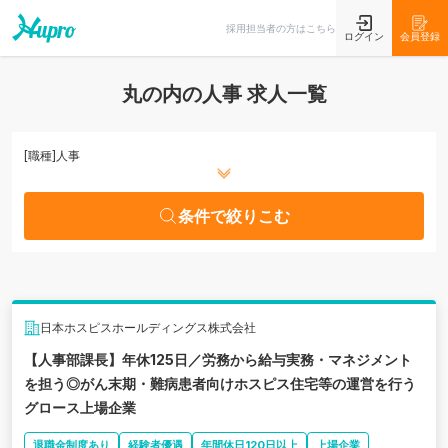
条件で絞りこむ
採用担当者の方はこちら
ログイン
会員登録
丸の内の人事 求人一覧
[職種]
人事
条件で絞りこむ
日本ホスピスホールディングス株式会社
【人事部課長】年休125日／労務から給与実務・マネジメント
を担う◎がん末期・難病患者向けホスピス住宅等の運営を行う
グロース上場企業
退職金制度あり
経験者優遇
年間休日120日以上
上場企業