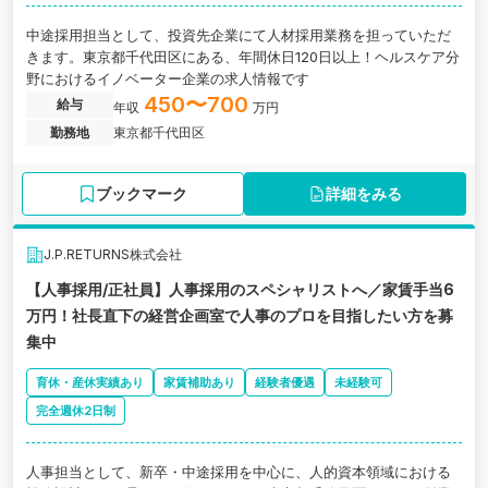
中途採用担当として、投資先企業にて人材採用業務を担っていただ
きます。東京都千代田区にある、年間休日120日以上！ヘルスケア分
野におけるイノベーター企業の求人情報です
450〜700
給与
年収
万円
勤務地
東京都千代田区
ブックマーク
詳細をみる
J.P.RETURNS株式会社
【人事採用/正社員】人事採用のスペシャリストへ／家賃手当6
万円！社長直下の経営企画室で人事のプロを目指したい方を募
集中
育休・産休実績あり
家賃補助あり
経験者優遇
未経験可
完全週休2日制
人事担当として、新卒・中途採用を中心に、人的資本領域における