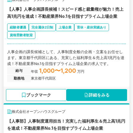
【人事】人事企画課長候補！スピード感と裁量権が魅力！売上
高1兆円を達成！不動産業界No.1を目指すプライム上場企業
経験者優遇
完全週休2日制
上場企業
育休・産休実績あり
資格受験者歓迎
人事企画の課長候補として、人事制度全般の企画・立案をお任せし
ます。東京都千代田区にある、充実した福利厚生＆売上高1兆円を達
成！不動産業界No.1を目指すプライム上場企業の求人です。
1,000〜1,200
給与
年収
万円
勤務地
東京都千代田区
ブックマーク
詳細をみる
株式会社オープンハウスグループ
【人事部】人事制度運用担当！充実した福利厚生＆売上高1兆円
を達成！不動産業界No.1を目指すプライム上場企業