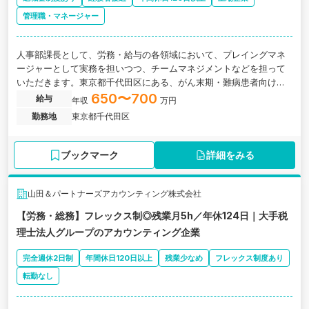
管理職・マネージャー
人事部課長として、労務・給与の各領域において、プレイングマネ
ージャーとして実務を担いつつ、チームマネジメントなどを担って
いただきます。東京都千代田区にある、がん末期・難病患者向けホ
スピス住宅等の運営を行うグロース上場企業の求人です。
650〜700
給与
年収
万円
勤務地
東京都千代田区
ブックマーク
詳細をみる
山田＆パートナーズアカウンティング株式会社
【労務・総務】フレックス制◎残業月5h／年休124日｜大手税
理士法人グループのアカウンティング企業
完全週休2日制
年間休日120日以上
残業少なめ
フレックス制度あり
転勤なし