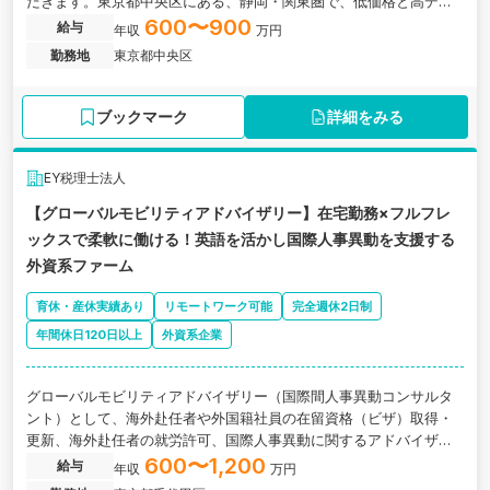
だきます。東京都中央区にある、静岡・関東圏で、低価格と高デザ
インを両立した戸建分譲を展開するスタンダード上場企業の求人で
600〜900
給与
年収
万円
す。
勤務地
東京都中央区
ブックマーク
詳細をみる
EY税理士法人
【グローバルモビリティアドバイザリー】在宅勤務×フルフレ
ックスで柔軟に働ける！英語を活かし国際人事異動を支援する
外資系ファーム
育休・産休実績あり
リモートワーク可能
完全週休2日制
年間休日120日以上
外資系企業
グローバルモビリティアドバイザリー（国際間人事異動コンサルタ
ント）として、海外赴任者や外国籍社員の在留資格（ビザ）取得・
更新、海外赴任者の就労許可、国際人事異動に関するアドバイザリ
ー業務に携わっていただきます。東京都千代田区にある、在宅勤務×
600〜1,200
給与
年収
万円
フルフレックスで柔軟に働ける！英語を活かし国際人事異動を支援