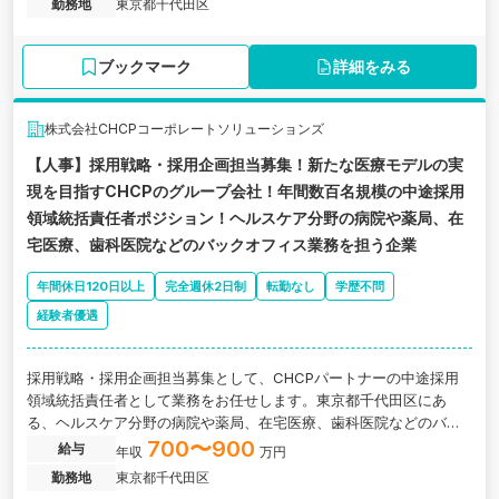
勤務地
東京都千代田区
する外資系ファームの求人です。
ブックマーク
詳細をみる
株式会社CHCPコーポレートソリューションズ
【人事】採用戦略・採用企画担当募集！新たな医療モデルの実
現を目指すCHCPのグループ会社！年間数百名規模の中途採用
領域統括責任者ポジション！ヘルスケア分野の病院や薬局、在
宅医療、歯科医院などのバックオフィス業務を担う企業
年間休日120日以上
完全週休2日制
転勤なし
学歴不問
経験者優遇
採用戦略・採用企画担当募集として、CHCPパートナーの中途採用
領域統括責任者として業務をお任せします。東京都千代田区にあ
る、ヘルスケア分野の病院や薬局、在宅医療、歯科医院などのバッ
クオフィス業務を担う企業の求人です。
700〜900
給与
年収
万円
勤務地
東京都千代田区