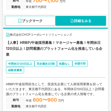
700〜1,100
給与
年収
万円
勤務地
東京都千代田区
ブックマーク
詳細をみる
株式会社CHCPコーポレートソリューションズ
【人事】HRBP/中途採用募集！マネージャー募集！年間休日
120日以上！訪問看護のプラットフォーム化を推進している企
業
年間休日120日以上
完全週休2日制
転勤なし
学歴不問
経験者優遇
HRBP/中途採用担当として、投資先企業にて人材採用業務を担って
いただきます。東京都千代田区にある、年間休日120日以上！訪問看
護のプラットフォーム化を推進している企業の求人情報です。
600〜900
給与
年収
万円
勤務地
東京都千代田区