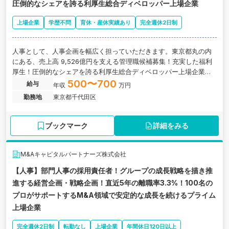
圧倒的なシェアを誇る利厚生総合ディベロッパー上場企業
上場企業
学歴不問
育休・産休実績あり
完全週休2日制
人事として、人事企画を幅広く担っていただきます。東京都丸の内
にある、売上高 9,526億円を支える管理職候補募集！充実した福利
厚生！圧倒的なシェアを誇る利厚生総合ディベロッパー上場企業の
求人です。
500〜700
給与
年収
万円
勤務地
東京都千代田区
ブックマーク
詳細をみる
M&Aキャピタルパートナーズ株式会社
【人事】部門人事の採用責任者！グループの成長戦略を描き推
進する経営企画・戦略企画！直近5年の離職率3.3%！100名の
プロがサポートするM&A領域で安定的な成長を続けるプライム
上場企業
完全週休2日制
転勤なし
上場企業
年間休日120日以上