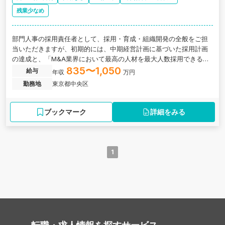
残業少なめ
部門人事の採用責任者として、採用・育成・組織開発の全般をご担
当いただきますが、初期的には、中期経営計画に基づいた採用計画
の達成と、「M&A業界において最高の人材を最大人数採用できる企
業」への躍進を目指し、組織成長に貢献していただきます。
835〜1,050
給与
年収
万円
勤務地
東京都中央区
ブックマーク
詳細をみる
1