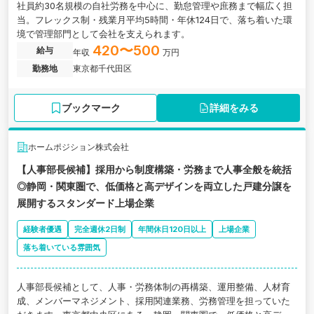
社員約30名規模の自社労務を中心に、勤怠管理や庶務まで幅広く担
当。フレックス制・残業月平均5時間・年休124日で、落ち着いた環
境で管理部門として会社を支えられます。
420〜500
給与
年収
万円
勤務地
東京都千代田区
ブックマーク
詳細をみる
ホームポジション株式会社
【人事部長候補】採用から制度構築・労務まで人事全般を統括
◎静岡・関東圏で、低価格と高デザインを両立した戸建分譲を
展開するスタンダード上場企業
経験者優遇
完全週休2日制
年間休日120日以上
上場企業
落ち着いている雰囲気
人事部長候補として、人事・労務体制の再構築、運用整備、人材育
成、メンバーマネジメント、採用関連業務、労務管理を担っていた