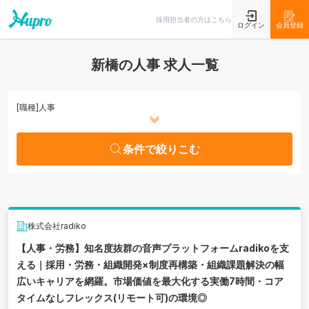
条件で絞りこむ
採用担当者の方はこちら
ログイン
会員登録
新橋の人事 求人一覧
[職種]
人事
条件で絞りこむ
株式会社radiko
【人事・労務】知名度抜群の音声プラットフォームradikoを支
える｜採用・労務・組織開発×制度再構築・組織課題解決の幅
広いキャリアを網羅。市場価値を最大化する実働7時間・コア
タイムなしフレックス(リモート可)の環境◎