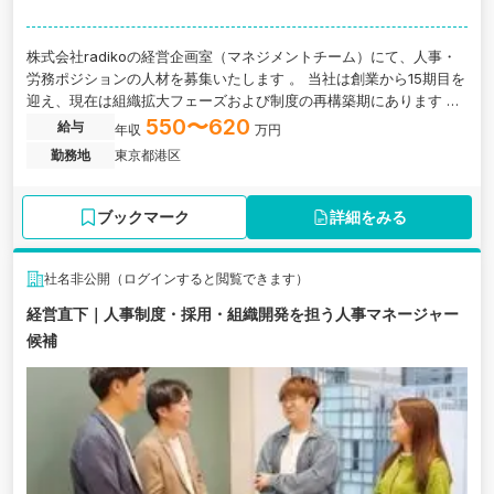
株式会社radikoの経営企画室（マネジメントチーム）にて、人事・
労務ポジションの人材を募集いたします 。 当社は創業から15期目を
迎え、現在は組織拡大フェーズおよび制度の再構築期にあります 。
そのため、決められた定型業務を遂行するだけでなく、採用・労
550〜620
給与
年収
万円
務・組織開発といった人事領域全般を幅広く担当しながら、組織課
勤務地
東京都港区
題の解決に直接携わることができる非常にやりがいの大きいポジシ
ョンです 。
ブックマーク
詳細をみる
社名非公開（ログインすると閲覧できます）
経営直下｜人事制度・採用・組織開発を担う人事マネージャー
候補