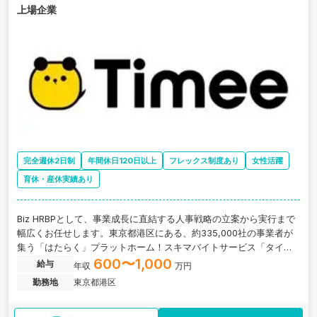
上場企業
完全週休2日制
年間休日120日以上
フレックス制度あり
女性活躍
育休・産休実績あり
Biz HRBPとして、事業成長に直結する人事戦略の立案から実行まで
幅広くお任せします。東京都港区にある、約335,000社の事業者が
集う「はたらく」プラットホーム！スキマバイトサービス「タイミ
ー」を運営する企業の求人です。
600〜1,000
給与
年収
万円
勤務地
東京都港区