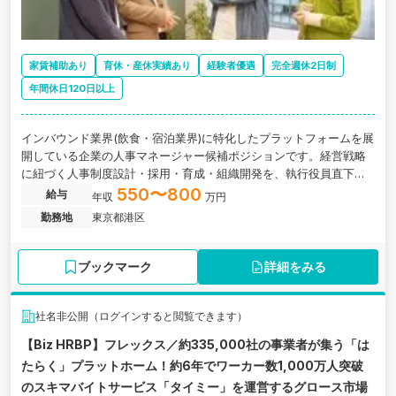
家賃補助あり
育休・産休実績あり
経験者優遇
完全週休2日制
年間休日120日以上
インバウンド業界(飲食・宿泊業界)に特化したプラットフォームを展
開している企業の人事マネージャー候補ポジションです。経営戦略
に紐づく人事制度設計・採用・育成・組織開発を、執行役員直下で
統括していただきます。
550〜800
給与
年収
万円
勤務地
東京都港区
ブックマーク
詳細をみる
社名非公開（ログインすると閲覧できます）
【Biz HRBP】フレックス／約335,000社の事業者が集う「は
たらく」プラットホーム！約6年でワーカー数1,000万人突破
のスキマバイトサービス「タイミー」を運営するグロース市場