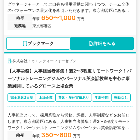
グマネージャーとしてご自身も採用活動に関わりつつ、チーム全体
のパフォーマンス最大化を牽引いただきます。東京都港区にある、
約6年でワーカー数1,000万人突破のスキマバイトサービスを運営す
650〜1,000
給与
年収
万円
るグロース市場上場企業の求人です。
勤務地
東京都港区
ブックマーク
詳細をみる
株式会社トゥエンティーフォーセブン
【人事労務】人事担当者募集！週2〜3程度リモートワーク！パ
ーソナルトレーニングジムやパーソナル英会話教室を中心に事
業展開しているグロース上場企業
完全週休2日制
上場企業
育休・産休実績あり
学歴不問
転勤なし
人事担当として、採用業務から労務、評価、人事制度などをお任せ
します。東京都港区にある、人事担当者募集！週2〜3程度リモート
ワーク！パーソナルトレーニングジムやパーソナル英会話教室を中
心に事業展開しているグロース上場企業の求人です。
350〜600
給与
年収
万円