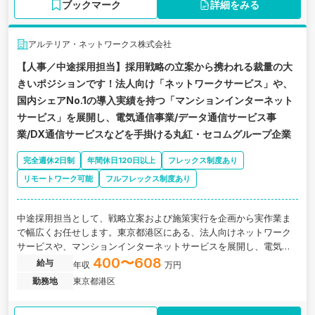
ブックマーク
詳細をみる
アルテリア・ネットワークス株式会社
【人事／中途採用担当】採用戦略の立案から携われる裁量の大
きいポジションです！法人向け「ネットワークサービス」や、
国内シェアNo.1の導入実績を持つ「マンションインターネット
サービス」を展開し、電気通信事業/データ通信サービス事
業/DX通信サービスなどを手掛ける丸紅・セコムグループ企業
完全週休2日制
年間休日120日以上
フレックス制度あり
リモートワーク可能
フルフレックス制度あり
中途採用担当として、戦略立案および施策実行を企画から実作業ま
で幅広くお任せします。東京都港区にある、法人向けネットワーク
サービスや、マンションインターネットサービスを展開し、電気通
信事業/データ通信サービス事業などを手掛ける企業の求人です。
400〜608
給与
年収
万円
勤務地
東京都港区