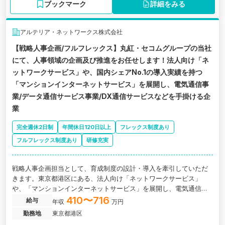
ブックマーク
詳細をみる
アルテリア・ネットワークス株式会社
【戦略人事企画/フルフレックス】丸紅・セコムグループの当社
にて、人事領域の企画及び推進をお任せします！法人向け「ネ
ットワークサービス」や、国内シェアNo.1の導入実績を持つ
「マンションインターネットサービス」を展開し、電気通信事
業/データ通信サービス事業/DX通信サービスなどを手掛ける企
業
完全週休2日制
年間休日120日以上
フレックス制度あり
フルフレックス制度あり
研修充実
戦略人事企画担当として、育成制度の設計・導入を牽引していただ
きます。東京都港区にある、法人向け「ネットワークサービス」
や、「マンションインターネットサービス」を展開し、電気通信事
業/データ通信サービス事業などを手掛ける企業の求人です。
410〜716
給与
年収
万円
勤務地
東京都港区