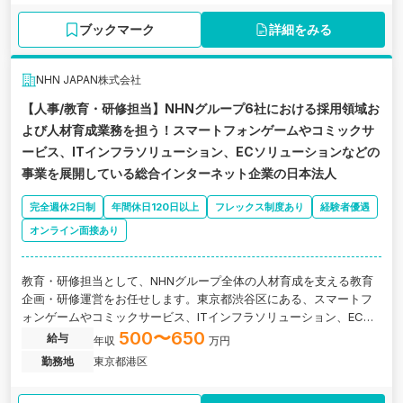
ブックマーク
詳細をみる
NHN JAPAN株式会社
【人事/教育・研修担当】NHNグループ6社における採用領域お
よび人材育成業務を担う！スマートフォンゲームやコミックサ
ービス、ITインフラソリューション、ECソリューションなどの
事業を展開している総合インターネット企業の日本法人
完全週休2日制
年間休日120日以上
フレックス制度あり
経験者優遇
オンライン面接あり
教育・研修担当として、NHNグループ全体の人材育成を支える教育
企画・研修運営をお任せします。東京都渋谷区にある、スマートフ
ォンゲームやコミックサービス、ITインフラソリューション、ECソ
リューションなどの事業を展開している企業の求人です。
500〜650
給与
年収
万円
勤務地
東京都港区