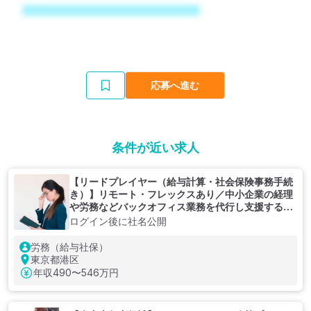
応募へ進む
条件が近い求人
【リードプレイヤー（給与計算・社会保険事務手続
き）】リモート・フレックスあり／中小企業の経理
や労務などバックオフィス業務を代行し支援する企
業
ログイン後に社名公開
労務（給与社保）
東京都港区
年収
490〜546万円