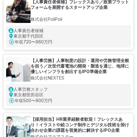
【人事責任者候補】フレックスあり／政策プラット
フォームを展開するスタートアップ企業
株式会社PoliPoli
人事責任者候補
東京都千代田区
年収
720〜960万円
【人事労務】人事制度の設計・運用や労務管理全般
を担う／次世代蓄電池の開発・製造を通じ、地球に
優しいインフラを創出するIPO準備企業
株式会社NEXTES
人事労務スタッフ
東京都世田谷区
年収
500〜900万円
【採用担当】HR業界経験者歓迎！フレックスあ
り！イラストや絵コンテ制作とデジタル技術を掛け
合わせ企業の課題を視覚的に解決するIPO企業
株式会社アクアスター