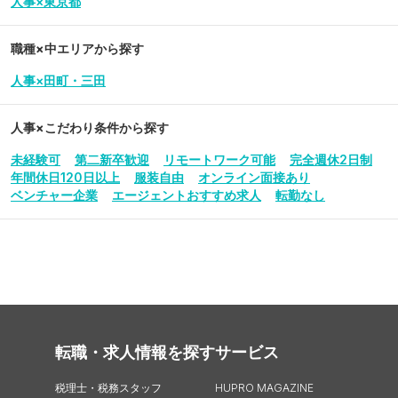
人事×東京都
職種×中エリアから探す
人事×田町・三田
人事
×こだわり条件から探す
未経験可
第二新卒歓迎
リモートワーク可能
完全週休2日制
年間休日120日以上
服装自由
オンライン面接あり
ベンチャー企業
エージェントおすすめ求人
転勤なし
転職・求人情報を探す
サービス
税理士・税務スタッフ
HUPRO MAGAZINE