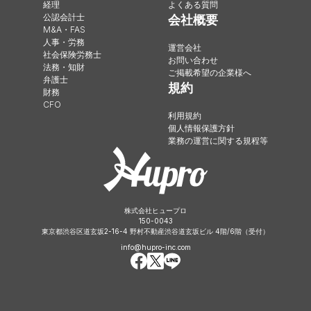
経理
よくある質問
公認会計士
会社概要
M&A・FAS
人事・労務
運営会社
社会保険労務士
お問い合わせ
法務・知財
ご掲載希望の企業様へ
弁護士
規約
財務
CFO
利用規約
個人情報保護方針
業務の運営に関する規程等
株式会社ヒュープロ
150-0043
東京都渋谷区道玄坂2-16-4 野村不動産渋谷道玄坂ビル 4階/6階（受付）
info@hupro-inc.com