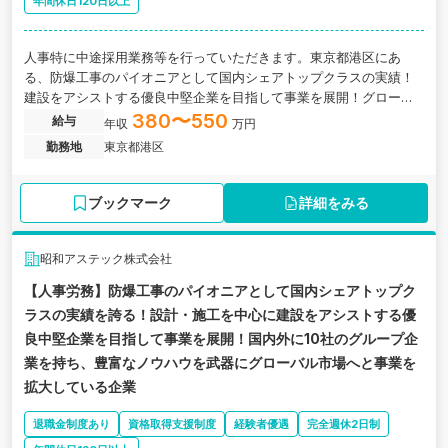
年間休日120日以上
人事特に中途採用業務等を行っていただきます。東京都港区にあ
る、防爆工事のパイオニアとして国内シェアトップクラスの実績 ！
建設をアシストする優良中堅企業を目指して事業を展開！グローバ
ル市場へと事業を拡大している企業の求人です。
380〜550
給与
年収
万円
勤務地
東京都港区
ブックマーク
詳細をみる
昭和アステック株式会社
【人事労務】防爆工事のパイオニアとして国内シェアトップク
ラスの実績 を誇る！設計・施工を中心に建設をアシストする優
良中堅企業を目指して事業を展開！国内外に10社のグループ企
業を持ち、豊富なノウハウを武器にグローバル市場へと事業を
拡大している企業
退職金制度あり
資格取得支援制度
経験者優遇
完全週休2日制