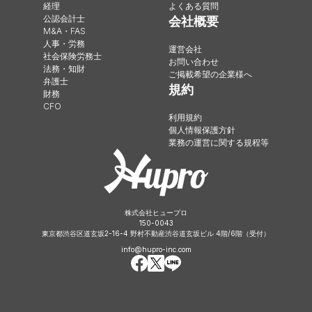
経理
よくある質問
公認会計士
会社概要
M&A・FAS
人事・労務
運営会社
社会保険労務士
お問い合わせ
法務・知財
ご掲載希望の企業様へ
弁護士
規約
財務
CFO
利用規約
個人情報保護方針
業務の運営に関する規程等
株式会社ヒュープロ
150-0043
東京都渋谷区道玄坂2-16-4 野村不動産渋谷道玄坂ビル 4階/6階（受付）
info@hupro-inc.com