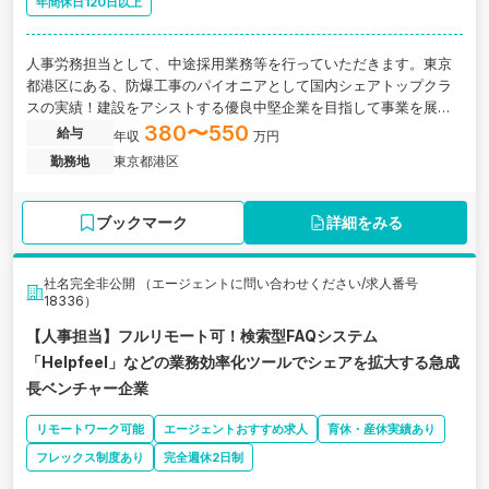
年間休日120日以上
人事労務担当として、中途採用業務等を行っていただきます。東京
都港区にある、防爆工事のパイオニアとして国内シェアトップクラ
スの実績 ！建設をアシストする優良中堅企業を目指して事業を展
開！グローバル市場へと事業を拡大している企業の求人です。
380〜550
給与
年収
万円
勤務地
東京都港区
ブックマーク
詳細をみる
社名完全非公開 （エージェントに問い合わせください/求人番号
18336）
【人事担当】フルリモート可！検索型FAQシステム
「Helpfeel」などの業務効率化ツールでシェアを拡大する急成
長ベンチャー企業
リモートワーク可能
エージェントおすすめ求人
育休・産休実績あり
フレックス制度あり
完全週休2日制