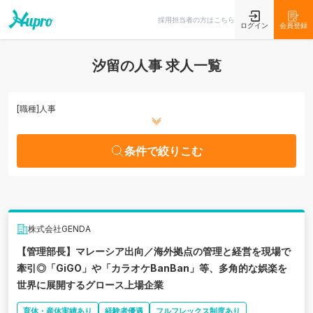
条件で絞りこむ
採用担当者の方はこちら
ログイン
会員登録
汐留の人事 求人一覧
[職種]
人事
条件で絞りこむ
株式会社GENDA
【管理部長】マレーシア出向／海外拠点の管理と経営を現場で
牽引◎「GiGO」や「カラオケBanBan」等、多角的な娯楽を
世界に展開するグロース上場企業
育休・産休実績あり
経験者優遇
フルフレックス制度あり