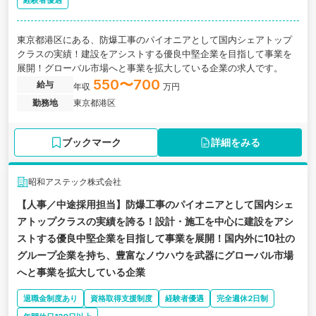
経験者優遇
東京都港区にある、防爆工事のパイオニアとして国内シェアトップ
クラスの実績 ！建設をアシストする優良中堅企業を目指して事業を
展開！グローバル市場へと事業を拡大している企業の求人です。
550〜700
給与
年収
万円
勤務地
東京都港区
ブックマーク
詳細をみる
昭和アステック株式会社
【人事／中途採用担当】防爆工事のパイオニアとして国内シェ
アトップクラスの実績 を誇る！設計・施工を中心に建設をアシ
ストする優良中堅企業を目指して事業を展開！国内外に10社の
グループ企業を持ち、豊富なノウハウを武器にグローバル市場
へと事業を拡大している企業
退職金制度あり
資格取得支援制度
経験者優遇
完全週休2日制