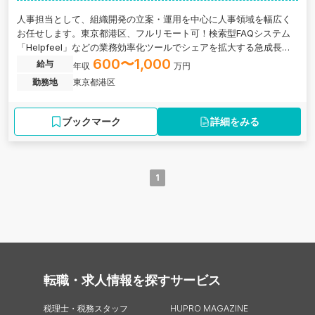
人事担当として、組織開発の立案・運用を中心に人事領域を幅広く
お任せします。東京都港区、フルリモート可！検索型FAQシステム
「Helpfeel」などの業務効率化ツールでシェアを拡大する急成長ベ
ンチャー企業
600〜1,000
給与
年収
万円
勤務地
東京都港区
ブックマーク
詳細をみる
1
転職・求人情報を探す
サービス
税理士・税務スタッフ
HUPRO MAGAZINE