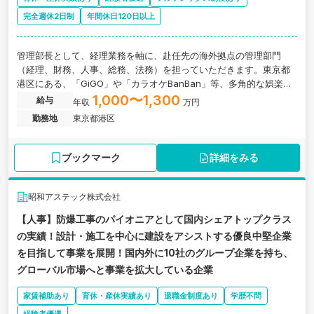
完全週休2日制
年間休日120日以上
管理部長として、経理業務を軸に、赴任先の海外拠点の管理部門
（経理、財務、人事、総務、法務）を担っていただきます。東京都
港区にある、「GiGO」や「カラオケBanBan」等、多角的な娯楽を
世界に展開するグロース上場企業の求人です。
1,000〜1,300
給与
年収
万円
勤務地
東京都港区
ブックマーク
詳細をみる
昭和アステック株式会社
【人事】防爆工事のパイオニアとして国内シェアトップクラス
の実績 ！設計・施工を中心に建設をアシストする優良中堅企業
を目指して事業を展開！国内外に10社のグループ企業を持ち、
グローバル市場へと事業を拡大している企業
家賃補助あり
育休・産休実績あり
退職金制度あり
学歴不問