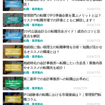
説！
転職・業界動向
2026/7/13
管理部門の転職でIPO準備企業を選ぶメリットとは？
リスクや転職市場での評価とともに解説します！
転職・業界動向
2026/7/13
20代公認会計士の転職完全ガイド！成功のコツと注
意点を解説
転職・業界動向
2026/7/13
相続税に強い税理士の転職事情を分析！知識が活かせ
るオススメの職場とは？
転職・業界動向
2026/7/13
相続特化の会計事務所へ転職したい方必見！業務内容
やオススメの転職先を紹介！
転職・業界動向
2026/7/13
第二新卒での会計事務所への転職はお早めに
転職・業界動向
2026/7/13
IPO経験者の転職における市場価値は？｜管理部門転
職コラム
転職・業界動向
2026/7/10