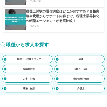
2025/12/26
税理士試験の通信講座はどこがおすすめ？合格実
績や費用からサポート内容まで、税理士業界特化
の転職エージェントが徹底比較！
2026/1/19
職種から求人を探す
税理士・税務スタッフ
経理
公認会計士
M&A・FAS
人事・労務
社会保険労務士
法務・知財
弁護士