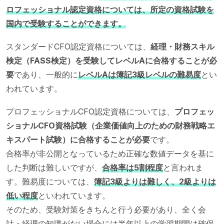
ロフェッショナル認定資格については、所定の資格試験を
国内で受験することができます。
スタンダードCFO認定資格については、
経理・財務スキル
検定（FASS検定）を受験してレベルAに合格することが必
要
であり、一般的に
レベルAは簿記3級レベルの難易度
とい
われています。
プロフェッショナルCFO認定資格については、
プロフェッ
ショナルCFO資格試験（企業価値向上のための財務戦略エ
キスパート試験）に合格することが必要
です。
合格率が非公開となっているため正確な数値データを基に
した判断は難しいですが、
合格率は5割程度
と言われま
す。難易度については、
簿記3級よりは難しく、2級よりは
低い程度
といわれています。
そのため、受験対策をきちんと行う必要があり、全く会
計・経理の知識がない場合には半年以上の学習期間は確保