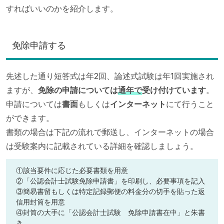
すればいいのかを紹介します。
免除申請する
先述した通り短答式は年2回、論述式試験は年1回実施され
ますが、
免除の申請については
通年で
受け付けています
。
申請については
書面
もしくは
インターネット
にて行うこと
ができます。
書類の場合は下記の流れで郵送し、インターネットの場合
は受験案内に記載されている詳細を確認しましょう。
①該当要件に応じた必要書類を用意
②「公認会計士試験免除申請書」を印刷し、必要事項を記入
③簡易書留もしくは特定記録郵便の料金分の切手を貼った返
信用封筒を用意
④封筒の大手に「公認会計士試験 免除申請書在中」と朱書
き