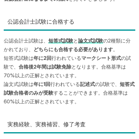
公認会計士試験に合格する
公認会計士試験は、
短答式試験
と
論文式試験
の2種類に分
かれており、
どちらにも合格する必要があります
。
短答式試験は
年に2回
行われている
マークシート形式
の試
験で、
合格後2年間は試験免除
となります。合格基準は
70%以上の正解とされています。
論文式試験は
年に1回
行われている
記述式
の試験で、
短答式
試験合格者のみが受験
することができます。合格基準は
60%以上の正解とされています。
実務経験、実務補習、修了考査