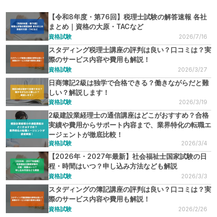
【令和8年度・第76回】税理士試験の解答速報 各社
まとめ｜資格の大原・TACなど
資格試験
2026/7/16
スタディング税理士講座の評判は良い？口コミは？実
際のサービス内容や費用も解説！
資格試験
2026/3/27
日商簿記2級は独学で合格できる？働きながらだと難
しい？解説します！
資格試験
2026/3/19
2級建設業経理士の通信講座はどこがおすすめ？合格
実績や費用からサポート内容まで、業界特化の転職エ
ージェントが徹底比較！
資格試験
2026/3/4
【2026年・2027年最新】社会福祉士国家試験の日
程・時間はいつ？申し込み方法なども解説
資格試験
2026/3/3
スタディングの簿記講座の評判は良い？口コミは？実
際のサービス内容や費用も解説！
資格試験
2026/2/26