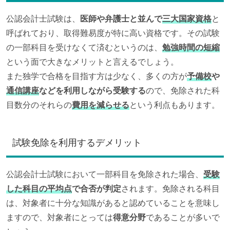
公認会計士試験は、
医師や弁護士と並んで
三大国家資格
と
呼ばれており、取得難易度が特に高い資格です。その試験
の一部科目を受けなくて済むというのは、
勉強時間の短縮
という面で大きなメリットと言えるでしょう。
また独学で合格を目指す方は少なく、多くの方が
予備校
や
通信講座
などを利用しながら受験する
ので、免除された科
目数分のそれらの
費用を減らせる
という利点もあります。
試験免除を利用するデメリット
公認会計士試験において一部科目を免除された場合、
受験
した科目の平均点
で合否が判定
されます。免除される科目
は、対象者に十分な知識があると認めていることを意味し
ますので、対象者にとっては
得意分野
であることが多いで