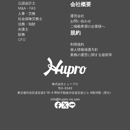
公認会計士
会社概要
M&A・FAS
人事・労務
運営会社
社会保険労務士
お問い合わせ
法務・知財
ご掲載希望の企業様へ
弁護士
規約
財務
CFO
利用規約
個人情報保護方針
業務の運営に関する規程等
株式会社ヒュープロ
150-0043
東京都渋谷区道玄坂2-16-4 野村不動産渋谷道玄坂ビル 4階/6階（受付）
info@hupro-inc.com