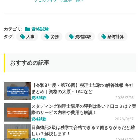
カテゴリ:
資格試験
タグ:
人事
労務
資格試験
給与計算
おすすめの記事
【令和8年度・第76回】税理士試験の解答速報 各社
まとめ｜資格の大原・TACなど
資格試験
2026/7/16
スタディング税理士講座の評判は良い？口コミは？実
際のサービス内容や費用も解説！
資格試験
2026/3/27
日商簿記2級は独学で合格できる？働きながらだと難
しい？解説します！
資格試験
2026/3/19