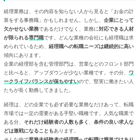
経理業務は、その内容を知らない人から見ると「お金の計
算をする事務職」かもしれません。しかし、
企業にとって
欠かせない業務
であるだけでなく、業務に
対応できる人材
が限られる
専門職
です。どんな業種の会社にも経理職は求
められているため、
経理職への転職ニーズは継続的に高い
傾向にあります。
企業の経理部を含む管理部門は、営業などのフロント部門
と比べると、アップダウンが少ない業種です。その分、
ワ
ークライフバランスが保ちやすい
ので、堅実に働きたい人
たちが長く勤務してきました。
経理は、どの企業でも必ず必要な業務なだけあって、転職
市場では一定の需要がある手堅い職種です。人気な職業で
ある分、
それだけ経験者の人数も多く
、
条件の良い求人な
どは激戦になることも
あります。
そんな中で
業務未経験者の経理職への転職は簡単ではあり