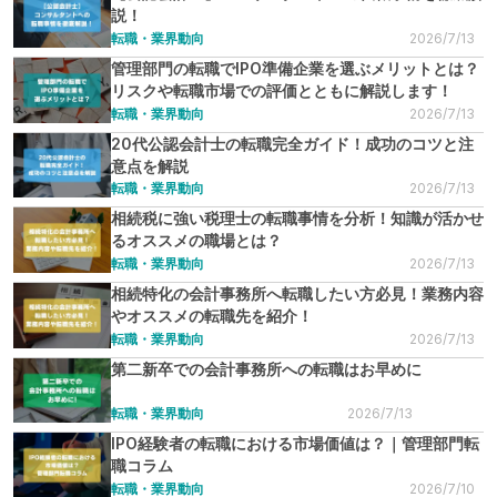
説！
転職・業界動向
2026/7/13
管理部門の転職でIPO準備企業を選ぶメリットとは？
リスクや転職市場での評価とともに解説します！
転職・業界動向
2026/7/13
20代公認会計士の転職完全ガイド！成功のコツと注
意点を解説
転職・業界動向
2026/7/13
相続税に強い税理士の転職事情を分析！知識が活かせ
るオススメの職場とは？
転職・業界動向
2026/7/13
相続特化の会計事務所へ転職したい方必見！業務内容
やオススメの転職先を紹介！
転職・業界動向
2026/7/13
第二新卒での会計事務所への転職はお早めに
転職・業界動向
2026/7/13
IPO経験者の転職における市場価値は？｜管理部門転
職コラム
転職・業界動向
2026/7/10