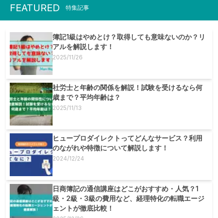
FEATURED
特集記事
簿記1級はやめとけ？取得しても意味ないのか？リ
アルを解説します！
2025/11/26
社労士と年齢の関係を解説！試験を受けるなら何
歳まで？平均年齢は？
2025/11/13
ヒュープロダイレクトってどんなサービス？利用
のながれや特徴について解説します！
2024/12/24
日商簿記の通信講座はどこがおすすめ・人気？1
級・2級・3級の費用など、経理特化の転職エージ
ェントが徹底比較！