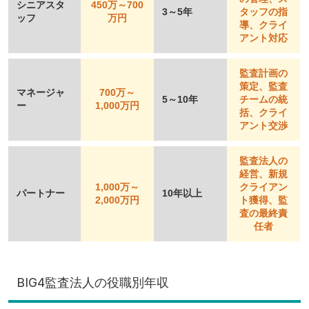
シニアスタ
450万～700
3～5年
タッフの指
ッフ
万円
導、クライ
アント対応
監査計画の
策定、監査
マネージャ
700万～
5～10年
チームの統
ー
1,000万円
括、クライ
アント交渉
監査法人の
経営、新規
1,000万～
クライアン
パートナー
10年以上
2,000万円
ト獲得、監
査の最終責
任者
BIG4監査法人の役職別年収