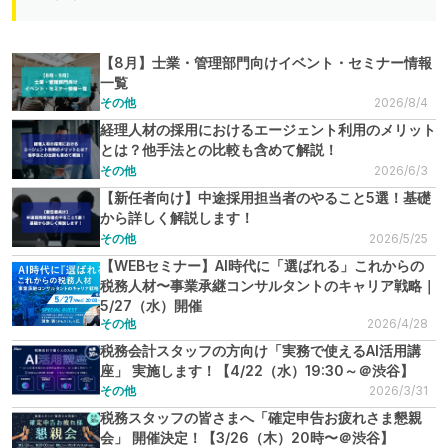
【8月】士業・管理部門向けイベント・セミナー情報
一覧
その他
2026/8/4
経理人材の採用におけるエージェント利用のメリット
とは？他手法との比較も含めて解説！
その他
2026/6/3
【新任者向け】中途採用担当者のやること5選！基礎
から詳しく解説します！
その他
2026/5/25
【WEBセミナー】AI時代に「選ばれる」これからの
税務人材〜事業承継コンサルタントのキャリア戦略｜
5/27（水）開催
その他
2026/4/28
税務会計スタッフの方向け「実務で使えるAI活用講
座」 実施します！【4/22（水）19:30～＠渋谷】
その他
2026/3/31
税務スタッフの皆さまへ「確定申告お疲れさま懇親
会」 開催決定！【3/26（木）20時〜＠渋谷】