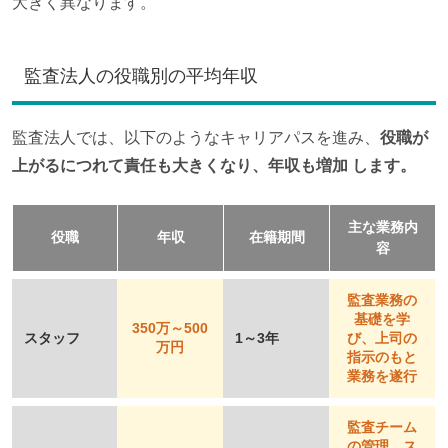
大きく異なります。
監査法人の役職別の平均年収
監査法人では、以下のようなキャリアパスを進み、
役職が
上がるにつれて責任も大きくなり、年収も増加 します。
主な業務内
役職
年収
在籍期間
容
監査業務の
基礎を学
350万～500
スタッフ
1～3年
び、上司の
万円
指示のもと
業務を遂行
監査チーム
の管理、ス