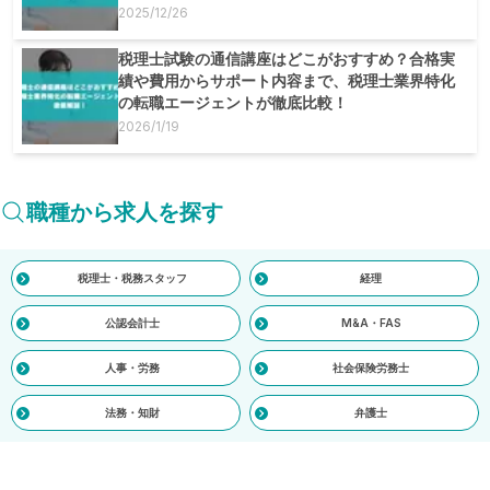
2025/12/26
税理士試験の通信講座はどこがおすすめ？合格実
績や費用からサポート内容まで、税理士業界特化
の転職エージェントが徹底比較！
2026/1/19
職種から求人を探す
税理士・税務スタッフ
経理
公認会計士
M&A・FAS
人事・労務
社会保険労務士
法務・知財
弁護士