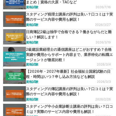
まとめ｜資格の大原・TACなど
資格試験
2026/7/16
スタディング税理士講座の評判は良い？口コミは？実
際のサービス内容や費用も解説！
資格試験
2026/3/27
日商簿記2級は独学で合格できる？働きながらだと難
しい？解説します！
資格試験
2026/3/19
2級建設業経理士の通信講座はどこがおすすめ？合格
実績や費用からサポート内容まで、業界特化の転職エ
ージェントが徹底比較！
資格試験
2026/3/4
【2026年・2027年最新】社会福祉士国家試験の日
程・時間はいつ？申し込み方法なども解説
資格試験
2026/3/3
スタディングの簿記講座の評判は良い？口コミは？実
際のサービス内容や費用も解説！
資格試験
2026/2/26
スタディング中小企業診断士講座の評判は良い？口コ
ミは？実際のサービス内容や費用も解説！