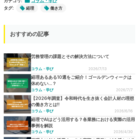
カテゴリ:
コラム・学び
タグ:
経理
働き方
おすすめの記事
労務管理の課題とその解決方法について
コラム・学び
2026/7/13
経理あるある10選をご紹介！ゴールデンウィークは
休めない...？
コラム・学び
2026/7/7
【2026年調査】令和時代を生き抜く会計人材の理想
の働き方とは!!
コラム・学び
2026/6/16
経理でAIはどう活用する？各業務における実際の活用
事例を解説
コラム・学び
2026/4/30