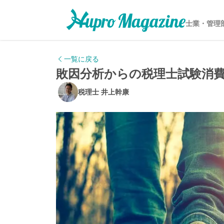
士業・管理
一覧に戻る
敗因分析からの税理士試験消
税理士 井上幹康