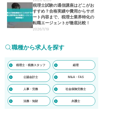
税理士試験の通信講座はどこがお
すすめ？合格実績や費用からサポ
ート内容まで、税理士業界特化の
転職エージェントが徹底比較！
2026/1/19
職種から求人を探す
税理士・税務スタッフ
経理
公認会計士
M&A・FAS
人事・労務
社会保険労務士
法務・知財
弁護士