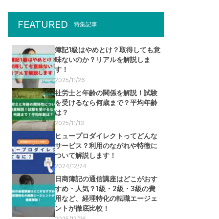
FEATURED
特集記事
簿記1級はやめとけ？取得しても意
味ないのか？リアルを解説しま
す！
2025/11/26
社労士と年齢の関係を解説！試験
を受けるなら何歳まで？平均年齢
は？
2025/11/13
ヒュープロダイレクトってどんな
サービス？利用のながれや特徴に
ついて解説します！
2024/12/24
日商簿記の通信講座はどこがおす
すめ・人気？1級・2級・3級の費
用など、経理特化の転職エージェ
ントが徹底比較！
2025/12/26