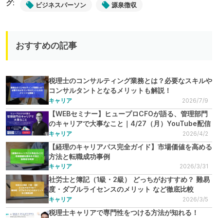
グ:
ビジネスパーソン
源泉徴収
おすすめの記事
税理士のコンサルティング業務とは？必要なスキルや
コンサルタントとなるメリットも解説！
キャリア
2026/7/9
【WEBセミナー】ヒュープロCFOが語る、管理部門
のキャリアで大事なこと｜4/27（月）YouTube配信
キャリア
2026/4/2
【経理のキャリアパス完全ガイド】市場価値を高める
方法と転職成功事例
キャリア
2026/3/31
社労士と簿記（1級・2級） どっちがおすすめ？ 難易
度・ダブルライセンスのメリット など徹底比較
キャリア
2026/3/5
税理士キャリアで専門性をつける方法が知れる！