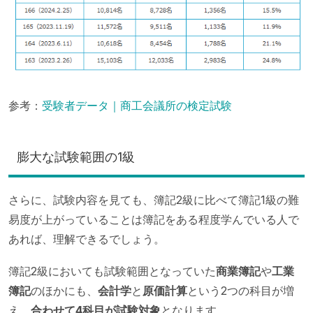
参考：
受験者データ｜商工会議所の検定試験
膨大な試験範囲の1級
さらに、試験内容を見ても、簿記2級に比べて簿記1級の難
易度が上がっていることは簿記をある程度学んでいる人で
あれば、理解できるでしょう。
簿記2級においても試験範囲となっていた
商業簿記
や
工業
簿記
のほかにも、
会計学
と
原価計算
という2つの科目が増
え、
合わせて4科目が試験対象
となります。