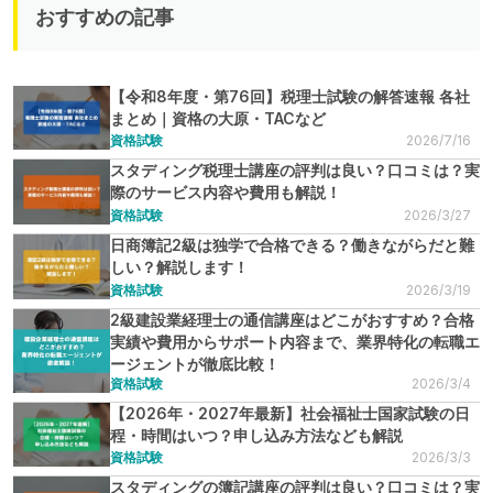
おすすめの記事
【令和8年度・第76回】税理士試験の解答速報 各社
まとめ｜資格の大原・TACなど
資格試験
2026/7/16
スタディング税理士講座の評判は良い？口コミは？実
際のサービス内容や費用も解説！
資格試験
2026/3/27
日商簿記2級は独学で合格できる？働きながらだと難
しい？解説します！
資格試験
2026/3/19
2級建設業経理士の通信講座はどこがおすすめ？合格
実績や費用からサポート内容まで、業界特化の転職エ
ージェントが徹底比較！
資格試験
2026/3/4
【2026年・2027年最新】社会福祉士国家試験の日
程・時間はいつ？申し込み方法なども解説
資格試験
2026/3/3
スタディングの簿記講座の評判は良い？口コミは？実