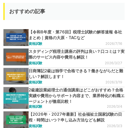
おすすめの記事
【令和8年度・第76回】税理士試験の解答速報 各社
まとめ｜資格の大原・TACなど
資格試験
2026/7/16
スタディング税理士講座の評判は良い？口コミは？実
際のサービス内容や費用も解説！
資格試験
2026/3/27
日商簿記2級は独学で合格できる？働きながらだと難
しい？解説します！
資格試験
2026/3/19
2級建設業経理士の通信講座はどこがおすすめ？合格
実績や費用からサポート内容まで、業界特化の転職エ
ージェントが徹底比較！
資格試験
2026/3/4
【2026年・2027年最新】社会福祉士国家試験の日
程・時間はいつ？申し込み方法なども解説
資格試験
2026/3/3