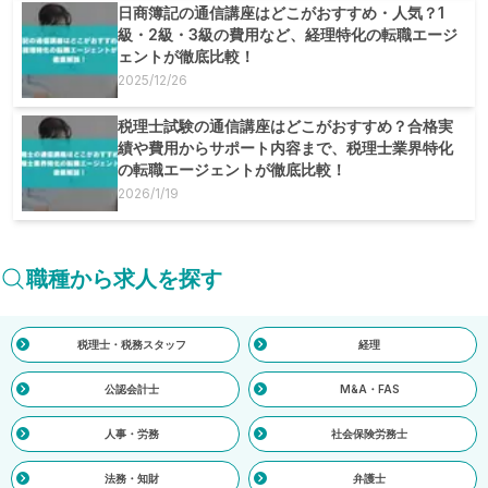
日商簿記の通信講座はどこがおすすめ・人気？1
級・2級・3級の費用など、経理特化の転職エージ
ェントが徹底比較！
2025/12/26
税理士試験の通信講座はどこがおすすめ？合格実
績や費用からサポート内容まで、税理士業界特化
の転職エージェントが徹底比較！
2026/1/19
職種から求人を探す
税理士・税務スタッフ
経理
公認会計士
M&A・FAS
人事・労務
社会保険労務士
法務・知財
弁護士