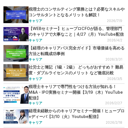
税理士のコンサルティング業務とは？必要なスキルや
コンサルタントとなるメリットも解説！
キャリア
2026/7/9
【WEBセミナー】ヒュープロCFOが語る、管理部門
のキャリアで大事なこと｜4/27（月）YouTube配信
キャリア
2026/4/2
【経理のキャリアパス完全ガイド】市場価値を高める
方法と転職成功事例
キャリア
2026/3/31
社労士と簿記（1級・2級） どっちがおすすめ？ 難易
度・ダブルライセンスのメリット など徹底比較
キャリア
2026/3/5
税理士キャリアで専門性をつける方法が知れる！
M&A・IPO実務セミナー開催【3/19（木）YouTube
配信】
キャリア
2026/2/27
経理未経験からのキャリアセミナー開催！ヒュープロ
×ディーバ【3/10（火）Youtube配信】
キャリア
2026/2/18