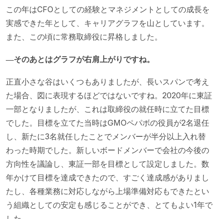
この年はCFOとしての経験とマネジメントとしての成長を
実感できた年として、キャリアグラフを山としています。
また、この頃に常務取締役に昇格しました。
―そのあとはグラフが右肩上がりですね。
正直小さな谷はいくつもありましたが、長いスパンで考え
た場合、図に表現するほどではないですね。2020年に東証
一部となりましたが、これは取締役の就任時に立てた目標
でした。目標を立てた当時はGMOペパボの役員が2名退任
し、新たに3名就任したことでメンバーが半分以上入れ替
わった時期でした。新しいボードメンバーで会社の今後の
方向性を議論し、東証一部を目標として設定しました。数
年かけて目標を達成できたので、すごく達成感がありまし
たし、各種業務に対応しながら上場準備対応もできたとい
う組織としての安定も感じることができ、とてもよい1年で
した。