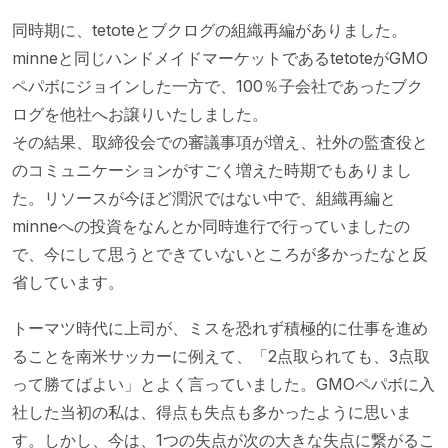
同時期に、tetoteとブクログの組織再編がありました。
minneと同じハンドメイドマーケットであるtetoteがGMO
ペパボにジョインした一方で、100％子会社であったブク
ログを他社へお譲りいたしました。
その結果、取締役会での審議事項が増え、社外の監査役と
のコミュニケーションがすごく増えた時期でもありまし
た。リソースが今ほど潤沢ではない中で、組織再編と
minneへの投資をなんとか同時進行で行っていましたの
で、今にして思うとできていないところが多かったなと反
省しています。
トーマツ時代に上司が、ミスを恐れず積極的に仕事を進め
ることを南米サッカーに例えて、「2点取られても、3点取
って勝てばよい」とよく言っていました。GMOペパボに入
社した当初の私は、得点も失点も多かったように思いま
す。しかし、今は、1つの失点が次の大きな失点に繋がるこ