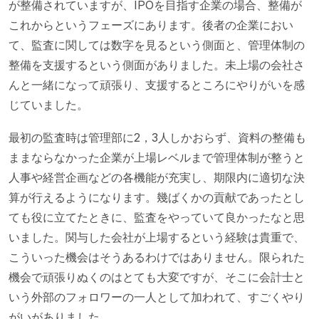
が整備されていますが、IPOを目指す企業の場合、整備が
これからというフェーズにあります。後者の企業におい
て、監査に関しては数字を見るという側面と、管理体制の
整備を支援するという側面がありました。未上場の会社さ
んと一緒になって頑張り、支援するところにやりがいを感
じていました。
最初の監査時は管理部に2，3人しかおらず、資料の整備も
ままならなかった企業が上場レベルまで管理体制が整うと
人事や経営企画などの各機能が充実し、期限内に適切な決
算が行えるようになります。幾ばくかの貢献であったとし
ても役に立てたときに、監査をやっていて良かったなと思
いました。関与した会社が上場するという経験は貴重で、
こういった機会はそうあるわけではありません。限られた
機会で頑張りぬくのはとても大変ですが、そこに会計士と
いう外部のフォロワーの一人として加われて、すごくやり
がいがありました。