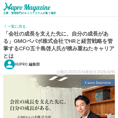
士業・管理部門のキャリアコラムが集う場所
一覧に戻る
「会社の成長を支えた先に、自分の成長があ
る」GMOペパボ株式会社でHRと経営戦略を管
掌するCFO五十島啓人氏が積み重ねたキャリア
とは
HUPRO 編集部
公開日:2022/3/14
更新日:2026/4/16