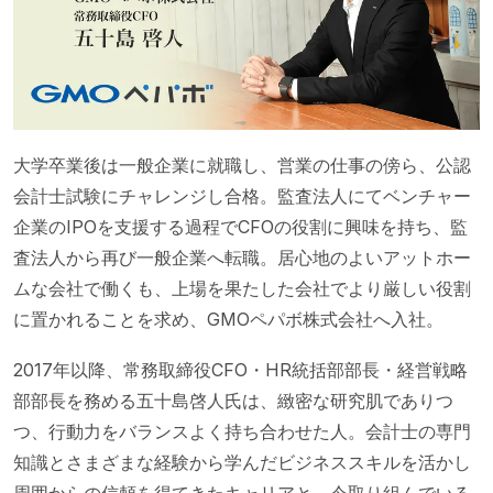
大学卒業後は一般企業に就職し、営業の仕事の傍ら、公認
会計士試験にチャレンジし合格。監査法人にてベンチャー
企業のIPOを支援する過程でCFOの役割に興味を持ち、監
査法人から再び一般企業へ転職。居心地のよいアットホー
ムな会社で働くも、上場を果たした会社でより厳しい役割
に置かれることを求め、GMOペパボ株式会社へ入社。
2017年以降、常務取締役CFO・HR統括部部長・経営戦略
部部長を務める五十島啓人氏は、緻密な研究肌でありつ
つ、行動力をバランスよく持ち合わせた人。会計士の専門
知識とさまざまな経験から学んだビジネススキルを活かし
周囲からの信頼を得てきたキャリアと、今取り組んでいる