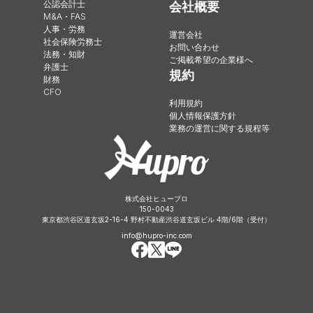
公認会計士
会社概要
M&A・FAS
人事・労務
運営会社
社会保険労務士
お問い合わせ
法務・知財
ご掲載希望の企業様へ
弁護士
規約
財務
CFO
利用規約
個人情報保護方針
業務の運営に関する規程等
株式会社ヒュープロ
150-0043
東京都渋谷区道玄坂2-16-4 野村不動産渋谷道玄坂ビル 4階/6階（受付）
info@hupro-inc.com