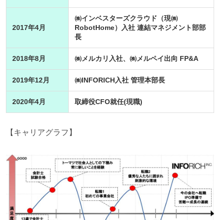
㈱インベスターズクラウド（現㈱
2017年4月
RobotHome）入社 連結マネジメント部部
長
2018年8月
㈱メルカリ入社、㈱メルペイ出向 FP&A
2019年12月
㈱INFORICH入社 管理本部長
2020年4月
取締役CFO就任(現職)
【キャリアグラフ】