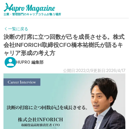
士業・管理部門のキャリアコラムが集う場所
一覧に戻る
決断の打席に立つ回数が己を成長させる。株式
会社INFORICH取締役CFO橋本祐樹氏が語るキ
ャリア形成の考え方
HUPRO 編集部
公開日:2022/2/9
更新日:2026/4/17