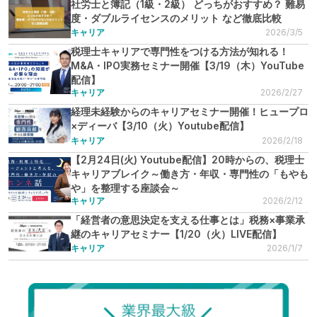
社労士と簿記（1級・2級） どっちがおすすめ？ 難易
度・ダブルライセンスのメリット など徹底比較
キャリア
2026/3/5
税理士キャリアで専門性をつける方法が知れる！
M&A・IPO実務セミナー開催【3/19（木）YouTube
配信】
キャリア
2026/2/27
経理未経験からのキャリアセミナー開催！ヒュープロ
×ディーバ【3/10（火）Youtube配信】
キャリア
2026/2/18
【2月24日(火) Youtube配信】20時からの、税理士
キャリアブレイク～働き方・年収・専門性の「もやも
や」を整理する座談会～
キャリア
2026/2/12
「経営者の意思決定を支える仕事とは」税務×事業承
継のキャリアセミナー【1/20（火）LIVE配信】
キャリア
2026/1/7