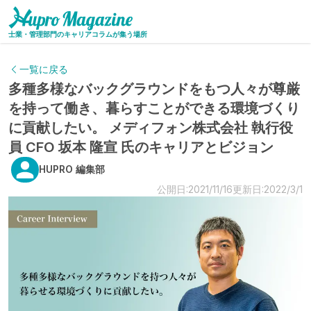
士業・管理部門のキャリアコラムが集う場所
一覧に戻る
多種多様なバックグラウンドをもつ人々が尊厳
を持って働き、暮らすことができる環境づくり
に貢献したい。 メディフォン株式会社 執行役
員 CFO 坂本 隆宣 氏のキャリアとビジョン
HUPRO 編集部
公開日:2021/11/16
更新日:2022/3/1