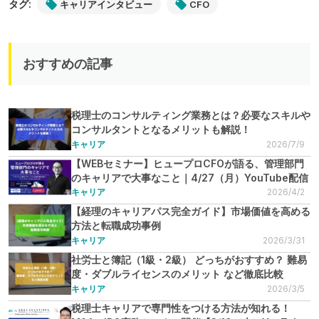
タグ:
キャリアインタビュー
CFO
おすすめの記事
税理士のコンサルティング業務とは？必要なスキルや
コンサルタントとなるメリットも解説！
キャリア
2026/7/9
【WEBセミナー】ヒュープロCFOが語る、管理部門
のキャリアで大事なこと｜4/27（月）YouTube配信
キャリア
2026/4/2
【経理のキャリアパス完全ガイド】市場価値を高める
方法と転職成功事例
キャリア
2026/3/31
社労士と簿記（1級・2級） どっちがおすすめ？ 難易
度・ダブルライセンスのメリット など徹底比較
キャリア
2026/3/5
税理士キャリアで専門性をつける方法が知れる！