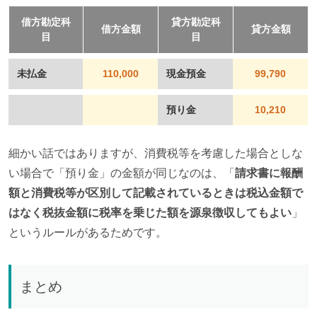
借方勘定科
貸方勘定科
借方金額
貸方金額
目
目
未払金
110,000
現金預金
99,790
預り金
10,210
細かい話ではありますが、消費税等を考慮した場合としな
い場合で「預り金」の金額が同じなのは、「
請求書に報酬
額と消費税等が区別して記載されているときは税込金額で
はなく税抜金額に税率を乗じた額を源泉徴収してもよい
」
というルールがあるためです。
まとめ