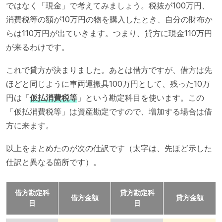
ではなく「現金」で考えてみましょう。税抜が100万円、
消費税等の額が10万円の物を購入したとき、自分の財布か
らは110万円が出ていきます。つまり、貸方に現金110万円
が来るわけです。
これで貸方が決まりました。あとは借方ですが、借方は先
ほどと同じように車両運搬具100万円として、残った10万
円は「
仮払消費税等
」という勘定科目を使います。この
「仮払消費税等」は資産勘定ですので、増加する場合は借
方に来ます。
以上をまとめたのが次の仕訳です（太字は、先ほど示した
仕訳と異なる箇所です）。
借方勘定科
貸方勘定科
借方金額
貸方金額
目
目