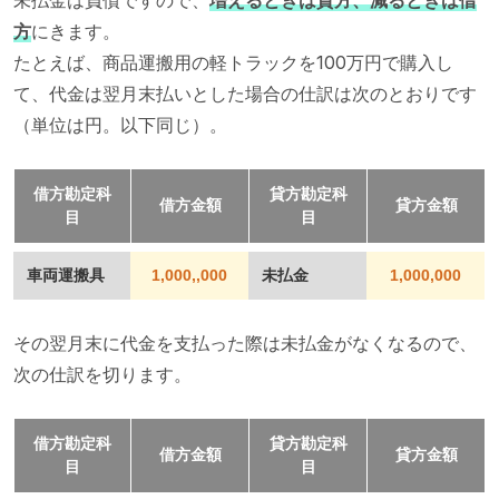
未払金は負債ですので、
増えるときは貸方、減るときは借
方
にきます。
たとえば、商品運搬用の軽トラックを100万円で購入し
て、代金は翌月末払いとした場合の仕訳は次のとおりです
（単位は円。以下同じ）。
借方勘定科
貸方勘定科
借方金額
貸方金額
目
目
車両運搬具
1,000,,000
未払金
1,000,000
その翌月末に代金を支払った際は未払金がなくなるので、
次の仕訳を切ります。
借方勘定科
貸方勘定科
借方金額
貸方金額
目
目