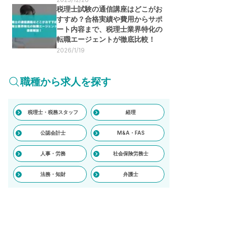
税理士試験の通信講座はどこがお
すすめ？合格実績や費用からサポ
ート内容まで、税理士業界特化の
転職エージェントが徹底比較！
2026/1/19
職種から求人を探す
税理士・税務スタッフ
経理
公認会計士
M&A・FAS
人事・労務
社会保険労務士
法務・知財
弁護士