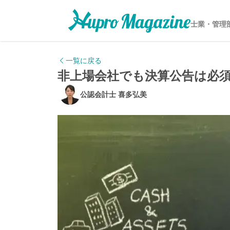
士業・管理
一覧に戻る
非上場会社でも決算公告は必
公認会計士 喜多弘美