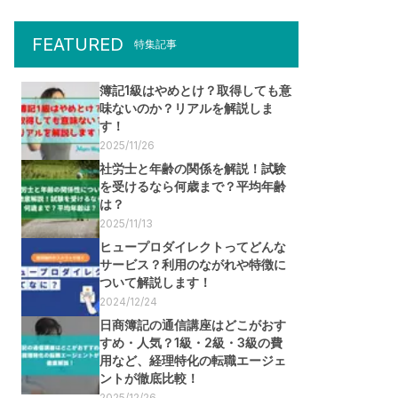
FEATURED
特集記事
簿記1級はやめとけ？取得しても意
味ないのか？リアルを解説しま
す！
2025/11/26
社労士と年齢の関係を解説！試験
を受けるなら何歳まで？平均年齢
は？
2025/11/13
ヒュープロダイレクトってどんな
サービス？利用のながれや特徴に
ついて解説します！
2024/12/24
日商簿記の通信講座はどこがおす
すめ・人気？1級・2級・3級の費
用など、経理特化の転職エージェ
ントが徹底比較！
2025/12/26