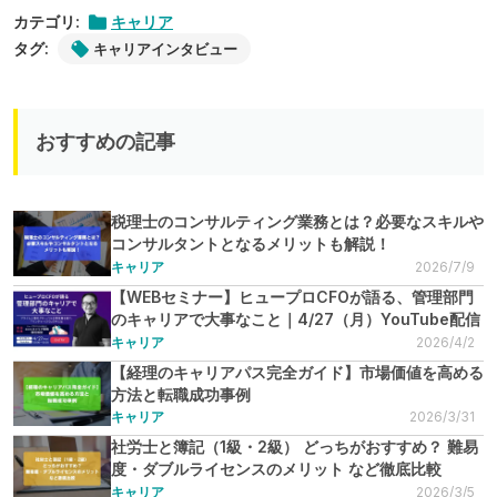
カテゴリ:
キャリア
タグ:
キャリアインタビュー
おすすめの記事
税理士のコンサルティング業務とは？必要なスキルや
コンサルタントとなるメリットも解説！
キャリア
2026/7/9
【WEBセミナー】ヒュープロCFOが語る、管理部門
のキャリアで大事なこと｜4/27（月）YouTube配信
キャリア
2026/4/2
【経理のキャリアパス完全ガイド】市場価値を高める
方法と転職成功事例
キャリア
2026/3/31
社労士と簿記（1級・2級） どっちがおすすめ？ 難易
度・ダブルライセンスのメリット など徹底比較
キャリア
2026/3/5