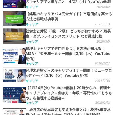
のキャリアで大事なこと｜4/27（月）YouTube配信
キャリア
2026/4/2
【経理のキャリアパス完全ガイド】市場価値を高める
方法と転職成功事例
キャリア
2026/3/31
社労士と簿記（1級・2級） どっちがおすすめ？ 難易
度・ダブルライセンスのメリット など徹底比較
キャリア
2026/3/5
税理士キャリアで専門性をつける方法が知れる！
M&A・IPO実務セミナー開催【3/19（木）YouTube
配信】
キャリア
2026/2/27
経理未経験からのキャリアセミナー開催！ヒュープロ
×ディーバ【3/10（火）Youtube配信】
キャリア
2026/2/18
【2月24日(火) Youtube配信】20時からの、税理士
キャリアブレイク～働き方・年収・専門性の「もやも
や」を整理する座談会～
キャリア
2026/2/12
「経営者の意思決定を支える仕事とは」税務×事業承
継のキャリアセミナー【1/20（火）LIVE配信】