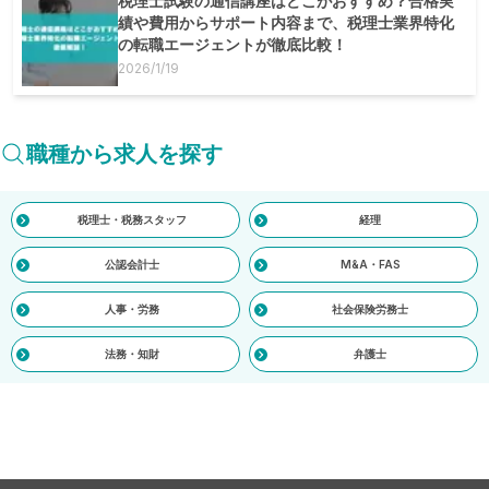
税理士試験の通信講座はどこがおすすめ？合格実
績や費用からサポート内容まで、税理士業界特化
の転職エージェントが徹底比較！
2026/1/19
職種から求人を探す
税理士・税務スタッフ
経理
公認会計士
M&A・FAS
人事・労務
社会保険労務士
法務・知財
弁護士