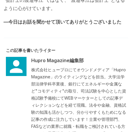
“会計士の渡邉孝江”ではなく、“渡邉孝江は会計士”となる
ように心がけています。
—今日はお話を聞かせて頂いてありがとうございました
この記事を書いたライター
Hupro Magazine編集部
株式会社ヒュープロにてオウンドメディア「Hupro
Magazine」のライティングなどを担当。大学法学
部法律学科卒業後、銀行にてエネルギーや金属な
ど"コモディティ"の取引、司法試験を中心とした資
格試験予備校にてWEBマーケターとしての記事デ
ィレクションなどを経て現職。法令や金融、資格試
験の知識も活かしつつ、分かりやすくもためになる
記事の作成に注力しています！士業や管理部門、
FASなどの業界に就職・転職をご検討されている方