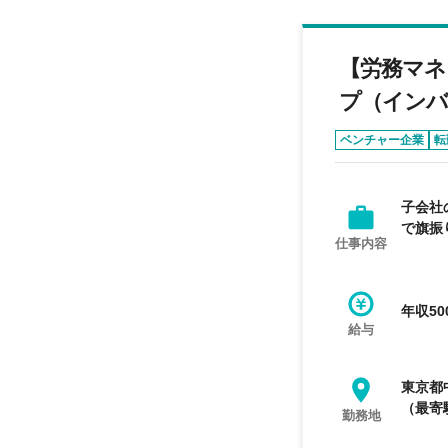
【労務マネ
プ（インバ
ベンチャー企業
転
子会社
で旗振
仕事内容
年収50
給与
東京都
（最寄
勤務地