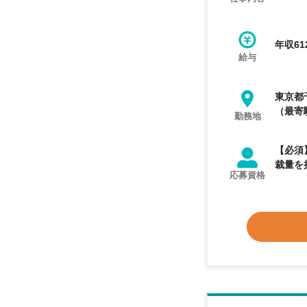
年収61
給与
東京都
（最寄
勤務地
【必須】
裁量を
応募資格