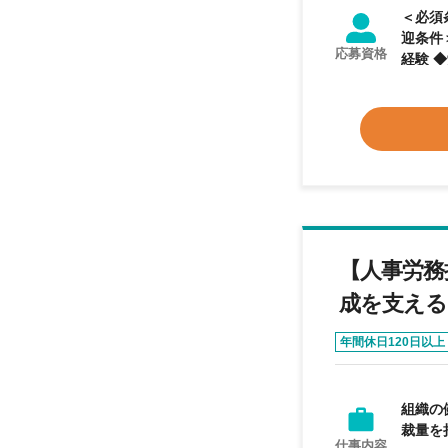
＜必須
迎条件
応募資格
【人事労務
成を支える
年間休日120日以上
組織の
裁量を
仕事内容