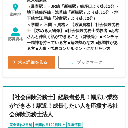
東京都港区
（最寄駅：・JR線「新橋駅」銀座口より徒歩1分 ・
地下鉄銀座線・浅草線「新橋駅」より徒歩1分 ・地
勤務地
下鉄大江戸線「汐留駅」より徒歩2分）
＜学歴＞ 不問 ＜資格＞ 【必須資格】 社会保険労務
士 【求める人物像】 ■社会保険労務士受験者 ■お客
さんと仲良く話ができること（雑談等） ■ベンチャ
応募資格
ー精神を持っている方 ■勉強熱心な方 ■協調性があ
る方 ■人事・労務コンサルタントになりたい方
ブックマーク
求人詳細を見る
【社会保険労務士】経験者必見！幅広い業務
ができる！駅近！成長したい人を応援する社
会保険労務士法人
完全週休2日制
年間休日120日以上
学歴不問