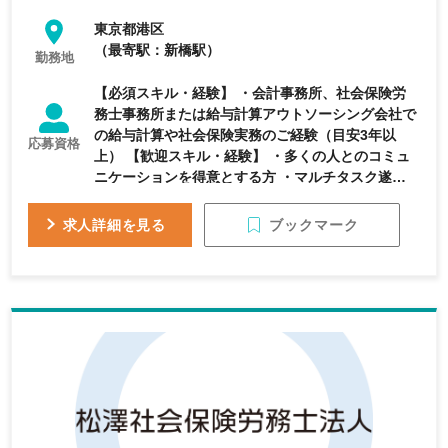
東京都港区
（最寄駅：新橋駅）
勤務地
【必須スキル・経験】 ・会計事務所、社会保険労
務士事務所または給与計算アウトソーシング会社で
の給与計算や社会保険実務のご経験（目安3年以
応募資格
上） 【歓迎スキル・経験】 ・多くの人とのコミュ
ニケーションを得意とする方 ・マルチタスク遂行
力の高い方 ・スケジュールに基づいて業務を遂行
できる方 ・情報処理（Excel等）を得意とする方 ・
ブックマーク
求人詳細を見る
数字の間違いなどを発見するのが得意な方 ～下記
のご経験がある方歓迎です～ ・社会保険労務士事
務所における担当者としての実務経験 ・担当者と
してすべてご自身で案件を回したご経験 ・クライ
アントのフロント対応をしたご経験 ・同時担当案
件数20社程度のご経験