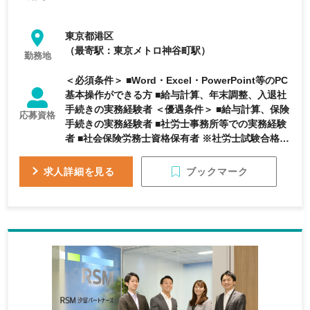
東京都港区
（最寄駅：東京メトロ神谷町駅）
勤務地
＜必須条件＞ ■Word・Excel・PowerPoint等のPC
基本操作ができる方 ■給与計算、年末調整、入退社
手続きの実務経験者 ＜優遇条件＞ ■給与計算、保険
応募資格
手続きの実務経験者 ■社労士事務所等での実務経験
者 ■社会保険労務士資格保有者 ※社労士試験合格者
で実務経験のない方のご応募も大歓迎 〈求める人
物像〉 ・何事にも素直に、一生懸命取り組む気持
ブックマーク
求人詳細を見る
ちをお持ちの方 ・新しいことにもチャレンジする
姿勢のある方