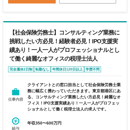
ることなく、向上心を持ち、物事を前向きに考えら
れる方 ・独立心旺盛で自走できる方
【社会保険労務士】コンサルティング業務に
挑戦したい方必見！経験者必見！IPO支援実
績あり！一人一人がプロフェッショナルとし
て働く綺麗なオフィスの税理士法人
完全週休2日制
転勤なし
年間休日120日以上
学歴不問
急募求人
クライアントとの窓口担当として社会保険労務士業
務に幅広く携わっていただきます。東京都港区にあ
る、コンサルティング業務したい方必見！綺麗なオ
仕事内容
フィス！IPO支援実績あり！一人一人がプロフェッ
ショナルとして働く税理士法人の求人です。
年収350〜600万円
給与