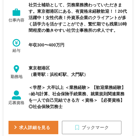
社労士補助として、労務業務携わっていただきま
す。東京都港区にある、有資格未経験歓迎！！20代
活躍中！女性代表！外資系企業のクライアントが多
仕事内容
く語学力を活かすことができ、繁忙期でも残業10時
間程度の働きやすい社労士事務所の求人です。
年収300〜400万円
給与
東京都港区
（最寄駅：浜松町駅、大門駅）
勤務地
＜学歴＞ 大卒以上 ＜業務経験＞ 【歓迎業務経験】
○給与計算、社会保険手続業務、就業規則関連業務
を一人で自己完結できる方 ＜資格＞ 【必要資格】
応募資格
◎社会保険労務士
ブックマーク
求人詳細を見る