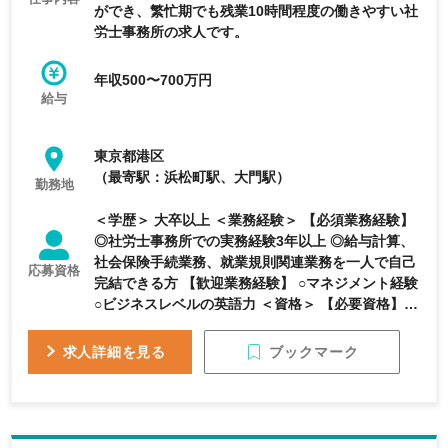
ができ、繁忙期でも残業10時間程度の働きやすい社
労士事務所の求人です。
年収500〜700万円
給与
東京都港区
（最寄駅：浜松町駅、大門駅）
勤務地
＜学歴＞ 大卒以上 ＜業務経験＞ 【必須業務経験】
◎社労士事務所での実務経験3年以上 ◎給与計算、
社会保険手続業務、就業規則関連業務を一人で自己
応募資格
完結できる方 【歓迎業務経験】 ○マネジメント経験
○ビジネスレベルの英語力 ＜資格＞ 【必要資格】
不問 【歓迎資格】 ○社会保険労務士
ブックマーク
求人詳細を見る