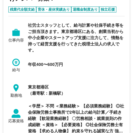
残業代全額支給
育休・産休実績あり
退職金制度あり
独立応援
第二新卒歓迎
社労士スタッフとして、給与計算や社保手続き等を
ご担当頂きます。東京都港区にある、創業当初から
中小企業やスタートアップ支援に注力して、情熱を
仕事内容
持って経営支援を行ってきた税理士法人の求人で
す。
年収400〜600万円
給与
東京都港区
（最寄駅：新橋駅）
勤務地
＜学歴＞ 不問 ＜業務経験＞ 【必須業務経験】 ◎社
会保険労務士事務所で2年以上の給与計算／手続き
経験 【歓迎業務経験】 〇労務相談・就業規則の作
応募資格
成経験 ＜資格＞ 【必要資格】 ◎社会保険労務士有
資格 【求める人物像】 約束を守れる誠実な方 強い