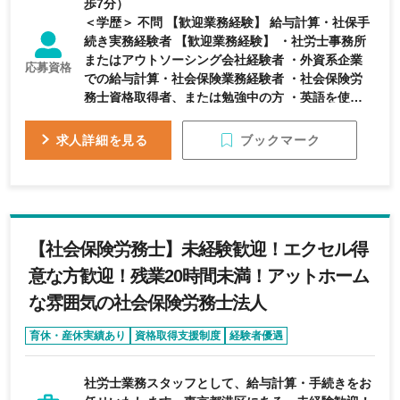
歩7分）
＜学歴＞ 不問 【歓迎業務経験】 給与計算・社保手
続き実務経験者 【歓迎業務経験】 ・社労士事務所
またはアウトソーシング会社経験者 ・外資系企業
応募資格
での給与計算・社会保険業務経験者 ・社会保険労
務士資格取得者、または勉強中の方 ・英語を使用
したコミニュケーションに積極的に取り組む意欲の
ある方 【歓迎資格】 社会保険労務士
ブックマーク
求人詳細を見る
【社会保険労務士】未経験歓迎！エクセル得
意な方歓迎！残業20時間未満！アットホーム
な雰囲気の社会保険労務士法人
育休・産休実績あり
資格取得支援制度
経験者優遇
完全週休2日制
転勤なし
社労士業務スタッフとして、給与計算・手続きをお