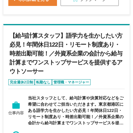
の方も歓迎！ 【求める人物像】 ■社会保険労務士受
験者 ■お客さんと仲良く話ができること（雑談等）
■ベンチャー精神を持っている方 ■勉強熱心な方 ■
協調性がある方 ■人事・労務コンサルタントになり
たい方
【給与計算スタッフ】語学力を生かしたい方
必見！年間休日122日・リモート制度あり・
時差出勤可能！／外資系企業の会計から給与
計算までワンストップサービスを提供するア
ウトソーサー
完全週休2日制
転勤なし
管理職・マネージャー
年間休日120日以上
未経験可
当社スタッフとして、給与計算や決算対応などをご
希望に合わせてご担当いただきます。東京都港区に
ある語学力を生かしたい方必見！年間休日122日・
仕事内容
リモート制度あり・時差出勤可能！／外資系企業の
会計から給与計算までワンストップサービスを提供
するアウトソーサーの求人です。