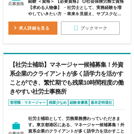
経験 ＜資格＞ 【必要資格】 ◎社会保険労務士資格
応募資格
【求める人物像】 ・社労士として、実務経験を増
やしていきたい方 ・将来を見据え、サブスクなど
の新しいサービスを積極的に取り入れていくことが
必要だと考えている方（対応可能な方） ・在宅勤
ブックマーク
求人詳細を見る
務を希望されている方 （フルリモートではありま
せん。週1回程度は事務所出社をお願いします） ・
年齢に関係なく、これまでの経験を評価してくれる
組織で仕事をしたい方 ・コミュニケーション力の
ある方 ・どんなことにでも前向きに取り組める方
【社労士補助】マネージャー候補募集！外資
系企業のクライアントが多く語学力を活かす
ことができ、繁忙期でも残業10時間程度の働
きやすい社労士事務所
管理職・マネージャー
残業少なめ
経験者優遇
基本定時退社
外資系企業
社労士補助として、労務業務携わっていただきま
す。東京都港区にある、マネージャー候補募集！外
資系企業のクライアントが多く語学力を活かすこと
仕事内容