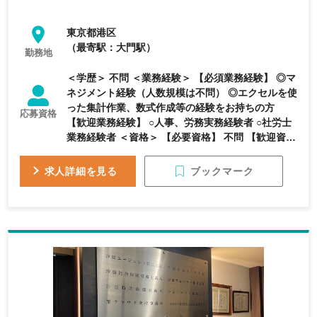
東京都港区
（最寄駅：大門駅）
勤務地
＜学歴＞ 不問 ＜業務経験＞ 【必須業務経験】 ◎マ
ネジメント経験（人数規模は不問） ◎エクセルを使
った集計作業、数式作成等の経験をお持ちの方
応募資格
【歓迎業務経験】 ○人事、労務実務経験者 ○社労士
業務経験者 ＜資格＞ 【必要資格】 不問 【歓迎資
格】 ○社労士資格保有者 【求める人物像】 楽しく
仕事ができる方、したい方 当事者意識、チャレン
ブックマーク
求人詳細を見る
ジ意欲、論理的思考力の高い方