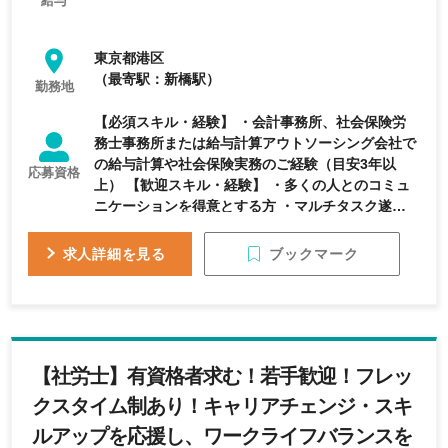
給与
東京都港区
（最寄駅：新橋駅）
勤務地
【必須スキル・経験】 ・会計事務所、社会保険労
務士事務所または給与計算アウトソーシング会社で
の給与計算や社会保険実務のご経験（目安3年以
応募資格
上） 【歓迎スキル・経験】 ・多くの人とのコミュ
ニケーションを得意とする方 ・マルチタスク遂行
力の高い方 ・スケジュールに基づいて業務を遂行
できる方 ・情報処理（Excel等）を得意とする方 ・
ブックマーク
求人詳細を見る
数字の間違いなどを発見するのが得意な方 ～下記
のご経験がある方歓迎です～ ・社会保険労務士事
務所における担当者としての実務経験 ・担当者と
してすべてご自身で案件を回したご経験 ・クライ
アントのフロント対応をしたご経験 ・同時担当案
【社労士】有資格者求む！若手歓迎！フレッ
件数20社程度のご経験
クスタイム制あり！キャリアチェンジ・スキ
ルアップを応援し、ワークライフバランスを