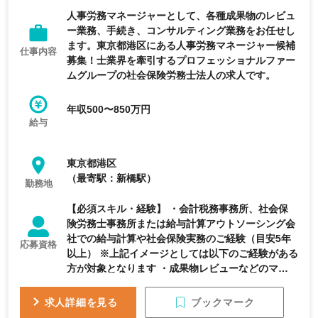
人事労務マネージャーとして、各種成果物のレビュ
ー業務、手続き、コンサルティング業務をお任せし
ます。東京都港区にある人事労務マネージャー候補
仕事内容
募集！士業界を牽引するプロフェッショナルファー
ムグループの社会保険労務士法人の求人です。
年収500〜850万円
給与
東京都港区
（最寄駅：新橋駅）
勤務地
【必須スキル・経験】 ・会計税務事務所、社会保
険労務士事務所または給与計算アウトソーシング会
社での給与計算や社会保険実務のご経験（目安5年
応募資格
以上） ※上記イメージとしては以下のご経験がある
方が対象となります ・成果物レビューなどのマネ
ジメントのご経験（1年以上） ・顧客への納品物に
対して責任を持つポジションでの業務のご経験（1
ブックマーク
求人詳細を見る
年以上）など 【歓迎スキル・経験】 ・多くの人と