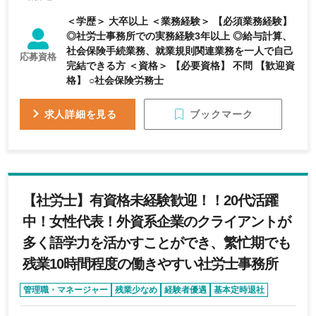
＜学歴＞ 大卒以上 ＜業務経験＞ 【必須業務経験】
◎社労士事務所での実務経験3年以上 ◎給与計算、
社会保険手続業務、就業規則関連業務を一人で自己
応募資格
完結できる方 ＜資格＞ 【必要資格】 不問 【歓迎資
格】 ○社会保険労務士
ブックマーク
求人詳細を見る
【社労士】有資格未経験歓迎！！20代活躍
中！女性代表！外資系企業のクライアントが
多く語学力を活かすことができ、繁忙期でも
残業10時間程度の働きやすい社労士事務所
管理職・マネージャー
残業少なめ
経験者優遇
基本定時退社
外資系企業