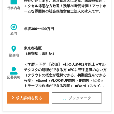
任せいたします。東京都港区にある、未経験歓迎！
エクセル得意な方歓迎！残業20時間未満！アットホ
仕事内容
ームな雰囲気の社会保険労務士法人の求人です。
年収300〜400万円
給与
東京都港区
（最寄駅：田町駅）
勤務地
＜学歴＞ 不問 【必須】 ■社会人経験2年以上 ■マル
チタスクの処理ができる方 ■PCに苦手意識のない方
（クラウドの概念が理解できる、初期設定をできる
応募資格
程度） ■Excel（VLOOKUP関数・IF関数・ピポッ
トテーブル作成ができる程度） ■Word（スタイル
の作成ができる程度） ■スキルアップの意欲、努力
ができる方 【歓迎】 ■社会保険労務士有資格者 ■実
ブックマーク
求人詳細を見る
務経験のある方