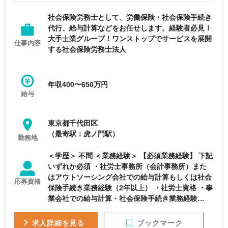
女性活躍
年間休日120日以上
社会保険労務士として、労働保険・社会保険手続き
代行、給与計算などをお任せします。経験者必見！
大手士業グループ！ワンストップでサービスを展開
仕事内容
する社会保険労務士法人
年収400〜650万円
給与
東京都千代田区
（最寄駅：虎ノ門駅）
勤務地
＜学歴＞ 不問 ＜業務経験＞ 【必須業務経験】 下記
いずれか必須 ・社労士事務所（会計事務所）また
はアウトソーシング会社での給与計算もしくは社会
応募資格
保険手続き業務経験（2年以上） ・社労士資格 ・事
業会社での給与計算・社会保険手続き業務経験
（100名以上の対応経験） 【求める人物像】 ・ホ
スピタリティーマインドが高い方 ・現状に満足す
ブックマーク
求人詳細を見る