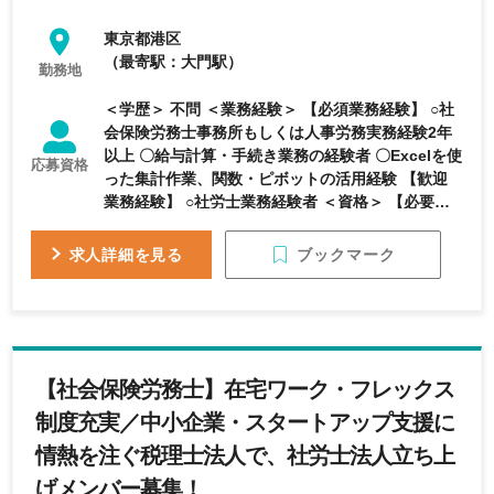
東京都港区
（最寄駅：大門駅）
勤務地
＜学歴＞ 不問 ＜業務経験＞ 【必須業務経験】 ○社
会保険労務士事務所もしくは人事労務実務経験2年
以上 〇給与計算・手続き業務の経験者 〇Excelを使
応募資格
った集計作業、関数・ピボットの活用経験 【歓迎
業務経験】 ○社労士業務経験者 ＜資格＞ 【必要資
格】 不問 【歓迎資格】 ○社労士資格保有者 【求め
る人物像】 楽しく仕事ができる方、したい方 当事
ブックマーク
求人詳細を見る
者意識、チャレンジ意欲、論理的思考力の高い方
【社会保険労務士】在宅ワーク・フレックス
制度充実／中小企業・スタートアップ支援に
情熱を注ぐ税理士法人で、社労士法人立ち上
げメンバー募集！