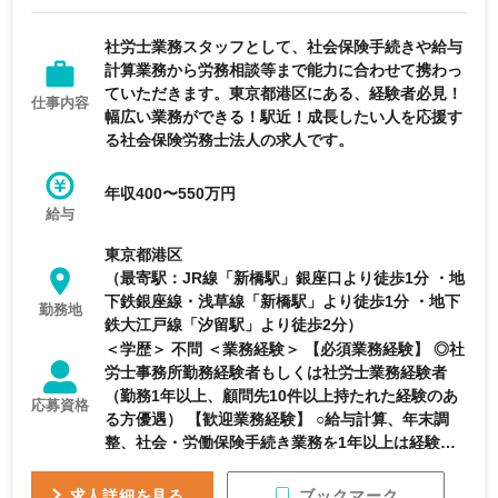
育休・産休実績あり
服装自由
社労士業務スタッフとして、社会保険手続きや給与
計算業務から労務相談等まで能力に合わせて携わっ
ていただきます。東京都港区にある、経験者必見！
仕事内容
幅広い業務ができる！駅近！成長したい人を応援す
る社会保険労務士法人の求人です。
年収400〜550万円
給与
東京都港区
（最寄駅：JR線「新橋駅」銀座口より徒歩1分 ・地
下鉄銀座線・浅草線「新橋駅」より徒歩1分 ・地下
勤務地
鉄大江戸線「汐留駅」より徒歩2分）
＜学歴＞ 不問 ＜業務経験＞ 【必須業務経験】 ◎社
労士事務所勤務経験者もしくは社労士業務経験者
（勤務1年以上、顧問先10件以上持たれた経験のあ
応募資格
る方優遇） 【歓迎業務経験】 ○給与計算、年末調
整、社会・労働保険手続き業務を1年以上は経験を
したことがある方 ＜資格＞ 【歓迎資格】 社会保険
労務士有資格者もしくは社労士試験合格者 ※勉強中
ブックマーク
求人詳細を見る