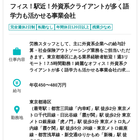
労経験並びに英語実務経験があれば、尚良。 ■スタ
フィス！駅近！外資系クライアントが多く語
ッフクラス ※いずれかを満たしていれば可 １）事
業会社又は会計事務所において、会計・給与計算の
学力も活かせる事業会社
実務を２～３年以上経験している方。 ２）外資系
企業での就労経験並びに英語実務経験があれば、尚
完全週休2日制
転勤なし
年間休日120日以上
残業少なめ
良。 ３）日商簿記2級以上の基礎知識。 ４）給与計
語学力を活かせる
算の基礎知識。 ＜歓迎資格＞ 税理士、税理士科目
労務スタッフとして、主に外資系企業への給与計
合格者、米国公認会計士等あれば尚可 ＜必須資格
算・社会保険アウトソーシング業務をご担当いただ
＞ Excel、Word必須
きます。東京都港区にある業界経験者歓迎！週3リ
仕事内容
モート！7.5時間勤務！綺麗なオフィス！外資系ク
ライアントが多く語学力も活かせる事業会社の求人
です。
年収450〜480万円
給与
東京都港区
（最寄駅：都営三田線「内幸町」駅 徒歩2分 東京メ
トロ千代田線・日比谷線「霞が関」駅 徒歩2分 東京
勤務地
メトロ銀座線「虎ノ門」駅 徒歩3分 東京メトロ丸ノ
内線「霞ケ関」駅 徒歩5分 JR線・東京メトロ銀座
線・都営浅草線・新交通ゆりかもめ「新橋」駅 徒