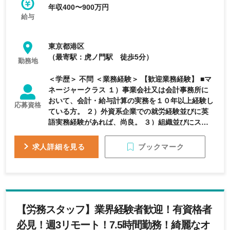
年収400〜900万円
給与
東京都港区
（最寄駅：虎ノ門駅 徒歩5分）
勤務地
＜学歴＞ 不問 ＜業務経験＞ 【歓迎業務経験】 ■マ
ネージャークラス １）事業会社又は会計事務所に
おいて、会計・給与計算の実務を１０年以上経験し
応募資格
ている方。 ２）外資系企業での就労経験並びに英
語実務経験があれば、尚良。 ３）組織並びにスタ
ッフマネジメントを経験している方。 ■スーパーバ
イザークラス ビジネスレベルのコミュニケーショ
ブックマーク
求人詳細を見る
ン力がある方 （e-mail） １）事業会社又は会計事
務所において、会計・給与計算の実務を５～１０年
以上経験している方。 ２）外資系企業での就労経
験並びに英語実務経験があれば、尚良。 税務の基
礎知識。 ■シニアスタッフクラス １）事業会社又は
【労務スタッフ】業界経験者歓迎！有資格者
会計事務所において、会計・給与計算の実務を３～
５年以上経験している方。 ２）外資系企業での就
必見！週3リモート！7.5時間勤務！綺麗なオ