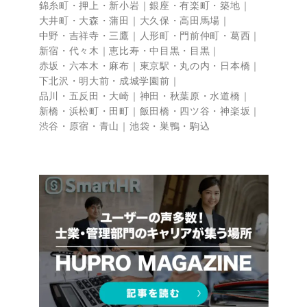
錦糸町・押上・新小岩
銀座・有楽町・築地
大井町・大森・蒲田
大久保・高田馬場
中野・吉祥寺・三鷹
人形町・門前仲町・葛西
新宿・代々木
恵比寿・中目黒・目黒
赤坂・六本木・麻布
東京駅・丸の内・日本橋
下北沢・明大前・成城学園前
品川・五反田・大崎
神田・秋葉原・水道橋
新橋・浜松町・田町
飯田橋・四ツ谷・神楽坂
渋谷・原宿・青山
池袋・巣鴨・駒込