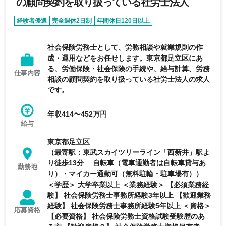
の顧問契約を取り扱っている社労士法人
経験者優遇
完全週休2日制
年間休日120日以上
社会保険労務士として、労務相談や就業規則の作
成・運用などをお任せします。東京都足立区にあ
る、労働保険・社会保険の手続や、給与計算、労務
仕事内容
相談の顧問契約を取り扱っている社労士法人の求人
です。
年収414〜452万円
給与
東京都足立区
（最寄駅：東武スカイツリーライン「西新井」駅よ
り徒歩13分 自転車（電車通勤者は自転車貸与あ
勤務地
り）・マイカー通勤可（無料駐輪・駐車場有））
＜学歴＞ 大学卒業以上 ＜業務経験＞ 【必須業務経
験】 社会保険労務士事務所経験3年以上 【歓迎業務
経験】 社会保険労務士事務所経験5年以上 ＜資格＞
応募資格
【必要資格】 社会保険労務士資格試験受験歴のあ