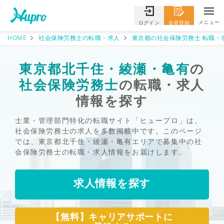
メニュー
ログイン
会員登録
HOME
社会保険労務士の転職・求人
東京都の社会保険労務士 転職・
東京都北千住・綾瀬・亀有
の
社会保険労務士
の転職・求人
情報を探す
士業・管理部門特化の転職サイト「ヒュープロ」は、
社会保険労務士の求人を多数掲載中です。このページ
では、東京都北千住・綾瀬・亀有エリアで募集中の社
会保険労務士の転職・求人情報をお届けします。
求人情報を探す
【無料】キャリアサポートに