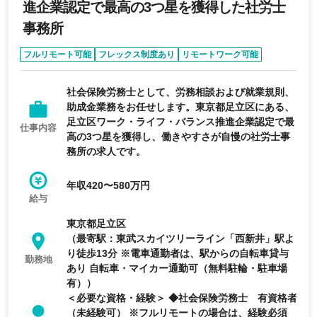
進企業認定で最高の3つ星を獲得した社労士
事務所
フルリモート可能
フレックス制度あり
リモートワーク可能
女性活躍
完全週休2日制
社会保険労務士として、労務相談および就業規則、
助成金業務をお任せします。東京都足立区にある、
足立区ワーク・ライフ・バランス推進企業認定で最
仕事内容
高の3つ星を獲得し、働きやすさが自慢の社労士事
務所の求人です。
年収420〜580万円
給与
東京都足立区
（最寄駅：東武スカイツリーライン「西新井」駅よ
り徒歩13分 ※電車通勤者は、駅からの自転車貸与
勤務地
あり 自転車・マイカー通勤可（無料駐輪・駐車場
有））
＜必要な資格・経験＞ ◆社会保険労務士 有資格者
（未経験可） ※フルリモートの場合は、経験必須