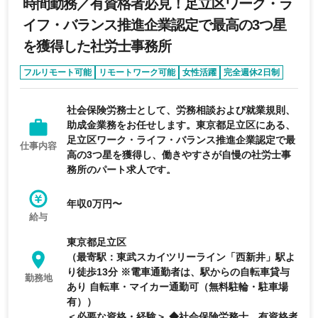
時間勤務／有資格者必見！足立区ワーク・ラ
イフ・バランス推進企業認定で最高の3つ星
を獲得した社労士事務所
フルリモート可能
リモートワーク可能
女性活躍
完全週休2日制
年間休日120日以上
社会保険労務士として、労務相談および就業規則、
助成金業務をお任せします。東京都足立区にある、
足立区ワーク・ライフ・バランス推進企業認定で最
仕事内容
高の3つ星を獲得し、働きやすさが自慢の社労士事
務所のパート求人です。
年収0万円〜
給与
東京都足立区
（最寄駅：東武スカイツリーライン「西新井」駅よ
り徒歩13分 ※電車通勤者は、駅からの自転車貸与
勤務地
あり 自転車・マイカー通勤可（無料駐輪・駐車場
有））
＜必要な資格・経験＞ ◆社会保険労務士 有資格者