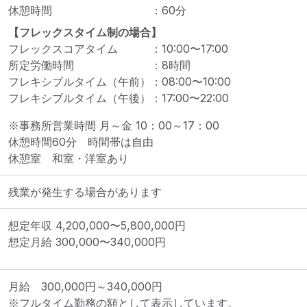
休憩時間
：
60
分
【フレックスタイム制の場合】
フレックスコアタイム
：
10:00
〜
17:00
所定労働時間
：
8
時間
フレキシブルタイム（午前）
：
08:00
〜
10:00
フレキシブルタイム（午後）
：
17:00
〜
22:00
※事務所営業時間 月～金 10：00～17：00

休憩時間60分　時間帯は自由

休憩室　和室・洋室あり
残業が発生する場合があります
想定年収
4,200,000
〜
5,800,000
円
想定月給
300,000
〜
340,000
円
月給　300,000円～340,000円

※フルタイム勤務の額として表示しています。
