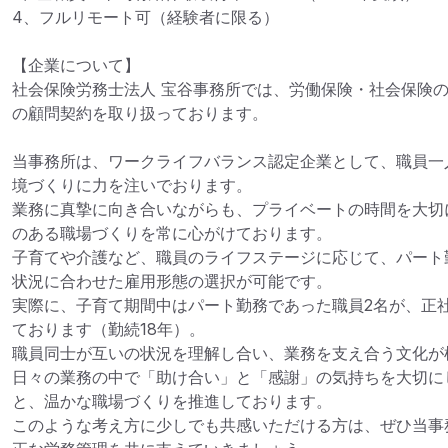
4、フルリモート可（経験者に限る）

【企業について】

社会保険労務士法人 宝谷事務所では、労働保険・社会保険
の顧問契約を取り扱っております。

当事務所は、ワークライフバランス認定企業として、職員一
境づくりに力を注いでおります。

業務に真摯に向き合いながらも、プライベートの時間を大切
のある職場づくりを常に心がけております。

子育てや介護など、職員のライフステージに応じて、パート
状況に合わせた雇用形態の選択が可能です。

実際に、子育て期間中はパート勤務であった職員2名が、正
ております（勤続18年）。

職員同士が互いの状況を理解し合い、業務を支え合う文化が根
日々の業務の中で「助け合い」と「感謝」の気持ちを大切に
と、温かな職場づくりを推進しております。

このような考え方に少しでも共感いただける方は、ぜひ当事