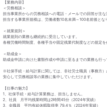
【業務内容】

＜労務相談＞

担当事業所からの労務相談への電話・メールでの回答が主な業
担当する事業所規模は、労働者数10名未満～100名前後となり
＜就業規則＞

就業規則の業務も継続的に受注しています。

各種労働時間制度、各種手当や固定残業代制度などの規定を
＜助成金＞

助成金申請に向けた書類作成や申請に至るまでの業務も行って
※社保手続・給与計算に関しては、非社労士職員（事務方）が
安心して労務相談等の業務に集中していただけます。

【仕事の魅力】

1、社保手続・給与計算業務は、担当しません。

2、社員　月平均残業時間は2時間45分（2024年実績）

3、全職員　平均有給休暇取得率 79.4％（2024年実績）
