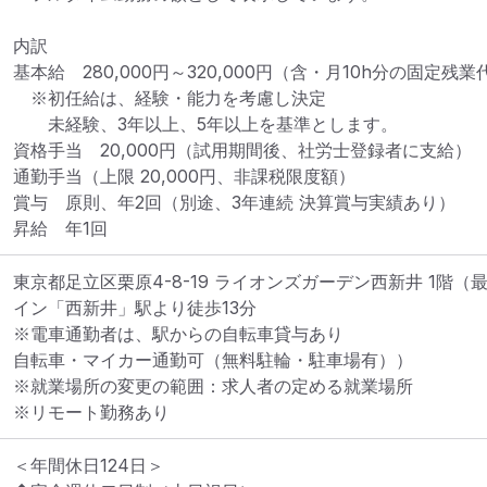
内訳

基本給　280,000円～320,000円（含・月10h分の固定残業代
　※初任給は、経験・能力を考慮し決定

　　未経験、3年以上、5年以上を基準とします。

資格手当　20,000円（試用期間後、社労士登録者に支給）

通勤手当（上限 20,000円、非課税限度額）

賞与　原則、年2回（別途、3年連続 決算賞与実績あり）

昇給　年1回
東京都足立区栗原4-8-19 ライオンズガーデン西新井 1階
（
イン「西新井」駅より徒歩13分

※電車通勤者は、駅からの自転車貸与あり

自転車・マイカー通勤可（無料駐輪・駐車場有））
※就業場所の変更の範囲：求人者の定める就業場所
※リモート勤務あり
＜年間休日124日＞
