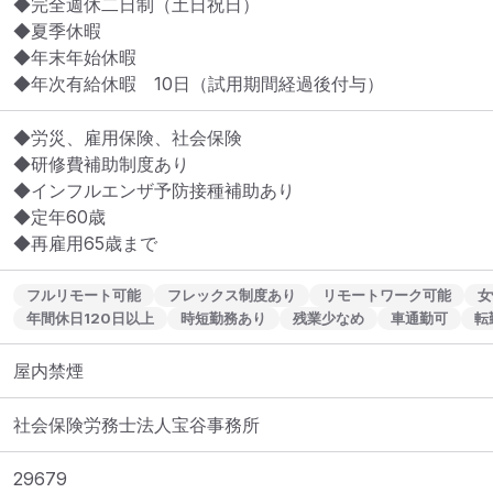
◆完全週休二日制（土日祝日）

◆夏季休暇

◆年末年始休暇

◆年次有給休暇　10日（試用期間経過後付与）
◆労災、雇用保険、社会保険

◆研修費補助制度あり

◆インフルエンザ予防接種補助あり

◆定年60歳

◆再雇用65歳まで
フルリモート可能
フレックス制度あり
リモートワーク可能
女
年間休日120日以上
時短勤務あり
残業少なめ
車通勤可
転
屋内禁煙
社会保険労務士法人宝谷事務所
29679