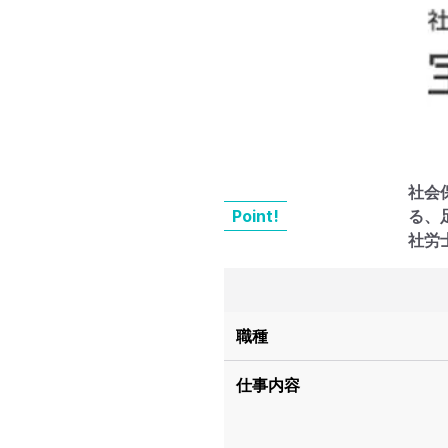
社会
Point!
る、
社労
職種
仕事内容