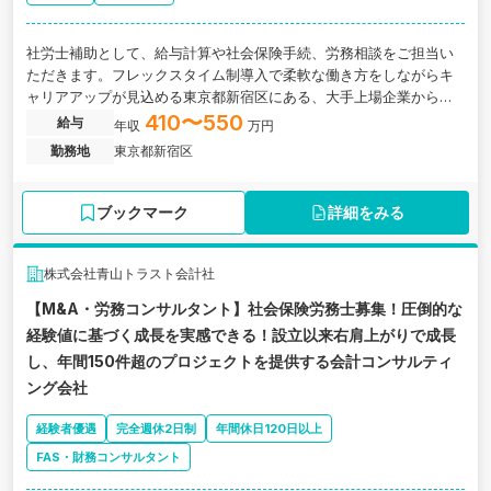
社労士補助として、給与計算や社会保険手続、労務相談をご担当い
ただきます。フレックスタイム制導入で柔軟な働き方をしながらキ
ャリアアップが見込める東京都新宿区にある、大手上場企業から中
小企業まで幅広い経験が積める社労士法人の求人です。
410〜550
給与
年収
万円
勤務地
東京都新宿区
ブックマーク
詳細をみる
株式会社青山トラスト会計社
【M&A・労務コンサルタント】社会保険労務士募集！圧倒的な
経験値に基づく成長を実感できる！設立以来右肩上がりで成長
し、年間150件超のプロジェクトを提供する会計コンサルティ
ング会社
経験者優遇
完全週休2日制
年間休日120日以上
FAS・財務コンサルタント