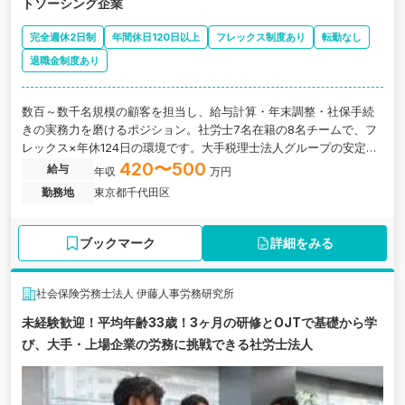
トソーシング企業
完全週休2日制
年間休日120日以上
フレックス制度あり
転勤なし
退職金制度あり
数百～数千名規模の顧客を担当し、給与計算・年末調整・社保手続
きの実務力を磨けるポジション。社労士7名在籍の8名チームで、フ
レックス×年休124日の環境です。大手税理士法人グループの安定基
盤のもと、理想のキャリアを目指しませんか？
420〜500
給与
年収
万円
勤務地
東京都千代田区
ブックマーク
詳細をみる
社会保険労務士法人 伊藤人事労務研究所
未経験歓迎！平均年齢33歳！3ヶ月の研修とOJTで基礎から学
び、大手・上場企業の労務に挑戦できる社労士法人