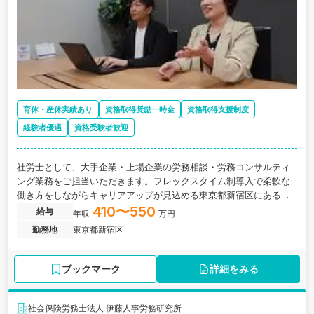
育休・産休実績あり
資格取得奨励一時金
資格取得支援制度
経験者優遇
資格受験者歓迎
社労士として、大手企業・上場企業の労務相談・労務コンサルティ
ング業務をご担当いただきます。フレックスタイム制導入で柔軟な
働き方をしながらキャリアアップが見込める東京都新宿区にある、
大手上場企業から中小企業まで幅広い経験が積める社労士法人の求
410〜550
給与
年収
万円
人です。
勤務地
東京都新宿区
ブックマーク
詳細をみる
社会保険労務士法人 伊藤人事労務研究所