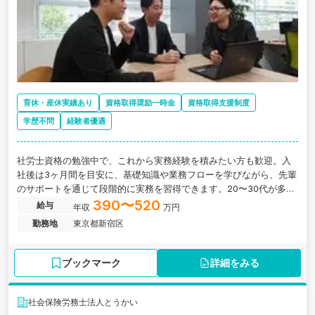
育休・産休実績あり
資格取得奨励一時金
資格取得支援制度
学歴不問
経験者優遇
社労士資格の勉強中で、これから実務経験を積みたい方も歓迎。入
社後は3ヶ月間を目安に、基礎知識や業務フローを学びながら、先輩
のサポートを通じて段階的に実務を習得できます。20〜30代が多く
活躍する環境で、大手・上場企業を含む幅広いクライアントの労務
390〜520
給与
年収
万円
に携われる社労士法人の求人です。
勤務地
東京都新宿区
ブックマーク
詳細をみる
社会保険労務士法人とうかい