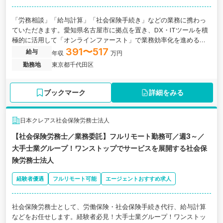
「労務相談」「給与計算」「社会保険手続き」などの業務に携わっ
ていただきます。愛知県名古屋市に拠点を置き、DX・ITツールを積
極的に活用して「オンラインファースト」で業務効率化を進める成
長中の社労士法人です。充実した教育体制のもと、事務処理だけで
391〜517
給与
年収
万円
なくシステム導入支援などにもチャレンジできる環境が整っていま
勤務地
東京都千代田区
す。
ブックマーク
詳細をみる
日本クレアス社会保険労務士法人
【社会保険労務士／業務委託】フルリモート勤務可／週3～／
大手士業グループ！ワンストップでサービスを展開する社会保
険労務士法人
経験者優遇
フルリモート可能
エージェントおすすめ求人
社会保険労務士として、労働保険・社会保険手続き代行、給与計算
などをお任せします。経験者必見！大手士業グループ！ワンストッ