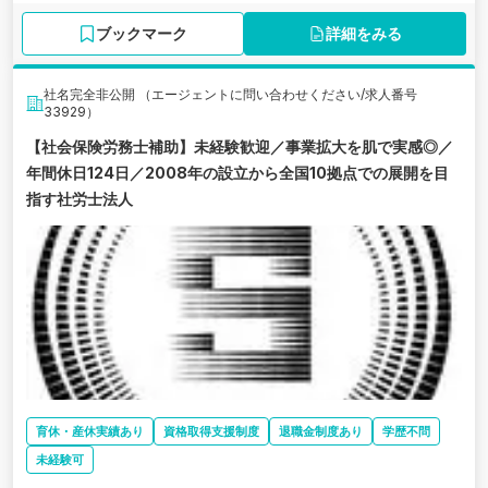
ブックマーク
詳細をみる
社名完全非公開 （エージェントに問い合わせください/求人番号
33929）
【社会保険労務士補助】未経験歓迎／事業拡大を肌で実感◎／
年間休日124日／2008年の設立から全国10拠点での展開を目
指す社労士法人
育休・産休実績あり
資格取得支援制度
退職金制度あり
学歴不問
未経験可