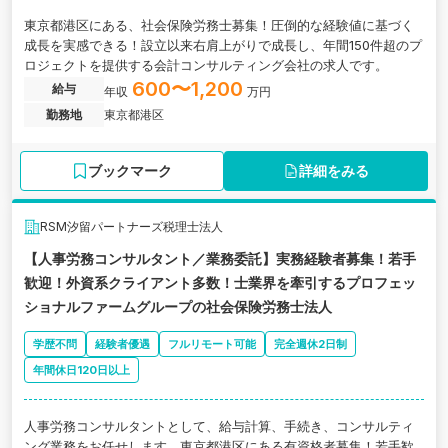
東京都港区にある、社会保険労務士募集！圧倒的な経験値に基づく
成長を実感できる！設立以来右肩上がりで成長し、年間150件超のプ
ロジェクトを提供する会計コンサルティング会社の求人です。
600〜1,200
給与
年収
万円
勤務地
東京都港区
ブックマーク
詳細をみる
RSM汐留パートナーズ税理士法人
【人事労務コンサルタント／業務委託】実務経験者募集！若手
歓迎！外資系クライアント多数！士業界を牽引するプロフェッ
ショナルファームグループの社会保険労務士法人
学歴不問
経験者優遇
フルリモート可能
完全週休2日制
年間休日120日以上
人事労務コンサルタントとして、給与計算、手続き、コンサルティ
ング業務をお任せします。東京都港区にある有資格者募集！若手歓