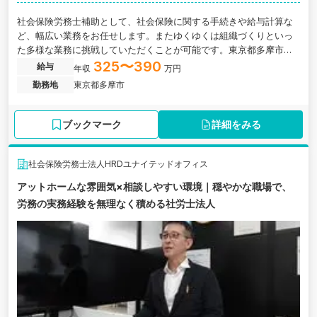
社会保険労務士補助として、社会保険に関する手続きや給与計算な
ど、幅広い業務をお任せします。またゆくゆくは組織づくりといっ
た多様な業務に挑戦していただくことが可能です。東京都多摩市に
ある、社会保険労務士法人の求人です。
325〜390
給与
年収
万円
勤務地
東京都多摩市
ブックマーク
詳細をみる
社会保険労務士法人HRDユナイテッドオフィス
アットホームな雰囲気×相談しやすい環境｜穏やかな職場で、
労務の実務経験を無理なく積める社労士法人