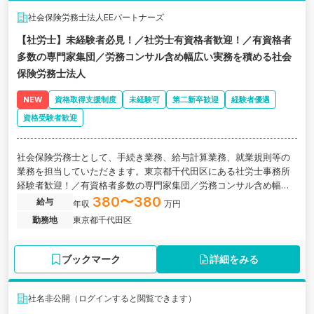
社会保険労務士法人EEパートナーズ
【社労士】未経験者必見！／社労士有資格者歓迎！／有資格者
多数の専門家集団／労務コンサル含め幅広い実務を積める社会
保険労務士法人
NEW
資格取得支援制度
未経験可
第二新卒歓迎
経験者優遇
資格受験者歓迎
社会保険労務士として、手続き業務、給与計算業務、就業規則等の
業務を担当していただきます。東京都千代田区にある社労士事務所
経験者歓迎！／有資格者多数の専門家集団／労務コンサル含め幅広
い実務を積める労務のノウハウが蓄積された社会保険労務士法人
380〜380
給与
年収
万円
勤務地
東京都千代田区
ブックマーク
詳細をみる
社名非公開（ログインすると閲覧できます）