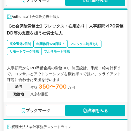
ブックマーク
詳細をみる
Authense社会保険労務士法人
【社会保険労務士】フレックス・在宅あり｜人事顧問×IPO労務
DD等の支援を担う社労士法人
完全週休2日制
年間休日120日以上
フレックス制度あり
リモートワーク可能
フルリモート可能
人事顧問からIPO準備企業の労務DD、制度設計、手続・給与計算ま
で。コンサルとアウトソーシングを概ね半々で担い、クライアント
課題に合わせた支援を行います。
350〜700
給与
年収
万円
勤務地
東京都港区
ブックマーク
詳細をみる
税理士法人会計事務所スタートライン