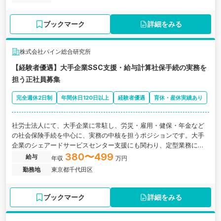
ブックマーク
詳細をみる
株式会社パイン総合研究所
【経験者優遇】大手企業SSC支援・給与計算社保手続の実務を
担う正社員募集
完全週休2日制
年間休日120日以上
経験者優遇
育休・産休実績あり
社労士法人にて、大手企業に常駐し、労災・雇用・健保・年金など
の社会保険手続を中心に、実務の中核を担うポジションです。大手
企業のシェアードサービスセンター支援にも関わり、定型業務に留
まらない経験を積めます。
380〜499
給与
年収
万円
勤務地
東京都千代田区
ブックマーク
詳細をみる