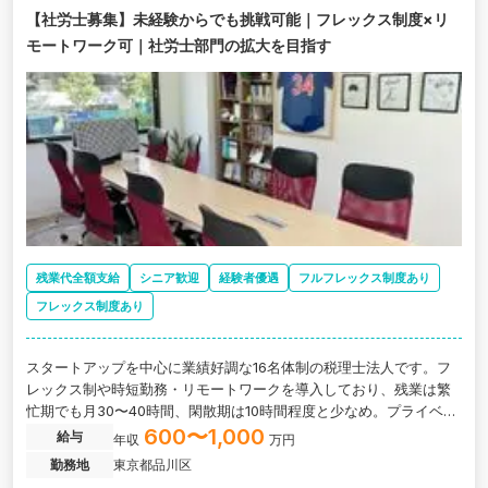
【社労士募集】未経験からでも挑戦可能｜フレックス制度×リ
モートワーク可｜社労士部門の拡大を目指す
残業代全額支給
シニア歓迎
経験者優遇
フルフレックス制度あり
フレックス制度あり
スタートアップを中心に業績好調な16名体制の税理士法人です。フ
レックス制や時短勤務・リモートワークを導入しており、残業は繁
忙期でも月30〜40時間、閑散期は10時間程度と少なめ。プライベー
トと仕事を無理なく両立していただける環境です。
600〜1,000
給与
年収
万円
勤務地
東京都品川区