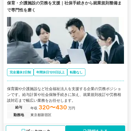
保育・介護施設の労務を支援｜社保手続きから就業規則整備ま
で専門性を磨く
完全週休2日制
年間休日120日以上
転勤なし
保育園や介護施設など社会福祉法人を支援する企業の労務ポジショ
ンです。給与計算や社会保険手続きに加え、就業規則改訂や労務相
談対応まで幅広い業務をお任せします。
320〜430
給与
年収
万円
勤務地
東京都新宿区