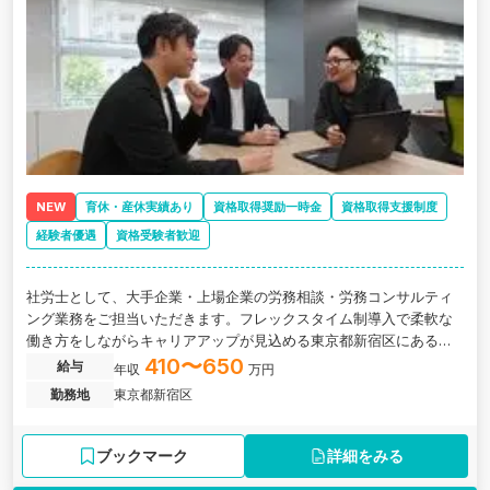
NEW
育休・産休実績あり
資格取得奨励一時金
資格取得支援制度
経験者優遇
資格受験者歓迎
社労士として、大手企業・上場企業の労務相談・労務コンサルティ
ング業務をご担当いただきます。フレックスタイム制導入で柔軟な
働き方をしながらキャリアアップが見込める東京都新宿区にある、
大手上場企業から中小企業まで幅広い経験が積める社労士法人の求
410〜650
給与
年収
万円
人です。
勤務地
東京都新宿区
ブックマーク
詳細をみる