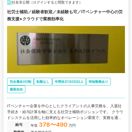
社名非公開（ログインすると閲覧できます）
社労士補助／経験者歓迎／未経験も可／ITベンチャー中心の労
務支援×クラウドで業務効率化
完全週休2日制
転勤なし
年間休日120日以上
時短勤務あり
服装自由
ITベンチャー企業を中心としたクライアントの人事労務を、入退社
手続き・給与計算を軸に支える社労士補助ポジションです。 クラウ
ドシステムを活用した効率的なオペレーション環境で、実務を通じ
て労務領域の専門性を段階的に高められます。少人数組織のため、
378〜490
給与
年収
万円
手厚いフォローのもとでスキルアップしやすい点も特長です。