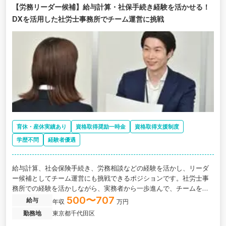
【労務リーダー候補】給与計算・社保手続き経験を活かせる！
DXを活用した社労士事務所でチーム運営に挑戦
育休・産休実績あり
資格取得奨励一時金
資格取得支援制度
学歴不問
経験者優遇
給与計算、社会保険手続き、労務相談などの経験を活かし、リーダ
ー候補としてチーム運営にも挑戦できるポジションです。社労士事
務所での経験を活かしながら、実務者から一歩進んで、チームを支
える側へキャリアを広げたい方に向いています。
500〜707
給与
年収
万円
勤務地
東京都千代田区