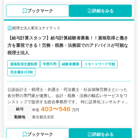
ブックマーク
詳細をみる
税理士法人東京ユナイテッド
【給与計算スタッフ】給与計算経験者募集！！資格取得と働き
方を重視できる！労務・税務・法務面でのアドバイスが可能な
税理士法人
資格取得支援制度
学歴不問
経験者優遇
リモートワーク可能
完全週休2日制
公認会計士・税理士・弁護士・司法書士・社会保険労務士といった
各分野の専門家が連携し、会計・税務・法務の幅広いサービスをワ
ンストップで提供する総合事務所です。 特に証券化コンサルティン
グでは国内トップクラスの実績を有していますが、対応サービスは
403〜546
給与
年収
万円
多岐に渡り、事業継承・Ｍ＆Ａ、企業法務、資金調達支援など多岐
勤務地
東京都文京区
にわたる案件に対して各分野のプロフェッショナルが、専門知識を
共有、相互利用する事で、内容に応じて最適なチームを形成してい
ます。
ブックマーク
詳細をみる