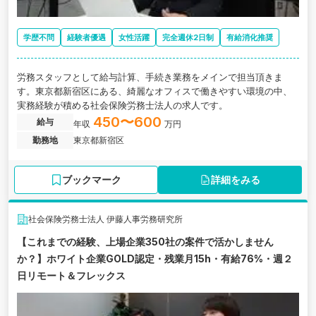
学歴不問
経験者優遇
女性活躍
完全週休2日制
有給消化推奨
労務スタッフとして給与計算、手続き業務をメインで担当頂きま
す。東京都新宿区にある、綺麗なオフィスで働きやすい環境の中、
実務経験が積める社会保険労務士法人の求人です。
450〜600
給与
年収
万円
勤務地
東京都新宿区
ブックマーク
詳細をみる
社会保険労務士法人 伊藤人事労務研究所
【これまでの経験、上場企業350社の案件で活かしません
か？】ホワイト企業GOLD認定・残業月15h・有給76%・週２
日リモート＆フレックス