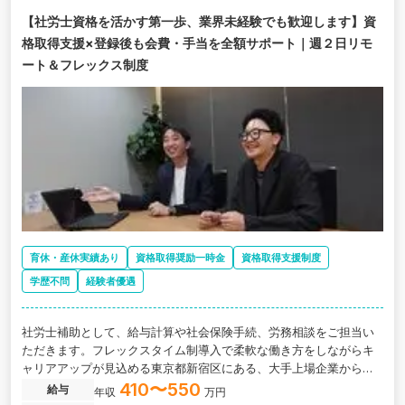
【社労士資格を活かす第一歩、業界未経験でも歓迎します】資
格取得支援×登録後も会費・手当を全額サポート｜週２日リモ
ート＆フレックス制度
育休・産休実績あり
資格取得奨励一時金
資格取得支援制度
学歴不問
経験者優遇
社労士補助として、給与計算や社会保険手続、労務相談をご担当い
ただきます。フレックスタイム制導入で柔軟な働き方をしながらキ
ャリアアップが見込める東京都新宿区にある、大手上場企業から中
小企業まで幅広い経験が積める社労士法人の求人です。
410〜550
給与
年収
万円