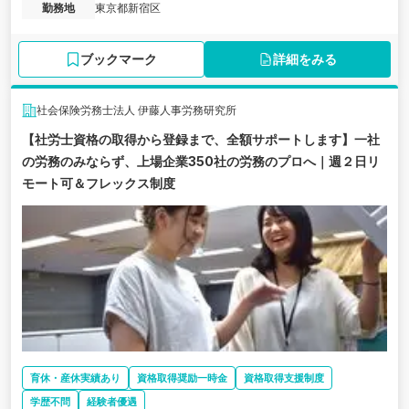
勤務地
東京都新宿区
ブックマーク
詳細をみる
社会保険労務士法人 伊藤人事労務研究所
【社労士資格の取得から登録まで、全額サポートします】一社
の労務のみならず、上場企業350社の労務のプロへ｜週２日リ
モート可＆フレックス制度
育休・産休実績あり
資格取得奨励一時金
資格取得支援制度
学歴不問
経験者優遇