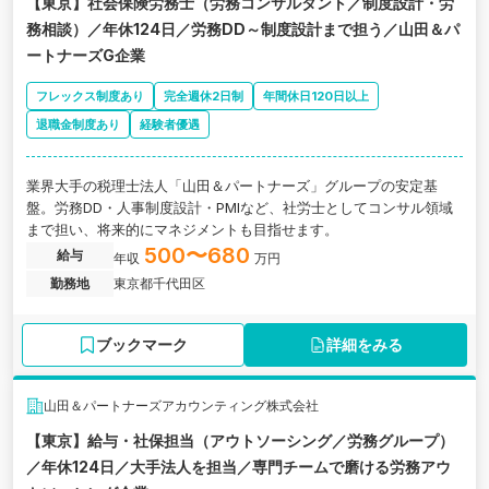
【東京】社会保険労務士（労務コンサルタント／制度設計・労
務相談）／年休124日／労務DD～制度設計まで担う／山田＆パ
ートナーズG企業
フレックス制度あり
完全週休2日制
年間休日120日以上
退職金制度あり
経験者優遇
業界大手の税理士法人「山田＆パートナーズ」グループの安定基
盤。労務DD・人事制度設計・PMIなど、社労士としてコンサル領域
まで担い、将来的にマネジメントも目指せます。
500〜680
給与
年収
万円
勤務地
東京都千代田区
ブックマーク
詳細をみる
山田＆パートナーズアカウンティング株式会社
【東京】給与・社保担当（アウトソーシング／労務グループ）
／年休124日／大手法人を担当／専門チームで磨ける労務アウ