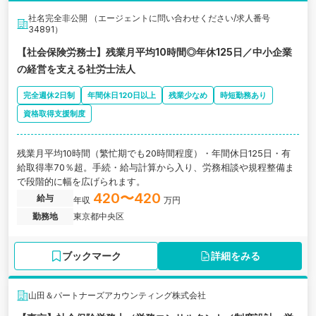
社名完全非公開 （エージェントに問い合わせください/求人番号
34891）
【社会保険労務士】残業月平均10時間◎年休125日／中小企業
の経営を支える社労士法人
完全週休2日制
年間休日120日以上
残業少なめ
時短勤務あり
資格取得支援制度
残業月平均10時間（繁忙期でも20時間程度）・年間休日125日・有
給取得率70％超。手続・給与計算から入り、労務相談や規程整備ま
で段階的に幅を広げられます。
420〜420
給与
年収
万円
勤務地
東京都中央区
ブックマーク
詳細をみる
山田＆パートナーズアカウンティング株式会社