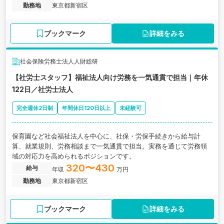
勤務地
東京都新宿区
ブックマーク
詳細をみる
社会保険労務士法人人財総研
【社労士スタッフ】福祉法人向け労務を一気通貫で担当｜年休
122日／社労士法人
完全週休2日制
年間休日120日以上
未経験可
保育園など社会福祉法人を中心に、社保・労保手続きから給与計
算、就業規則、労務相談まで一気通貫で担当。実務を通じて労務領
域の対応力を高められるポジションです。
320〜430
給与
年収
万円
勤務地
東京都新宿区
ブックマーク
詳細をみる