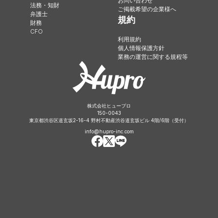
お問い合わせ
法務・知財
ご掲載希望の企業様へ
弁護士
規約
財務
CFO
利用規約
個人情報保護方針
業務の運営に関する規程等
株式会社ヒュープロ
150-0043
東京都渋谷区道玄坂2-16-4 野村不動産渋谷道玄坂ビル 4階/6階（受付）
info@hupro-inc.com