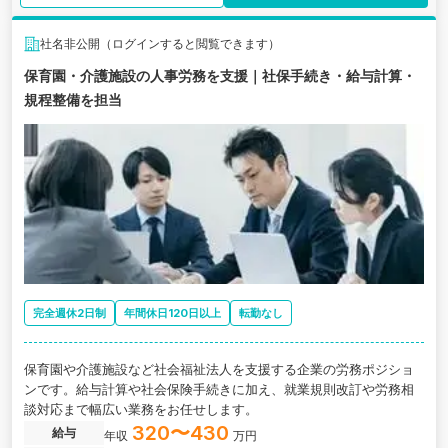
社名非公開（ログインすると閲覧できます）
保育園・介護施設の人事労務を支援｜社保手続き・給与計算・
規程整備を担当
完全週休2日制
年間休日120日以上
転勤なし
保育園や介護施設など社会福祉法人を支援する企業の労務ポジショ
ンです。給与計算や社会保険手続きに加え、就業規則改訂や労務相
談対応まで幅広い業務をお任せします。
320〜430
給与
年収
万円