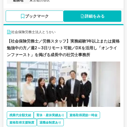
勤務地
東京都渋谷区
ブックマーク
詳細をみる
社会保険労務士法人とうかい
【社会保険労務士／労務スタッフ】実務経験1年以上または資格
勉強中の方／週2～3日リモート可能／DXを活用し「オンライ
ンファースト」を掲げる成長中の社労士事務所
残業代全額支給
育休・産休実績あり
資格取得奨励一時金
資格取得支援制度
退職金制度あり