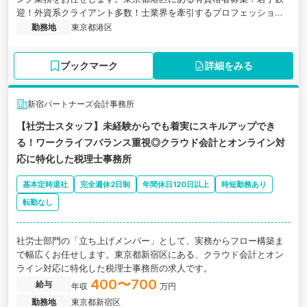
迎！外資系クライアント多数！士業界を牽引するプロフェッショナ
ルファームグループの社会保険労務士法人の求人です。
勤務地
東京都港区
ブックマーク
詳細をみる
新宿パートナーズ会計事務所
【社労士スタッフ】未経験からでも着実にスキルアップでき
る！ワークライフバランス重視◎クラウド会計とオンライン対
応に特化した税理士事務所
基本定時退社
完全週休2日制
年間休日120日以上
時短勤務あり
転勤なし
社労士部門の「立ち上げメンバー」として、実務からフロー構築ま
で幅広くお任せします。東京都新宿区にある、クラウド会計とオン
ライン対応に特化した税理士事務所の求人です。
400〜700
給与
年収
万円
勤務地
東京都新宿区